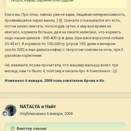
творог,кефир.Заранее благодарен.
Ели и мы Про план, сейчас уже не едим, пищевая непереносимость,
проявившаяся через месяц :) (((. Сначала отказывался его есть,
потом начал сметать, поголодав сутки, и ему все время не
хватало, кормила больше, да и на пакете написано, что кормить
надо наших щенков - 300-400 гр в день (при весе взрослой собаки
35-40 кг). Я кормила по 150-200 гр (утром 150, днем и вечером
около 200) и еще давала кефир с творогом совсем на ночь, при 3
разовом кормлении.
Ой, извините, позже прочитала, что вашему малышу всего три
месяца, нам то было 4, поэтому и писала про 4-5 месячных :-)))
Изменено
6 января, 2009
пользователем Арчик и Ко
NATALYA и Найт
Опубликовано
6 января, 2009
Бакстер сказал: