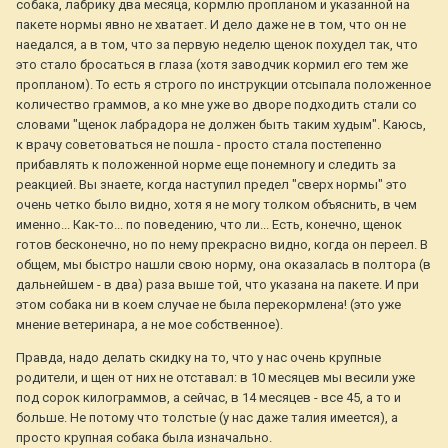
собака, лабрику два месяца, кормлю пропланом и указанной на
пакете нормы явно не хватает. И дело даже не в том, что он не
наедался, а в том, что за первую неделю щенок похудел так, что
это стало бросаться в глаза (хотя заводчик кормил его тем же
пропланом). То есть я строго по инструкции отсыпала положенное
количество граммов, а ко мне уже во дворе подходить стали со
словами "щенок лабрадора не должен быть таким худым". Каюсь,
к врачу советоваться не пошла - просто стала постепенно
прибавлять к положенной норме еще понемногу и следить за
реакцией. Вы знаете, когда наступил предел "сверх нормы" это
очень четко было видно, хотя я не могу толком объяснить, в чем
именно... Как-то... по поведению, что ли... Есть, конечно, щенок
готов бесконечно, но по нему прекрасно видно, когда он переел. В
общем, мы быстро нашли свою норму, она оказалась в полтора (в
дальнейшем - в два) раза выше той, что указана на пакете. И при
этом собака ни в коем случае не была перекормлена! (это уже
мнение ветеринара, а не мое собственное).
Правда, надо делать скидку на то, что у нас очень крупные
родители, и щен от них не отставал: в 10 месяцев мы весили уже
под сорок килограммов, а сейчас, в 14 месяцев - все 45, а то и
больше. Не потому что толстые (у нас даже талия имеется), а
просто крупная собака была изначально.