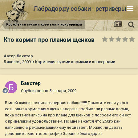
Лабрадор.ру собаки - ретриверы
Кормление сухими кормами и консервами
Кто кормит про планом щенков
Автор
Бакстер
5 января, 2009
в
Кормление сухими кормами и консервами
Бакстер
Опубликовано
5 января, 2009
В моей жизни появилась первая собака!!!!!!! Помогите если у кого
есть опыт кормления у щенка алергия пробывали разные корма,
пока остановились на про плане для щенков с лососем его он ест
с привеликим удовольствием. Но мне кажется что 250гр как
написанно в рекомендациях ему не хватает. Можно ли давать
дополнительно творог,кефир.Заранее благодарен.