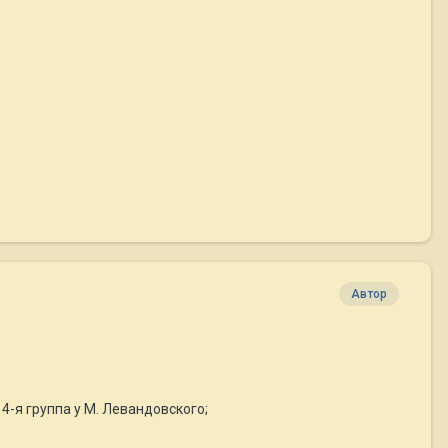
Автор
4-я группа у М. Левандовского;