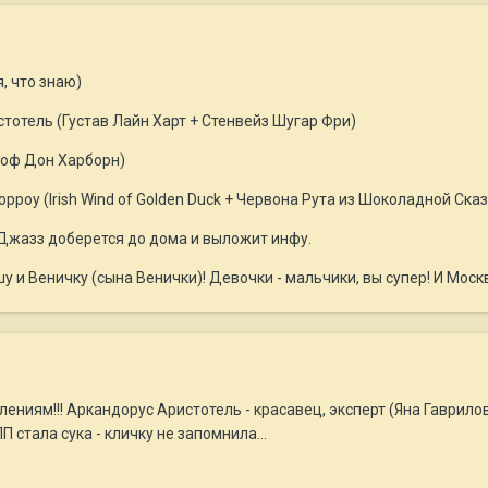
, что знаю)
стотель (Густав Лайн Харт + Стенвейз Шугар Фри)
 оф Дон Харборн)
оу (Irish Wind of Golden Duck + Червона Рута из Шоколадной Сказ
ж Джазз доберется до дома и выложит инфу.
 и Веничку (сына Венички)! Девочки - мальчики, вы супер! И Моск
ениям!!! Аркандорус Аристотель - красавец, эксперт (Яна Гаврилов
ПП стала сука - кличку не запомнила...