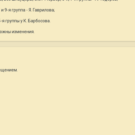
и 9-я группа - Я. Гаврилова;
-я группы у К. Барбосова.
можны изменения.
ещением.