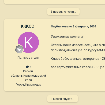
3 недели спустя...
КККСС
Опубликовано
3 февраля, 2009
Уважаемые коллеги!
Ставим вас в известность, что в 
производиться в у.е. по курсу ММВ
Пользователи.
Класс беби, щенков, ветеранов - 28 
4
все сертификатные классы - 33 у.е.
Регион,
область:
Краснодарский
край
Город:
Краснодар
1 месяц спустя...