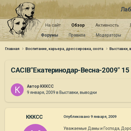
Лаб
На сайт
Обзор
Активность
Форумы
Правила
Модераторы
Главная
Воспитание, карьера, дрессировка, охота
Выставки,
CACIB"Екатеринодар-Весна-2009" 15
Автор
КККСС
9 января, 2009
в
Выставки, выводки
КККСС
Опубликовано
9 января, 2009
Уважаемые Дамы и Господа, Доро