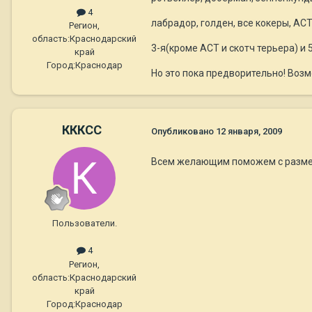
4
лабрадор, голден, все кокеры, АСТ 
Регион,
область:
Краснодарский
3-я(кроме АСТ и скотч терьера) и 5
край
Город:
Краснодар
Но это пока предворительно! Воз
КККСС
Опубликовано
12 января, 2009
Всем желающим поможем с разм
Пользователи.
4
Регион,
область:
Краснодарский
край
Город:
Краснодар