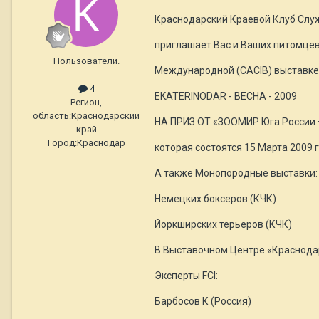
Краснодарский Краевой Клуб Слу
приглашает Вас и Ваших питомцев
Пользователи.
Международной (CACIB) выставке
4
EKATERINODAR - ВЕСНА - 2009
Регион,
область:
Краснодарский
НА ПРИЗ ОТ «ЗООМИР Юга России 
край
Город:
Краснодар
которая состоятся 15 Марта 2009 
А также Монопородные выставки:
Немецких боксеров (КЧК)
Йоркширских терьеров (КЧК)
В Выставочном Центре «Краснодар
Эксперты FCI:
Барбосов К (Россия)