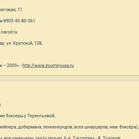
реговая, 11
ли 8903-45-80-561
.narod.ru
р. ул. Крупской, 128,
 – 2009» -
http://www.zoomiryuga.ru
:
кие боксеры у Терентьевой;
ейлера, добермана, зенненхундов, всех шнауцеров, нем. боксёра), 
 все шнауцеры, скотч терьер, 6-я, 7-я группы - А. Тодоров;