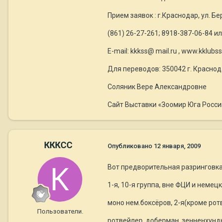
Прием заявок : г.Краснодар, ул. Бе
(861) 26-27-261; 8918-387-06-84 и
E-mail: kkkss@ mail.ru , www.kklubss
Для переводов: 350042 г. Краснода
Соляник Вере Александровне
Сайт Выставки «Зоомир Юга России
КККСС
Опубликовано
12 января, 2009
Вот предворительная разринговка
1-я, 10-я группа, вне ФЦИ и немец
моно нем.боксёров, 2-я(кроме ротв
Пользователи.
ротвейлер, доберман, зенненхунды,