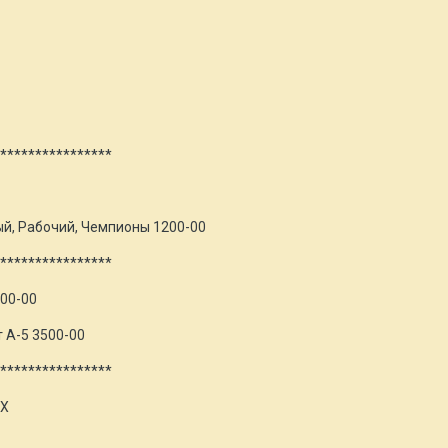
****************
й, Рабочий, Чемпионы 1200-00
****************
400-00
 А-5 3500-00
****************
АХ