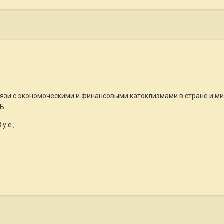
связи с экономоческими и финансовыми катоклизмами в стране и ми
Б.
у.е.;
.