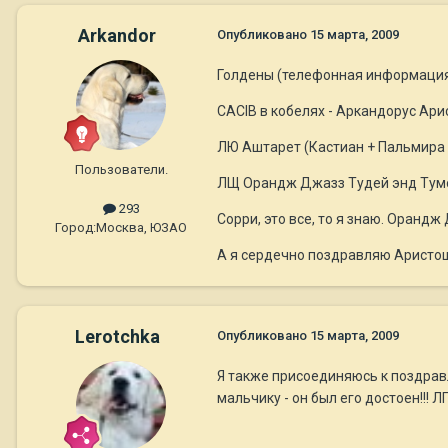
Arkandor
Опубликовано
15 марта, 2009
Голдены (телефонная информация
CACIB в кобелях - Аркандорус Ари
ЛЮ Аштарет (Кастиан + Пальмира
Пользователи.
ЛЩ Орандж Джазз Тудей энд Туморр
293
Сорри, это все, то я знаю. Оранд
Город:
Москва, ЮЗАО
А я сердечно поздравляю Аристошу
Lerotchka
Опубликовано
15 марта, 2009
Я также присоединяюсь к поздравл
мальчику - он был его достоен!!! Л