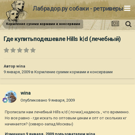
Лабрадор.ру собаки - ретриверы
Кормление сухими кормами и консервами
Где купитьподешевле Hills k|d (лечебный)
Автор
wina
9 января, 2009
в
Кормление сухими кормами и консервами
wina
Опубликовано
9 января, 2009
Прописали нам лечебный Нills к/d ( почки),надеюсь , что временно.
Но все равно - где искать по оптовым ценам и опт от скольких кг
начинается? (северо-запад Москвы)
Изменено
9 января, 2009
пользователем wina