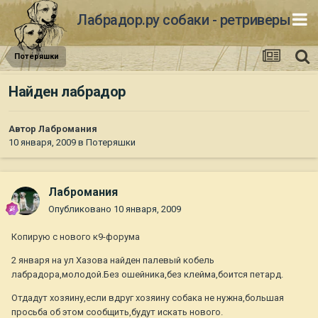
Лабрадор.ру собаки - ретриверы
Потеряшки
Найден лабрадор
Автор
Лабромания
10 января, 2009
в
Потеряшки
Лабромания
Опубликовано
10 января, 2009
Копирую с нового к9-форума
2 января на ул Хазова найден палевый кобель
лабрадора,молодой.Без ошейника,без клейма,боится петард.
Отдадут хозяину,если вдруг хозяину собака не нужна,большая
просьба об этом сообщить,будут искать нового.