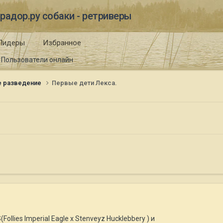
радор.ру собаки - ретриверы
Лидеры
Избранное
Пользователи онлайн
е разведение
Первые дети Лекса.
ollies Imperial Eagle х Stenveyz Hucklebbery ) и