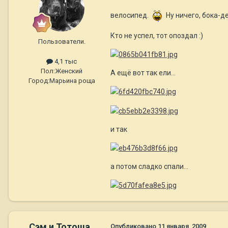
велосипед.
Ну ничего, бока-де
Кто не успел, тот опоздал :)
Пользователи.
4,1 тыс
Пол:
Женский
А ещё вот так ели...
Город:
Марьина роща
и так
а потом сладко спали...
Сэм и Тотоша
Опубликовано
11 января, 2009