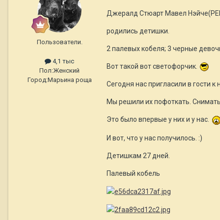
Джералд Стюарт Мавел Нэйче(PEN
родились детишки.
Пользователи.
2 палевых кобеля; 3 черные девочк
4,1 тыс
Вот такой вот светофорчик.
Пол:
Женский
Город:
Марьина роща
Сегодня нас пригласили в гости к
Мы решили их пофоткать. Снимать 
Это было впервые у них и у нас.
И вот, что у нас получилось. :)
Детишкам 27 дней.
Палевый кобель