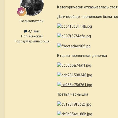
Категорически отказывалась стоя
Да и вообще, черненькие были про
Пользователи.
4,1 тыс
Пол:
Женский
Город:
Марьина роща
Вторая черненькая девочка
Третья чернышка