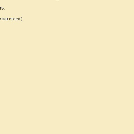
ть.
тив стоек:)