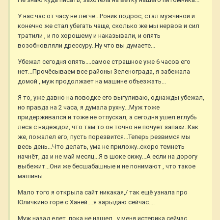
У нас час от часу не легче...Роник подрос, стал мужчиной и
конечно же стал убегать чаще, сколько же мы нервов и сил
тратили , и по хорошему и наказывали, и опять
возобновляли дрессуру..Ну что вы думаете...
Убежал сегодня опять....самое страшное уже 6 часов его
нет...Прочёсываем все районы Зеленограда, я забежала
домой , муж продолжает на машине объезжать...
Я то, уже давно на поводке его выгуливаю, однажды убежал,
но правда на 2 часа, я думала рухну...Муж тоже
придерживался и тоже не отпускал, а сегодня ушел вглубь
леса с надеждой, что там то он точно не почует запахи..Как
же, пожалел его, пусть порезвится...Теперь резвимся мы
весь день...Что делать, ума не приложу..скоро темнеть
начнёт, да и не май месяц...Я в шоке сижу...А если на дорогу
выбежит...Они же бесшабашные и не понимают , что такое
машины..
Мало того я открыла сайт никакая,/ так ещё узнала про
Юличкино горе с Ханей....я зарыдаю сейчас....
Муж назад едет..пока не нашел...у меня истерика сейчас