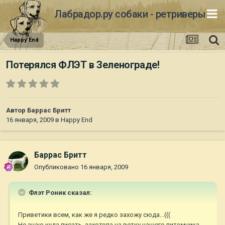
Лабрадор.ру собаки - ретриверы
Happy End
Потерялся ФЛЭТ в Зеленограде!
Автор
Баррас Бритт
16 января, 2009
в
Happy End
Баррас Бритт
Опубликовано
16 января, 2009
Флэт Роник сказал:
Приветики всем, как же я редко захожу сюда...(((
Не знаю куда писать, захотела на ветку нашего питомника...