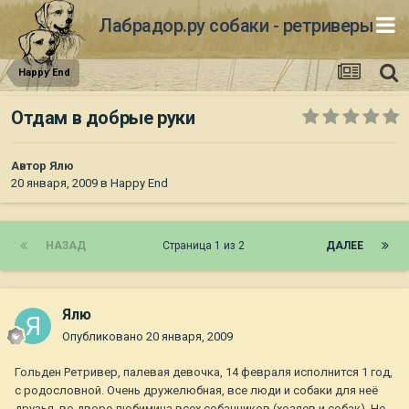
Лабрадор.ру собаки - ретриверы
Happy End
Отдам в добрые руки
Автор
Ялю
20 января, 2009
в
Happy End
НАЗАД
Страница 1 из 2
ДАЛЕЕ
Ялю
Опубликовано
20 января, 2009
Гольден Ретривер, палевая девочка, 14 февраля исполнится 1 год,
с родословной. Очень дружелюбная, все люди и собаки для неё
друзья, во дворе любимица всех собачников (хозяев и собак). Не