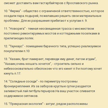
сможет доставить вам гастарбайтеров с Ярославского рынка.
10. "Фирма" - общество с ограниченой ответственностью, которое
создали пара лодырей, пожелавших решить свои материальные
проблемы. Для их разрешения прибегают к услугам п. 9.
11. "Новорига" - темная неосвещенная трасса с множеством
постоянно ремонтируемых мостов и коттеджными поселками в
прилегающих полях.
12. "Таунхаус" - помещение барачного типа, успешно реализуемое
покупателем п.10
13. "Хазаин, брат памирает, переведи ему денег, патом атдам",
"Хазаин,очень кюшать хочется", - строитель сильно и
небезосновательно обеспокоен что его кинет п.9 и поэтому хочет
кинуть п.17.
14. "Солидные соседи" - по периметру построены
бронеукрепления. Из за заборов круглые сутки раздается
заливистый лай питбультерьеров.На ваш участок сливается
содержимое септиков.
15. "Прекрасная экология" - ахтунг, рядом расположены