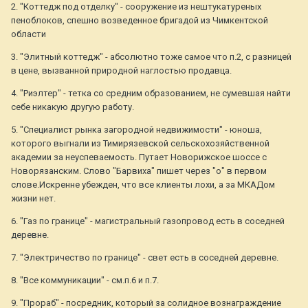
2. "Коттедж под отделку" - сооружение из нештукатуреных
пеноблоков, спешно возведенное бригадой из Чимкентской
области
3. "Элитный коттедж" - абсолютно тоже самое что п.2, с разницей
в цене, вызванной природной наглостью продавца.
4. "Риэлтер" - тетка со средним образованием, не сумевшая найти
себе никакую другую работу.
5. "Специалист рынка загородной недвижимости" - юноша,
которого выгнали из Тимирязевской сельскохозяйственной
академии за неуспеваемость. Путает Новорижское шоссе с
Новорязанским. Слово "Барвиха" пишет через "о" в первом
слове.Искренне убежден, что все клиенты лохи, а за МКАДом
жизни нет.
6. "Газ по границе" - магистральный газопровод есть в соседней
деревне.
7. "Электричество по границе" - свет есть в соседней деревне.
8. "Все коммуникации" - см.п.6 и п.7.
9. "Прораб" - посредник, который за солидное вознаграждение