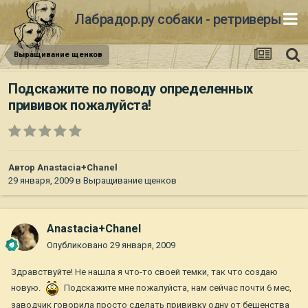
Лабрадор.ру собаки - ретриверы
Выращивание щенков
Подскажите по поводу определенных
прививок пожалуйста!
Автор
Anastacia+Chanel
29 января, 2009
в
Выращивание щенков
Anastacia+Chanel
Опубликовано
29 января, 2009
Здравствуйте! Не нашла я что-то своей темки, так что создаю
новую.
Подскажите мне пожалуйста, нам сейчас почти 6 мес,
заводчик говорила просто сделать прививку одну от бешенства