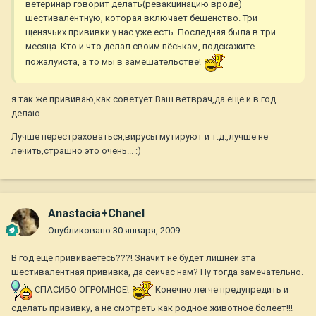
ветеринар говорит делать(ревакцинацию вроде)
шестивалентную, которая включает бешенство. Три
щенячьих прививки у нас уже есть. Последняя была в три
месяца. Кто и что делал своим пёськам, подскажите
пожалуйста, а то мы в замешательстве!
я так же прививаю,как советует Ваш ветврач,да еще и в год
делаю.
Лучше перестраховаться,вирусы мутируют и т.д.,лучше не
лечить,страшно это очень... :)
Anastacia+Chanel
Опубликовано
30 января, 2009
В год еще прививаетесь???! Значит не будет лишней эта
шестивалентная прививка, да сейчас нам? Ну тогда замечательно.
СПАСИБО ОГРОМНОЕ!
Конечно легче предупредить и
сделать прививку, а не смотреть как родное животное болеет!!!