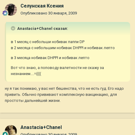
Селунская Ксения
Опубликовано
30 января, 2009
Anastacia+Chanel сказал:
в 1 месяц с небольши нобивак паппи DP
в 2 месяца с небольшим нобивак DHPPI и нобивак лепто
в 3 месяца нобивак DHPPI и нобивак лепто
Вот что знаю, а поповоду валетности не скажу за
незнанием....=((((
ну я так понимаю, у вас нет бешенства, что не есть гуд. Его надо
привить. Обычно прививают комплексную вакцинацию, для
простоты дальнейшей жизни.
Anastacia+Chanel
Опубликовано
30 января, 2009