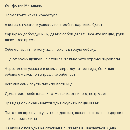
Вот фотки Милашки.
Посмотрите какая красотуля.
А когда отъестся и успокоится вообще картинка будет.
Харакрер добродушный, дает с собой делать все что угодно, руки
лижет все время.
Себе оставить не могу, да и не хочу вторую собаку.
Еще от своих щенков не отошла, только хату отремонтировали.
Через месяц уезжаю в коммандировку на пол года, большая
собака с мужем, он в графике работает.
Сегодня сами спустились по лестнице.
Дома ведет себя идеально. Не пачкает ничего, не грызет.
Правда,Если оказывается одна скулит и подвывает.
Пытается играть, но уши так и дрожат, какая то сволочь здорово
щенка приложила.
На улице с поводка не спускаем, пытается вывернуться. Дела