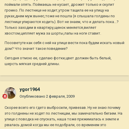
поймали опять. Поймаешь не кусает, дрожит только и скулит
громко. По лестнице не ходит,утром тащила ее на улицу на
руках,днем муж вынес,тоже не пошла (я слышала голдены по
лестнице упираются ходить). Вот не знаем, что и делать пока...?
Только заходим в квартиру,щенок меняется,виляет
хвостом,цепляет мужа за шорты,лапы на ноги ставит.
Посоветуте как себя с ней на улице вести пока будем искать новый
дом? Что значит такое поведение?
Сегодня отмою ее, сделаю фотки,цвет должен быть белый,
шерсть мягкая средней длины.
ygor1964
Опубликовано
2 февраля, 2009
Скорее всего его гдето выбросили, привезав. Ну не знаю почему
это голднены не ходят по лестницам, мы замечательно бегаем. На
улице с поводка не спускать, наша тоже прижималась к земле и
рвалась домой когда мы ее подобрали, со временем это