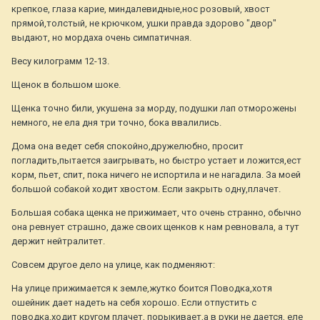
крепкое, глаза карие, миндалевидные,нос розовый, хвост
прямой,толстый, не крючком, ушки правда здорово "двор"
выдают, но мордаха очень симпатичная.
Весу килограмм 12-13.
Щенок в большом шоке.
Щенка точно били, укушена за морду, подушки лап отморожены
немного, не ела дня три точно, бока ввалились.
Дома она ведет себя спокойно,дружелюбно, просит
погладить,пытается заигрывать, но быстро устает и ложится,ест
корм, пьет, спит, пока ничего не испортила и не нагадила. За моей
большой собакой ходит хвостом. Если закрыть одну,плачет.
Большая собака щенка не прижимает, что очень странно, обычно
она ревнует страшно, даже своих щенков к нам ревновала, а тут
держит нейтралитет.
Совсем другое дело на улице, как подменяют:
На улице прижимается к земле,жутко боится Поводка,хотя
ошейник дает надеть на себя хорошо. Если отпустить с
поводка,ходит кругом плачет, порыкивает,а в руки не дается, еле