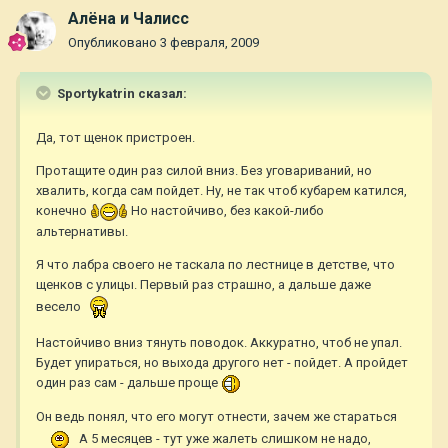
Алёна и Чалисс
Опубликовано
3 февраля, 2009
Sportykatrin сказал:
Да, тот щенок пристроен.
Протащите один раз силой вниз. Без уговариваний, но
хвалить, когда сам пойдет. Ну, не так чтоб кубарем катился,
конечно
Но настойчиво, без какой-либо
альтернативы.
Я что лабра своего не таскала по лестнице в детстве, что
щенков с улицы. Первый раз страшно, а дальше даже
весело
Настойчиво вниз тянуть поводок. Аккуратно, чтоб не упал.
Будет упираться, но выхода другого нет - пойдет. А пройдет
один раз сам - дальше проще
Он ведь понял, что его могут отнести, зачем же стараться
А 5 месяцев - тут уже жалеть слишком не надо,