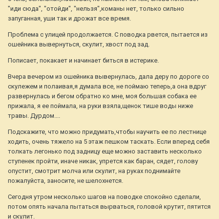
"иди сюда", "отойди", "нельзя",команы нет, только сильно
запуганная, уши так и дрожат все время.
Проблема с улицей продолжается. С поводка рвется, пытается из
ошейника вывернуться, скулит, хвост под зад.
Пописает, покакает и начинает биться в истерике.
Вчера вечером из ошейника вывернулась, дала деру по дороге со
скулежем и полаивая,я думала все, не поймаю теперь,а она вдруг
развернулась и бегом обратно ко мне, моя большая собака ее
прижала, я ее поймала, на руки взяла,щенок тише воды ниже
травы. Дурдом....
Подскажите, что можно придумать,чтобы научить ее по лестнице
ходить, очень тяжело на 5 этаж пешком таскать. Если вперед себя
толкать легонько под задницу еще можно заставить несколько
ступенек пройти, иначе никак, упрется как баран, сядет, голову
опустит, смотрит молча или скулит, на руках поднимайте
пожалуйста, заносите, не шелохнется.
Сегодня утром несколько шагов на поводке спокойно сделали,
потом опять начала пытаться вырваться, головой крутит, пятится
и скулит.