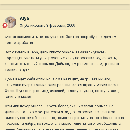
Alya
Опубликовано
3 февраля, 2009
Фотки разместить не получается. Завтра попробую на другом
компе с работы.
Вот отмыли вчера, дали глистогонное, замазали укусы и
порезы,вычистили уши, розовые как у поросенка. Худая жуть,
аппетит отменный, кормлю Даймондом размоченным,трескает
только в путь.
Дома ведет себя отлично. Дома не гадит, не грызет ничего,
написала вчера только один раз, пытается играть, мячик носит.
Очень Шугается резких движений, голову опукает, поскуливает,
гавкнуть может.
Отмыли похорошела,шерсть белая,очень мягкая, прямая, не
длинная. Только с ретривером я видно погорячилась, завтра
выложу фотки обязательно, помогите решить на кого больше она
похожа, на лабра, на голдена, а может еще на кого, вообще милая
очень, беленькая,ласковая, не пахненет ничем, слова понимает