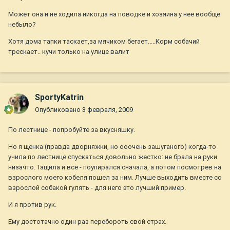
Может она и не ходила никогда на поводке и хозяина у нее вообще
небыло?
Хотя дома тапки таскает,за мячиком бегает.....Корм собачий
трескает.. кучи только на улице валит
SportyKatrin
Опубликовано
3 февраля, 2009
По лестнице - попробуйте за вкусняшку.
Но я щенка (правда дворняжки, но ооочень зашуганого) когда-то
учила по лестнице спускаться довольно жестко: не брала на руки
низачто. Тащила и все - поупирался сначала, а потом посмотрев на
взрослого моего кобеля пошел за ним. Лучше выходить вместе со
взрослой собакой гулять - для него это лучший пример.
И я против рук.
Ему достотачно один раз перебороть свой страх.