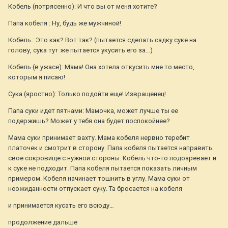
Кобель (потрясенно): И что вы от меня хотите?
Папа кобеля : Ну, будь же мужчиной!
Кобель : Это как? Вот так? (пытается сделать садку суке на
голову, сука тут же пытается укусить его за…)
Кобель (в ужасе): Мама! Она хотела откусить мне то место,
которым я писаю!
Сука (яростно): Только подойти еще! Извращенец!
Папа суки идет пятнами: Мамочка, может лучше ты ее
подержишь? Может у тебя она будет поспокойнее?
Мама суки принимает вахту. Мама кобеля нервно теребит
платочек и смотрит в сторону. Папа кобеля пытается направить
свое сокровище с нужной стороны. Кобель что-то подозревает и
к суке не подходит. Папа кобеля пытается показать личным
примером. Кобеля начинает тошнить в углу. Мама суки от
неожиданности отпускает суку. Та бросается на кобеля
и принимается кусать его всюду…
продолжение дальше