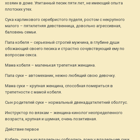
хозяин в доме. Упитанный песик пяти лет, не имеющий опыта
плотских утех.
Сука карликового серебристого пуделя, ростом с некрупного
малого – пятилетняя девственница, довольно агрессивная,
баловень семьи.
Папа кобеля – серьезный строгий мужчина, в глубине души
обожающий своего песика и страстно сочувствующий ему по
вопросам секса.
Мама кобеля – маленькая трепетная женщина.
Папа суки – автомеханик, нежно любящий свою девочку.
Мама суки – крупная женщина, способная помериться в
трепетности с мамой кобеля.
Сын родителей суки – нормальный двенадцатилетний оболтус.
Инструктор по вязкам – женщина-кинолог неопределенного
возраста, крупная и шумная, очень позитивная.
Действие первое
Кобель, сука и их владельцы собрались дома у владельцев суки.