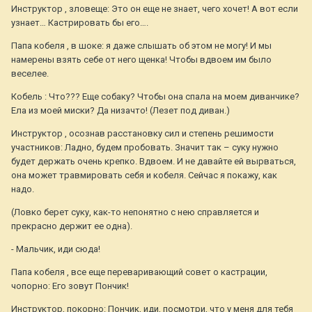
Инструктор , зловеще: Это он еще не знает, чего хочет! А вот если
узнает… Кастрировать бы его….
Папа кобеля , в шоке: я даже слышать об этом не могу! И мы
намерены взять себе от него щенка! Чтобы вдвоем им было
веселее.
Кобель : Что??? Еще собаку? Чтобы она спала на моем диванчике?
Ела из моей миски? Да низачто! (Лезет под диван.)
Инструктор , осознав расстановку сил и степень решимости
участников: Ладно, будем пробовать. Значит так – суку нужно
будет держать очень крепко. Вдвоем. И не давайте ей вырваться,
она может травмировать себя и кобеля. Сейчас я покажу, как
надо.
(Ловко берет суку, как-то непонятно с нею справляется и
прекрасно держит ее одна).
- Мальчик, иди сюда!
Папа кобеля , все еще переваривающий совет о кастрации,
чопорно: Его зовут Пончик!
Инструктор, покорно: Пончик, иди, посмотри, что у меня для тебя