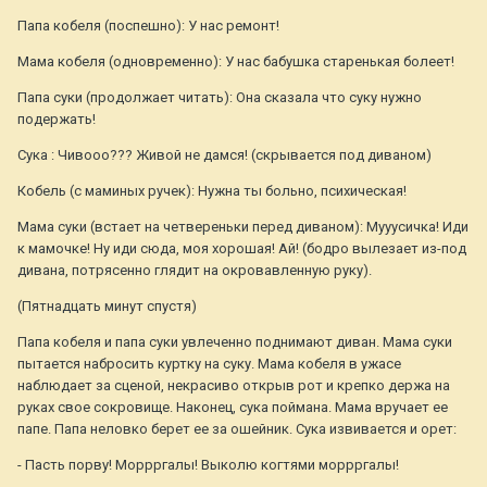
Папа кобеля (поспешно): У нас ремонт!
Мама кобеля (одновременно): У нас бабушка старенькая болеет!
Папа суки (продолжает читать): Она сказала что суку нужно
подержать!
Сука : Чивооо??? Живой не дамся! (скрывается под диваном)
Кобель (с маминых ручек): Нужна ты больно, психическая!
Мама суки (встает на четвереньки перед диваном): Мууусичка! Иди
к мамочке! Ну иди сюда, моя хорошая! Ай! (бодро вылезает из-под
дивана, потрясенно глядит на окровавленную руку).
(Пятнадцать минут спустя)
Папа кобеля и папа суки увлеченно поднимают диван. Мама суки
пытается набросить куртку на суку. Мама кобеля в ужасе
наблюдает за сценой, некрасиво открыв рот и крепко держа на
руках свое сокровище. Наконец, сука поймана. Мама вручает ее
папе. Папа неловко берет ее за ошейник. Сука извивается и орет:
- Пасть порву! Моррргалы! Выколю когтями моррргалы!