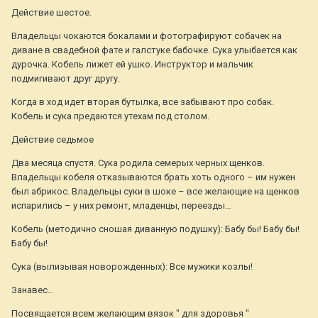
Действие шестое.
Владельцы чокаются бокалами и фотографируют собачек на
диване в свадебной фате и галстуке бабочке. Сука улыбается как
дурочка. Кобель лижет ей ушко. Инструктор и мальчик
подмигивают друг другу.
Когда в ход идет вторая бутылка, все забывают про собак.
Кобель и сука предаются утехам под столом.
Действие седьмое
Два месяца спустя. Сука родила семерых черных щенков.
Владельцы кобеля отказываются брать хоть одного – им нужен
был абрикос. Владельцы суки в шоке – все желающие на щенков
испарились – у них ремонт, младенцы, переезды…
Кобель (методично сношая диванную подушку): Бабу бы! Бабу бы!
Бабу бы!
Сука (вылизывая новорожденных): Все мужики козлы!
Занавес…
Посвящается всем желающим вязок " для здоровья "