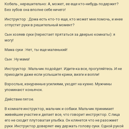
Кобель , нерешительно: А, может, ее еще кто-нибудь подержит?
Без зубов она вполне себе ничего!
Инструктор : Дома есть кто-то еще, кто может мне помочь, и инее
отпустит руки в решительный момент?
Сын хозяев суки (перестает прятаться за дверью комнаты): я
могу!
Мама суки : Нет, ты еще маленький!
Сын : Ну мама!
Инструктор : Мальчик подойдет. Идите-ка все, прогуляйтесь. И не
приходите даже если услышите крики, визги и вопли!
Взрослые, изнуренные усилиями, уходят на кухню. Мужчины
упоминают коньячок.
Действие пятое.
В комнате инструктор, мальчик и собаки. Мальчик принимает
живейшее участие и делает все, что говорит инструктор. С лица
его не сходит плутоватая улыбка. Он клянется что не разожмет
руки. Инструктор доверяет ему держать голову суки. Одной рукой