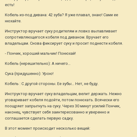
есть!
Кобель из-под дивана: 42 зуба? Я уже плавал, знаю! Сами ее
нюхайте.
Инструктор вручает суку родителям и ловко вылавливает
сопротивляющегося кобеля под диваном. Вручает его
владельцам. Снова фиксирует суку и просит поднести кобеля.
- Пончик, хороший мальчик! Понюхай!
Кобель (нерешительно): А ничего…
Сука (придушенно): Урою!
Кобель : С другой стороны. Ее зубы… Нет, не буду.
Инструктор вручает суку владельцам, велит держать. Нежно
уговаривает кобеля подойти, потом понюхать. Всячески его
поощряет запрыгнуть на суку. Через 30 минут усилий Пончик,
наконец, чувствует себя заинтересованно и уверенно и
соглашается сделать первую садку.
В этот момент происходит несколько вещей: