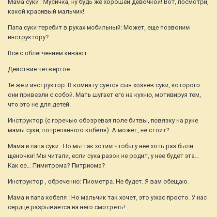
Мама суки : Мусичка, ну будь же хорошей девочкой! Вот, посмотри,
какой красивый мальчик!
Папа суки теребит в руках мобильный: Может, еще позвоним
инструктору?
Все с облегчением кивают.
Действие четвертое.
Те же и инструктор. В комнату суется сын хозяев суки, которого
они привезли с собой. Мать шугает его на кухню, мотивируя тем,
что это не для детей.
Инструктор (с горечью обозревая поле битвы, повязку на руке
мамы суки, потрепанного кобеля): А может, не стоит?
Мама и папа суки : Но мы так хотим чтобы у нее хоть раз были
щеночки! Мы читали, если сука разок не родит, у нее будет эта…
Как ее… Пимитрома? Питриома?
Инструктор , обреченно: Пиометра. Не будет. Я вам обещаю.
Мама и папа кобеля : Но мальчик так хочет, это ужас просто. У нас
сердце разрывается на него смотреть!