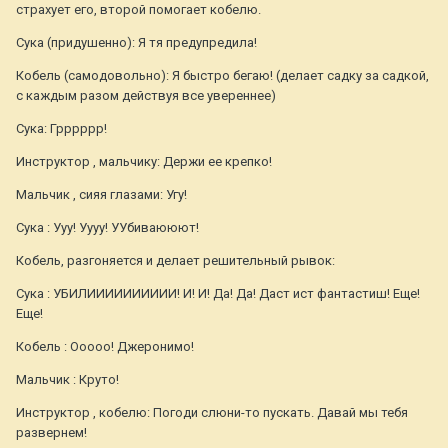
страхует его, второй помогает кобелю.
Сука (придушенно): Я тя предупредила!
Кобель (самодовольно): Я быстро бегаю! (делает садку за садкой,
с каждым разом действуя все увереннее)
Сука: Грррррр!
Инструктор , мальчику: Держи ее крепко!
Мальчик , сияя глазами: Угу!
Сука : Ууу! Уууу! УУбиваююют!
Кобель, разгоняется и делает решительный рывок:
Сука : УБИЛИИИИИИИИИИ! И! И! Да! Да! Даст ист фантастиш! Еще!
Еще!
Кобель : Ооооо! Джеронимо!
Мальчик : Круто!
Инструктор , кобелю: Погоди слюни-то пускать. Давай мы тебя
развернем!