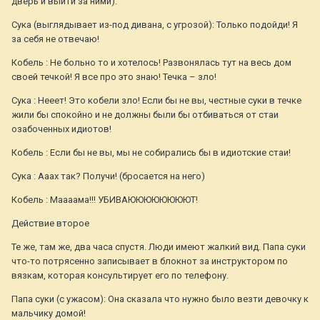
дверь и выйти за ними).
Сука (выглядывает из-под дивана, с угрозой): Только подойди! Я
за себя не отвечаю!
Кобель : Не больно то и хотелось! Развонялась тут на весь дом
своей течкой! Я все про это знаю! Течка – зло!
Сука : Нееет! Это кобели зло! Если бы не вы, честные суки в течке
жили бы спокойно и не должны были бы отбиваться от стаи
озабоченных идиотов!
Кобель : Если бы не вы, мы не собирались бы в идиотские стаи!
Сука : Ааах так? Получи! (бросается на него)
Кобель : Маааама!!! УБИВАЮЮЮЮЮЮЮЮТ!
Действие второе
Те же, там же, два часа спустя. Люди имеют жалкий вид. Папа суки
что-то потрясенно записывает в блокнот за инструктором по
вязкам, которая консультирует его по телефону.
Папа суки (с ужасом): Она сказала что нужно было везти девочку к
мальчику домой!