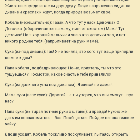
Животные представлены друг другу. Люди напряженно сидят на
диване и креслах и ждут, когда природа возьмет свое.
Кобель (нерешительно): Тааак. А что тут у нас? Девочка? О.
Девочка. (оборачивается на маму, виляет хвостом) Мама! Тут
девочка! Но я хороший мальчик и знаю что девочки зло, и нет
никого роднее тебя! (запрыгивает на руки маме).
Сука (из-под дивана): Так! Я не поняла, это кого тут ваще приперли
ко мне в дом?
Папа кобеля , подбадривающее: Но-но, приятель, ты что это
тушуешься? Посмотри, какое счастье тебе привалило!
Сука (из дальнего угла под диваном): Я живой не дамся!
Мама суки (папе суки): Дорогой… а ты уверен, что они смогут… при
нас?
Папа суки (вытирая потные руки о штаны): и правда! Нужно же
дать им познакомиться… Эээ. Пообщаться. Пойдемте пока выпьем
чайку!
(Люди уходят. Кобель тоскливо поскуливает, пытаясь открыть