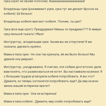
Сука (орет не своим голосом): Ааааааааааааааааааааа!
Владельцы суки (разжимают руки, сука тут же делает бросок на
кобеля): Ей больно!
Владельцы кобеля хватают кобеля : Пончик, ты цел?
Сука (все еще орет): Придуууумал! Ииишь чо придумал??? В живую
суку писькой тыкать! Убью!
Инструктор , владельцам суки: Зачем вы ее отпустили! Я же
сказала, держать крепко.
Мама и папа суки : Но она так кричала, ей же было больно! Мы
думали она умирает…
Инструктор , раздражаясь: Я считаю, эти собаки достаточно дали
вам понять, что размножаться не хотят. Вы настаивали на вязке. Я
с большим трудом уговорила кобеля попробовать. А вы что?
Думаете, он теперь согласится попробовать еще? Да ему на всю
жизнь вашей истерички хватит!
Мама и папа суки : Она не истеричка!
Мама и папа кобеля : Думаете, ему слабо попробовать еще?