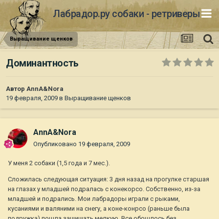
Лабрадор.ру собаки - ретриверы
Выращивание щенков
Доминантность
Автор
AnnA&Nora
19 февраля, 2009
в
Выращивание щенков
AnnA&Nora
Опубликовано
19 февраля, 2009
У меня 2 собаки (1,5 года и 7 мес.).
Сложилась следующая ситуация: 3 дня назад на прогулке старшая
на глазах у младшей подралась с конекорсо. Собственно, из-за
младшей и подрались. Мои лабрадоры играли с рыками,
кусаниями и валяними на снегу, а коне-конрсо (раньше была
подружка) пошла защищать мелкую. Все обошлось без