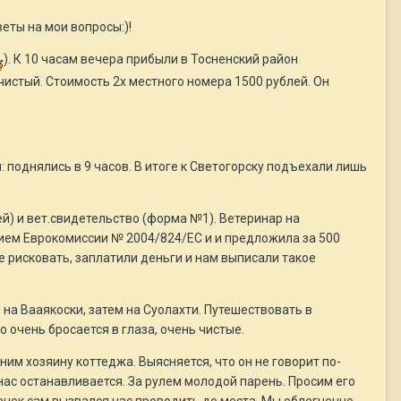
еты на мои вопросы:)!
). К 10 часам вечера прибыли в Тосненский район
 чистый. Стоимость 2х местного номера 1500 рублей. Он
: поднялись в 9 часов. В итоге к Светогорску подъехали лишь
ей) и вет.свидетельство (форма №1). Ветеринар на
нием Еврокомиссии № 2004/824/EC и и предложила за 500
е рисковать, заплатили деньги и нам выписали такое
на Вааякоски, затем на Суолахти. Путешествовать в
 очень бросается в глаза, очень чистые.
им хозяину коттеджа. Выясняется, что он не говорит по-
ас останавливается. За рулем молодой парень. Просим его