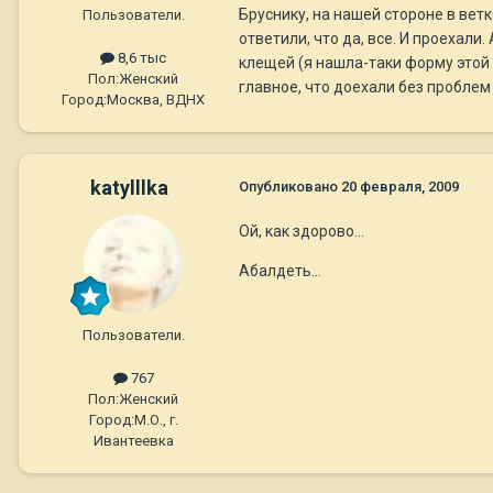
Бруснику, на нашей стороне в ветк
Пользователи.
ответили, что да, все. И проехал
8,6 тыс
клещей (я нашла-таки форму этой сп
Пол:
Женский
главное, что доехали без проблем
Город:
Москва, ВДНХ
katylllka
Опубликовано
20 февраля, 2009
Ой, как здорово...
Абалдеть...
Пользователи.
767
Пол:
Женский
Город:
М.О., г.
Ивантеевка