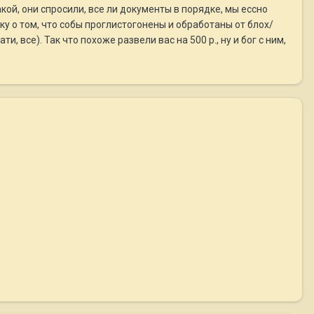
кой, они спросили, все ли документы в порядке, мы ессно
ку о том, что собы проглистогонены и обработаны от блох/
, все). Так что похоже развели вас на 500 р., ну и бог с ним,