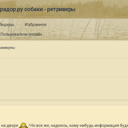
радор.ру собаки - ретриверы
Лидеры
Избранное
Пользователи онлайн
каникулы
а на дворе
! Но все же, надеюсь, кому-нибудь информация буде