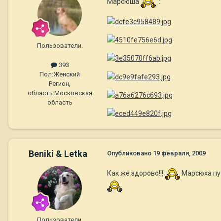
Марсюша
:
Пользователи.
393
Пол:
Женский
Регион,
область:
Московская
область
Beniki & Letka
Опубликовано
19 февраля, 2009
Как же здорово!!!
Марсюха пут
Пользователи.