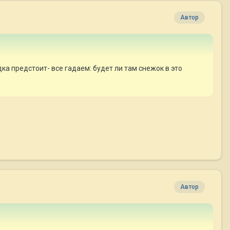
Автор
а предстоит- все гадаем: будет ли там снежок в это
Автор