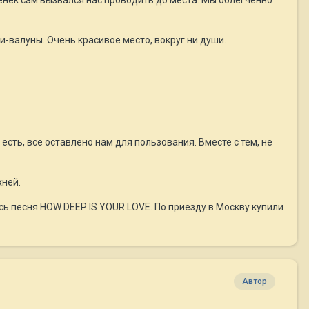
енек сам вызвался нас проводить до места. Мы облегченно
-валуны. Очень красивое место, вокруг ни души.
м есть, все оставлено нам для пользования. Вместе с тем, не
хней.
ь песня HOW DEEP IS YOUR LOVE. По приезду в Москву купили
Автор