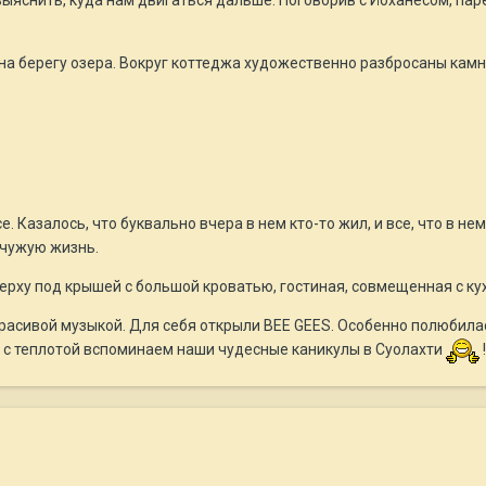
ыяснить, куда нам двигаться дальше. Поговорив с Йоханесом, пар
на берегу озера. Вокруг коттеджа художественно разбросаны камни
е. Казалось, что буквально вчера в нем кто-то жил, и все, что в не
 чужую жизнь.
верху под крышей с большой кроватью, гостиная, совмещенная с ку
расивой музыкой. Для себя открыли BEE GEES. Особенно полюбилас
, с теплотой вспоминаем наши чудесные каникулы в Суолахти
!