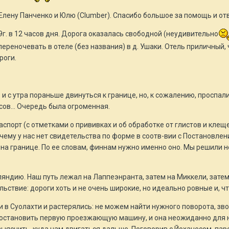
лену Панченко и Юлю (Clumber). Спасибо большое за помощь и отв
г. в 12 часов дня. Дорога оказалась свободной (неудивительно
переночевать в отеле (без названия) в д. Ушаки. Отель приличный,
роги.
и с утра пораньше двинуться к границе, но, к сожалению, проспали
часов… Очередь была огроменная.
аспорт (с отметками о прививках и об обработке от глистов и клещ
чему у нас нет свидетельства по форме в соотв-вии с Постановле
на границе. По ее словам, финнам нужно именно оно. Мы решили н
яндию. Наш путь лежал на Лаппеэнранта, затем на Миккели, затем 
ствие: дороги хоть и не очень широкие, но идеально ровные и, что
 в Суолахти и растерялись: не можем найти нужного поворота, звон
 остановить первую проезжающую машину, и она неожиданно для н