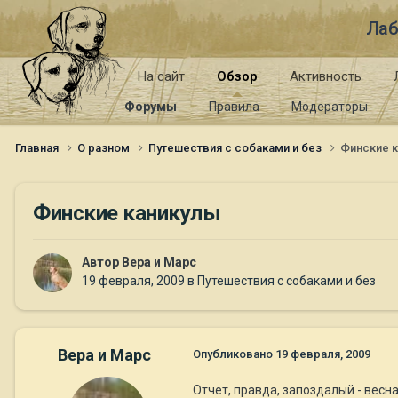
Лаб
На сайт
Обзор
Активность
Форумы
Правила
Модераторы
Главная
О разном
Путешествия с собаками и без
Финские 
Финские каникулы
Автор
Вера и Марс
19 февраля, 2009
в
Путешествия с собаками и без
Вера и Марс
Опубликовано
19 февраля, 2009
Отчет, правда, запоздалый - весн