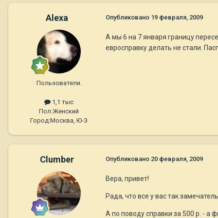
Alexa
Опубликовано
19 февраля, 2009
А мы 6 на 7 января границу перес
евросправку делать не стали. Пас
Пользователи.
1,1 тыс
Пол:
Женский
Город:
Москва, Ю-З
Clumber
Опубликовано
20 февраля, 2009
Вера, привет!
Рада, что все у вас так замечател
А по поводу справки за 500 р. - 