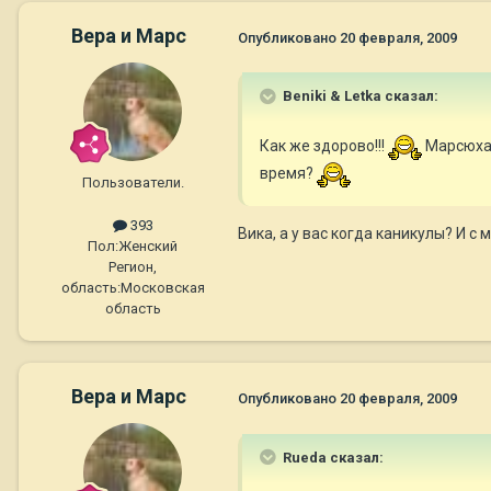
Вера и Марс
Опубликовано
20 февраля, 2009
Beniki & Letka сказал:
Как же здорово!!!
Марсюха 
время?
Пользователи.
393
Вика, а у вас когда каникулы? И 
Пол:
Женский
Регион,
область:
Московская
область
Вера и Марс
Опубликовано
20 февраля, 2009
Rueda сказал: