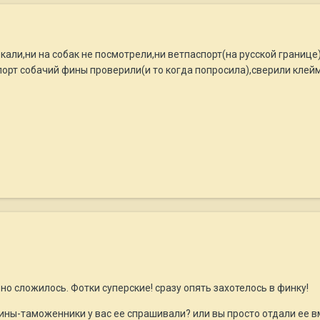
екали,ни на собак не посмотрели,ни ветпаспорт(на русской границе
порт собачий фины проверили(и то когда попросила),сверили клей
ьно сложилось. Фотки суперские! сразу опять захотелось в финку!
а фины-таможенники у вас ее спрашивали? или вы просто отдали ее