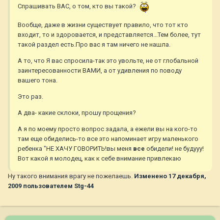
Спрашивать ВАС, о том, кто вы такой?
Вообще, даже в жизни существует правило, что тот кто
входит, то и здоровается, и представляется...Тем более, тут
такой раздел есть.Про вас я там ничего не нашла.
А то, что Я вас спросила-так это увольте, не от глобальной
заинтересованности ВАМИ, а от удивления по поводу
вашего тона.
Это раз.
А два- какие склоки, прошу прощения?
А я по моему просто вопрос задала, а ежели вы на кого-то
там еще обиделись-то все это напоминает игру маленького
ребенка "НЕ ХАЧУ ГОВОРИТЬ!вы меня
все
обидели! не будууу!
Вот какой я молодец, как к себе внимание привлекаю
Ну такого внимания врагу не пожелаешь.
Изменено
17 декабря,
2009
пользователем Stg-44