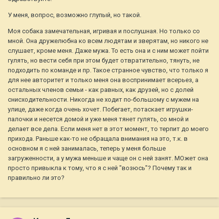
У меня, вопрос, возможно глупый, но такой.
Моя собака замечательная, игривая и послушная. Но только со
мной. Она дружелюбна ко всем людятам и зверятам, но никого не
слушает, кроме меня. Даже мужа. То есть она и с ним может пойти
гулять, но вести себя при этом будет отвратительно, тянуть, не
подходить по команде и пр. Такое странное чувство, что только я
для нее авторитет и только меня она воспринимает всерьез, а
остальных членов семьи - как равных, как друзей, но с долей
снисходительности. Никогда не ходит по-большому с мужем на
улице, даже когда очень хочет. Побегает, потаскает игрушки-
палочки и несется домой и уже меня тянет гулять, со мной и
делает все дела. Если меня нет в этот момент, то терпит до моего
прихода. Раньше как-то не обращала внимания на это, т.к. в
основном я с ней занималась, теперь у меня больше
загруженности, а у мужа меньше и чаще он с ней занят. МОжет она
просто привыкла к тому, что я с ней "возюсь"? Почему так и
правильно ли это?