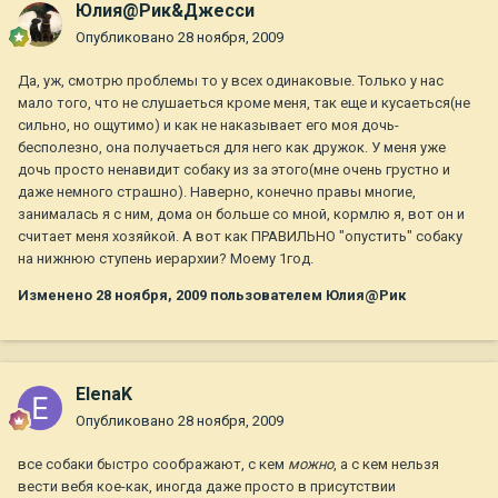
Юлия@Рик&Джесси
Опубликовано
28 ноября, 2009
Да, уж, смотрю проблемы то у всех одинаковые. Только у нас
мало того, что не слушаеться кроме меня, так еще и кусаеться(не
сильно, но ощутимо) и как не наказывает его моя дочь-
бесполезно, она получаеться для него как дружок. У меня уже
дочь просто ненавидит собаку из за этого(мне очень грустно и
даже немного страшно). Наверно, конечно правы многие,
занималась я с ним, дома он больше со мной, кормлю я, вот он и
считает меня хозяйкой. А вот как ПРАВИЛЬНО "опустить" собаку
на нижнюю ступень иерархии? Моему 1год.
Изменено
28 ноября, 2009
пользователем Юлия@Рик
ElenaK
Опубликовано
28 ноября, 2009
все собаки быстро соображают, с кем
можно
, а с кем нельзя
вести вебя кое-как, иногда даже просто в присутствии