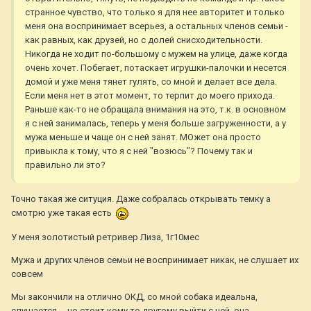
странное чувство, что только я для нее авторитет и только
меня она воспринимает всерьез, а остальных членов семьи -
как равных, как друзей, но с долей снисходительности.
Никогда не ходит по-большому с мужем на улице, даже когда
очень хочет. Побегает, потаскает игрушки-палочки и несется
домой и уже меня тянет гулять, со мной и делает все дела.
Если меня нет в этот момент, то терпит до моего прихода.
Раньше как-то не обращала внимания на это, т.к. в основном
я с ней занималась, теперь у меня больше загруженности, а у
мужа меньше и чаще он с ней занят. МОжет она просто
привыкла к тому, что я с ней "возюсь"? Почему так и
правильно ли это?
Точно такая же ситуция. Даже собралась открывать темку а
смотрю уже такая есть
У меня золотистый ретривер Лиза, 1г10мес
Мужа и других членов семьи не воспринимает никак, не слушает их
совсем
Мы закончили на отлично ОКД, со мной собака идеальна,
слушается.....но стоит кому то другому выйти с ней, она