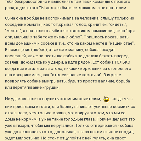
тебя бесприкословно и выполнять там твои команды с первого
раза, а для этого ТЫ должен быть ее вожаком, а не она твоим.
Сына она вообще не воспринимала за человека, слышу только из
соседней комнаты, как тот,срывая голос, кричит ей: "сидеть!",
"место!", а она только лыбится и хвостиком намахивает, типа "ори,
ори, малыш! я тебя тоже очень люблю". Пришлось показывать
всем домашним и собаке в т.ч., кто на каком месте в "нашей стае".
В помещение (любое), а также в машину, собака заходит
последней, даже по лестинце собака не должна бежать вперед
хозяев, дожидаясь их у двери, а идти рядом. Ест собака ТОЛЬКО
когда все встали из-за стола, никаких кормлений за столом, это
она воспринимает, как "отвоевывание косточки". В игре не
позволять собаке выигрывать, будь то просто валяние, борьба
или перетягивание игрушки.
Не удается только внушить это моим родителям,
когда мы к
ним приезжаем в гости, они Бэрьку начинают усиленно кормить со
стола всем, чем только можно, мотивируя это тем, что мы ее
дома не кормим, а у нее такие голодные глаза. Причем делают это
уже втихаря, чтобы мы не ругались. Только отвернешься - собака
уже дожевывает что-то, довольная, и глаз потом с них не сводит,
ждет милостыню. Но стоит отцу пойти с ней гулять, она хвост