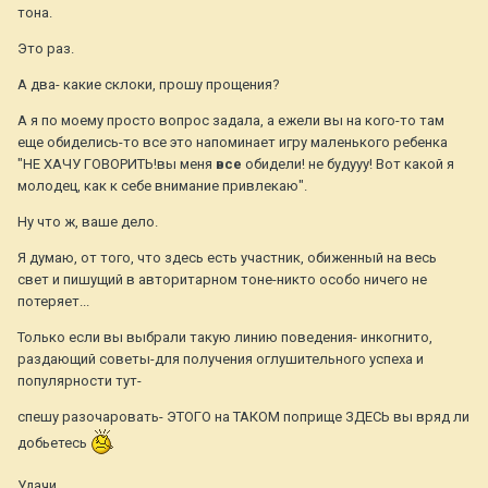
тона.
Это раз.
А два- какие склоки, прошу прощения?
А я по моему просто вопрос задала, а ежели вы на кого-то там
еще обиделись-то все это напоминает игру маленького ребенка
"НЕ ХАЧУ ГОВОРИТЬ!вы меня
все
обидели! не будууу! Вот какой я
молодец, как к себе внимание привлекаю".
Ну что ж, ваше дело.
Я думаю, от того, что здесь есть участник, обиженный на весь
свет и пишущий в авторитарном тоне-никто особо ничего не
потеряет...
Только если вы выбрали такую линию поведения- инкогнито,
раздающий советы-для получения оглушительного успеха и
популярности тут-
спешу разочаровать- ЭТОГО на ТАКОМ поприще ЗДЕСЬ вы вряд ли
добьетесь
Удачи.