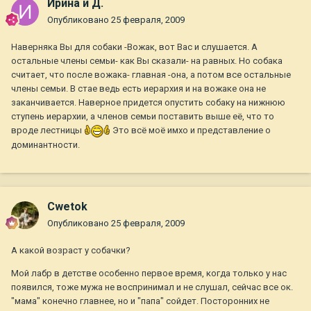
Ирина и Д.
Опубликовано
25 февраля, 2009
Наверняка Вы для собаки -Вожак, вот Вас и слушается. А
остальные члены семьи- как Вы сказали- на равных. Но собака
считает, что после вожака- главная -она, а потом все остальные
члены семьи. В стае ведь есть иерархия и на вожаке она не
заканчивается. Наверное придется опустить собаку на нижнюю
ступень иерархии, а членов семьи поставить выше её, что то
вроде лестницы
Это всё моё имхо и представление о
доминантности.
Cwetok
Опубликовано
25 февраля, 2009
А какой возраст у собачки?
Мой лабр в детстве особенно первое время, когда только у нас
появился, тоже мужа не воспринимал и не слушал, сейчас все ок.
"мама" конечно главнее, но и "папа" сойдет. Посторонних не