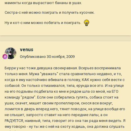
маменты когда вырастают бананы в ушах.
Сестра-с ней можно поиграть и получить кусочек.
Ну и кот-с ним можно побегать и поиграть.
venus
Опубликовано
30 ноября, 2009
Берри у нас тоже девушка своенравная. Всерьез воспринимала
только меня. Мужа "уважать" стала сравнительно недавно, и то,
когда я ему настойчиво вбивала в голову, КАК нужно себя вести с
собакой. Он только отмахивался, типа, ерунда все это. И на улице
на его подзывы подбегала ко мне и рядом шла со мной, на ЕГО
команду "рядом". Если они собирались гулять, собака стоит на
ушах, скачет, машет своим пропеллером, снося все вокруг,
ломится в дверь вперед него, тянет поводок, на улице вообще его
не слышит, запросто ставит на него передние лапы, а он
РАДУЕТСЯ, наивный, типа, говорит это она так рада меня видеть. Я
ему говорю - ну ты же с ней на охоту ходишь, она должна слушать