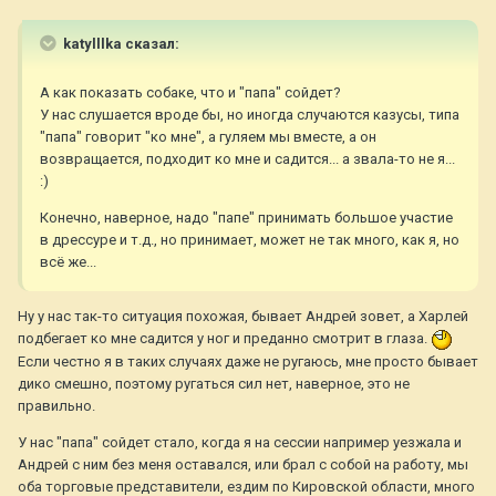
katylllka сказал:
А как показать собаке, что и "папа" сойдет?
У нас слушается вроде бы, но иногда случаются казусы, типа
"папа" говорит "ко мне", а гуляем мы вместе, а он
возвращается, подходит ко мне и садится... а звала-то не я...
:)
Конечно, наверное, надо "папе" принимать большое участие
в дрессуре и т.д., но принимает, может не так много, как я, но
всё же...
Ну у нас так-то ситуация похожая, бывает Андрей зовет, а Харлей
подбегает ко мне садится у ног и преданно смотрит в глаза.
Если честно я в таких случаях даже не ругаюсь, мне просто бывает
дико смешно, поэтому ругаться сил нет, наверное, это не
правильно.
У нас "папа" сойдет стало, когда я на сессии например уезжала и
Андрей с ним без меня оставался, или брал с собой на работу, мы
оба торговые представители, ездим по Кировской области, много