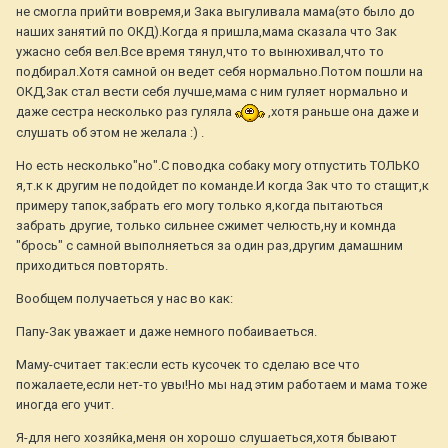
не смогла прийти вовремя,и Зака выгуливала мама(это было до
наших занятий по ОКД).Когда я пришла,мама сказала что Зак
ужасно себя вел.Все время тянул,что то вынюхивал,что то
подбирал.Хотя самной он ведет себя нормально.Потом пошли на
ОКД,Зак стал вести себя лучше,мама с ним гуляет нормально и
даже сестра несколько раз гуляла
,хотя раньше она даже и
слушать об этом не желала :) .
Но есть несколько"но".С поводка собаку могу отпустить ТОЛЬКО
я,т.к к другим не подойдет по команде.И когда Зак что то стащит,к
примеру тапок,забрать его могу только я,когда пытаються
забрать другие, только сильнее сжимет челюсть,ну и комнда
"брось" с самной выполняеться за один раз,другим дамашним
приходиться повторять.
Вообщем получаеться у нас во как:
Папу-Зак уважает и даже немного побаиваеться.
Маму-считает так:если есть кусочек то сделаю все что
пожалаете,если нет-то увы!Но мы над этим работаем и мама тоже
иногда его учит.
Я-для него хозяйка,меня он хорошо слушаеться,хотя бывают