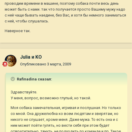
проводим времени в машине, поэтому собака почти весь день
может быть с нами. так что получается просто Вашему мужу надо
с ней чаще бывать наедине, без Вас, и хотя бы немного заниматься
с ней, чтобы слушалась.
Наверное так.
Julia и KO
Опубликовано
3 марта, 2009
Rafinadina сказал:
Здравствуйте.
У меня, вопрос, возможно глупый, но такой.
Моя собака замечательная, игривая и послушная. Но только
со мной. Она дружелюбна ко всем людятам и зверятам, но
никого не слушает, кроме меня. Даже мужа. То есть она и с
ним может пойти гулять, но вести себя при этом будет
отвратительно, тянуть, не подходить по команде и пр. Такое