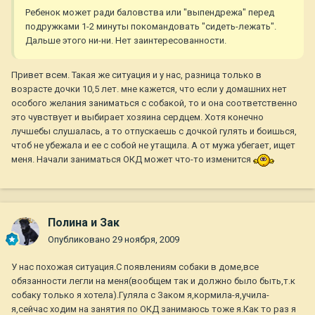
Ребенок может ради баловства или "выпендрежа" перед
подружками 1-2 минуты покомандовать "сидеть-лежать".
Дальше этого ни-ни. Нет заинтересованности.
Привет всем. Такая же ситуация и у нас, разница только в
возрасте дочки 10,5 лет. мне кажется, что если у домашних нет
особого желания заниматься с собакой, то и она соответственно
это чувствует и выбирает хозяина сердцем. Хотя конечно
лучшебы слушалась, а то отпускаешь с дочкой гулять и боишься,
чтоб не убежала и ее с собой не утащила. А от мужа убегает, ищет
меня. Начали заниматься ОКД может что-то изменится
Полина и Зак
Опубликовано
29 ноября, 2009
У нас похожая ситуация.С появлениям собаки в доме,все
обязанности легли на меня(вообщем так и должно было быть,т.к
собаку только я хотела).Гуляла с Заком я,кормила-я,учила-
я,сейчас ходим на занятия по ОКД занимаюсь тоже я.Как то раз я