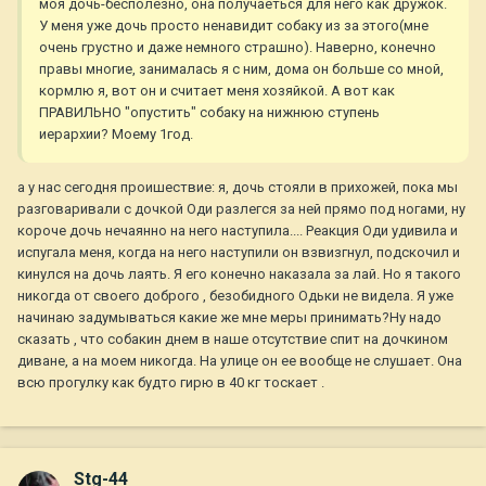
моя дочь-бесполезно, она получаеться для него как дружок.
У меня уже дочь просто ненавидит собаку из за этого(мне
очень грустно и даже немного страшно). Наверно, конечно
правы многие, занималась я с ним, дома он больше со мной,
кормлю я, вот он и считает меня хозяйкой. А вот как
ПРАВИЛЬНО "опустить" собаку на нижнюю ступень
иерархии? Моему 1год.
а у нас сегодня проишествие: я, дочь стояли в прихожей, пока мы
разговаривали с дочкой Оди разлегся за ней прямо под ногами, ну
короче дочь нечаянно на него наступила.... Реакция Оди удивила и
испугала меня, когда на него наступили он взвизгнул, подскочил и
кинулся на дочь лаять. Я его конечно наказала за лай. Но я такого
никогда от своего доброго , безобидного Одьки не видела. Я уже
начинаю задумываться какие же мне меры принимать?Ну надо
сказать , что собакин днем в наше отсутствие спит на дочкином
диване, а на моем никогда. На улице он ее вообще не слушает. Она
всю прогулку как будто гирю в 40 кг тоскает .
Stg-44