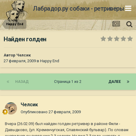
Лабрадор.ру собаки - ретриверы
Happy End
Найден голден
Автор
Челсик
27 февраля, 2009
в
Happy End
НАЗАД
Страница 1 из 2
ДАЛЕЕ
Челсик
Опубликовано
27 февраля, 2009
Вчера (26.02.09) был найден голден ретривер в районе Фили -
Давыдково, (ул. Кременчугская, Славянский бульвар). По словам
очевидцев он гулял уже 2-3 недели. На вид 2-3 года, шерсть с