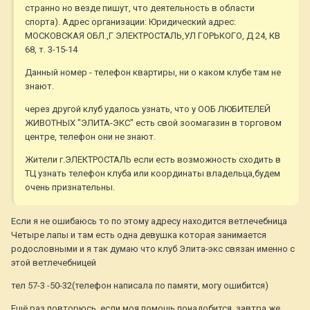
странно но везде пишут, что деятельность в области
спорта). Адрес организации: Юридический адрес:
МОСКОВСКАЯ ОБЛ.,Г ЭЛЕКТРОСТАЛЬ,УЛ ГОРЬКОГО, Д 24, КВ
68, т. 3-15-14
Данный номер - телефон квартиры, ни о каком клубе там не
знают.
через другой клуб удалось узнать, что у ООБ ЛЮБИТЕЛЕЙ
ЖИВОТНЫХ "ЭЛИТА-ЭКС" есть свой зоомагазин в торговом
центре, телефон они не знают.
Жители г.ЭЛЕКТРОСТАЛЬ если есть возможность сходить в
ТЦ узнать телефон клуба или координаты владельца,будем
очень признательны.
Если я не ошибаюсь то по этому адресу находится ветлечебница
Четыре лапы и там есть одна девушка которая занимается
родословными и я так думаю что клуб Элита-экс связан именно с
этой ветлечебницей
тел 57-3 -50-32(телефон написала по памяти, могу ошибится)
Ещё раз повторюсь, если моя помощь понадобится, завтра же