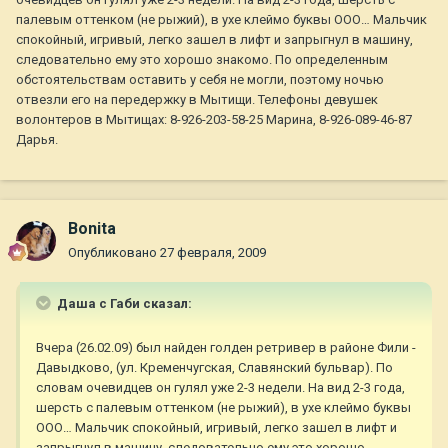
палевым оттенком (не рыжий), в ухе клеймо буквы ООО… Мальчик
спокойный, игривый, легко зашел в лифт и запрыгнул в машину,
следовательно ему это хорошо знакомо. По определенным
обстоятельствам оставить у себя не могли, поэтому ночью
отвезли его на передержку в Мытищи. Телефоны девушек
волонтеров в Мытищах: 8-926-203-58-25 Марина, 8-926-089-46-87
Дарья.
Bonita
Опубликовано
27 февраля, 2009
Даша с Габи сказал:
Вчера (26.02.09) был найден голден ретривер в районе Фили -
Давыдково, (ул. Кременчугская, Славянский бульвар). По
словам очевидцев он гулял уже 2-3 недели. На вид 2-3 года,
шерсть с палевым оттенком (не рыжий), в ухе клеймо буквы
ООО… Мальчик спокойный, игривый, легко зашел в лифт и
запрыгнул в машину, следовательно ему это хорошо