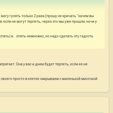
 могу гулять только 2 раза (прошу не кричать "зачем вы
, если не могут терпеть, через это мы уже прошли, ночи у
пать) и... опять немножко, но надо сделать эту гадость
рягает. Она у вас и днем будет терпеть, если ее не
ы своего просто в клетке закрываем с маленькой мисочкой