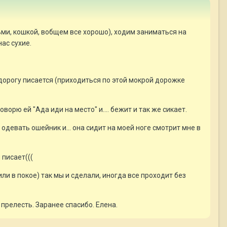
тьми, кошкой, вобщем все хорошо), ходим заниматься на
нас сухие.
сю дорогу писается (приходиться по этой мокрой дорожке
ворю ей "Ада иди на место" и.... бежит и так же сикает.
одевать ошейник и... она сидит на моей ноге смотрит мне в
 писает(((
или в покое) так мы и сделали, иногда все проходит без
 прелесть. Заранее спасибо. Елена.