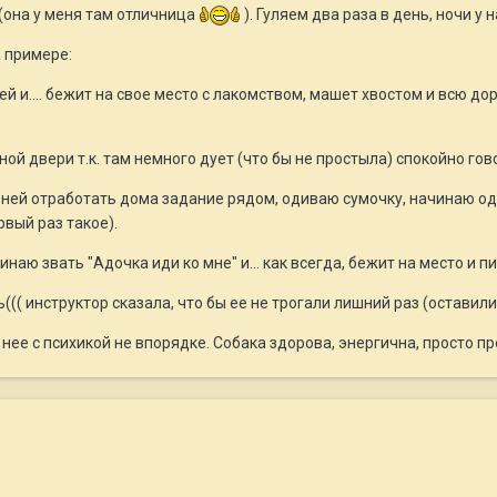
(она у меня там отличница
). Гуляем два раза в день, ночи у н
а примере:
ю ей и.... бежит на свое место с лакомством, машет хвостом и всю д
ой двери т.к. там немного дует (что бы не простыла) спокойно говор
с ней отработать дома задание рядом, одиваю сумочку, начинаю оде
рвый раз такое).
инаю звать "Адочка иди ко мне" и... как всегда, бежит на место и пи
ь((( инструктор сказала, что бы ее не трогали лишний раз (оставили
нее с психикой не впорядке. Собака здорова, энергична, просто пр