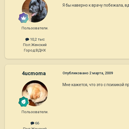
Я бы наверно к врачу побежала, вд
Пользователи.
10,2 тыс
Пол:
Женский
Город:
ВДНХ
4ucmoma
Опубликовано
2 марта, 2009
Мне кажется, что это с психикой 
Пользователи.
66
Пол:
Женский