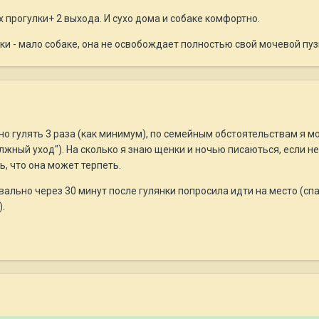
х прогулки+ 2 выхода. И сухо дома и собаке комфортно.
ки - мало собаке, она не освобождает полностью свой мочевой пуз
но гулять 3 раза (как минимум), по семейным обстоятельствам я мо
лжный уход"). На сколько я знаю щенки и ночью писаються, если не 
, что она может терпеть.
ально через 30 минут после гулянки попросила идти на место (спат
).