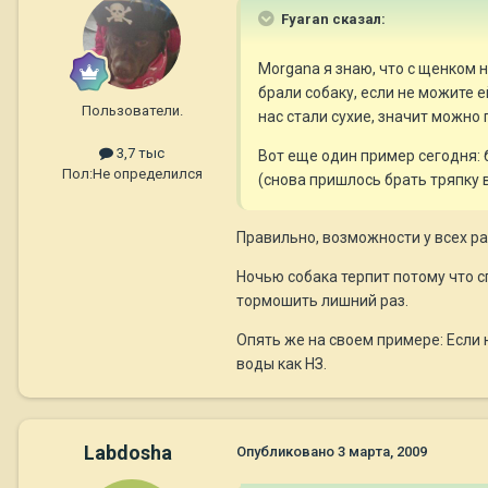
Fyaran сказал:
Morgana я знаю, что с щенком н
брали собаку, если не можите е
Пользователи.
нас стали сухие, значит можно
3,7 тыс
Вот еще один пример сегодня: б
Пол:
Не определился
(снова пришлось брать тряпку 
Правильно, возможности у всех раз
Ночью собака терпит потому что сп
тормошить лишний раз.
Опять же на своем примере: Если 
воды как НЗ.
Labdosha
Опубликовано
3 марта, 2009