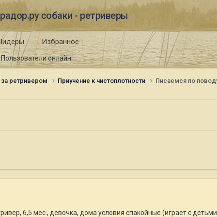
радор.ру собаки - ретриверы
Лидеры
Избранное
Пользователи онлайн
 за ретривером
Приучение к чистоплотности
Писаемся по поводу
ривер, 6,5 мес., девочка, дома условия спакойные (играет с детьм