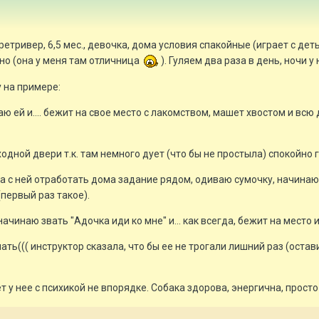
ретривер, 6,5 мес., девочка, дома условия спакойные (играет с де
но (она у меня там отличница
). Гуляем два раза в день, ночи у 
 на примере:
 даю ей и.... бежит на свое место с лакомством, машет хвостом и в
одной двери т.к. там немного дует (что бы не простыла) спокойно го
да с ней отработать дома задание рядом, одиваю сумочку, начинаю 
первый раз такое).
начинаю звать "Адочка иди ко мне" и... как всегда, бежит на место и
лать((( инструктор сказала, что бы ее не трогали лишний раз (остав
 у нее с психикой не впорядке. Собака здорова, энергична, просто