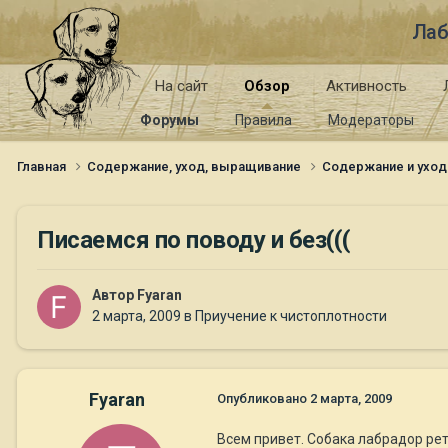
Лаб
На сайт
Обзор
Активность
Форумы
Правила
Модераторы
Главная
Содержание, уход, выращивание
Содержание и уход
Писаемся по поводу и без(((
Автор
Fyaran
2 марта, 2009
в
Приучение к чистоплотности
Fyaran
Опубликовано
2 марта, 2009
Всем привет. Собака лабрадор рет