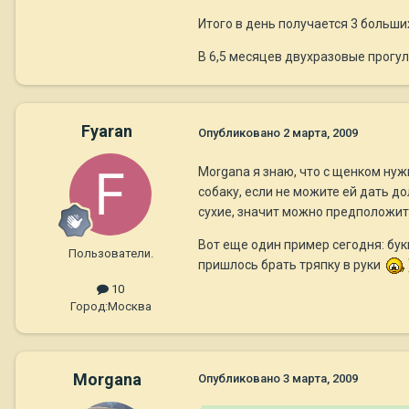
Итого в день получается 3 больши
В 6,5 месяцев двухразовые прогул
Fyaran
Опубликовано
2 марта, 2009
Morgana я знаю, что с щенком нуж
собаку, если не можите ей дать до
сухие, значит можно предположить
Вот еще один пример сегодня: букв
Пользователи.
пришлось брать тряпку в руки
10
Город:
Москва
Morgana
Опубликовано
3 марта, 2009