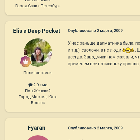
Город:
Санкт-Петербург
Elis и Deep Pocket
Опубликовано
2 марта, 2009
У нас раньше далматинка была, по
и т.д.), сволочи, а не люди
. 
всегда. Заводчики нам сказали, ч
временем все потихоньку прошло, н
Пользователи.
2,9 тыс
Пол:
Женский
Город:
Москва, Юго-
Восток
Fyaran
Опубликовано
2 марта, 2009