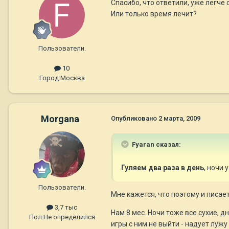
Спасибо, что ответили, уже легче
Или только время лечит?
Пользователи.
10
Город:
Москва
Morgana
Опубликовано
2 марта, 2009
Fyaran сказал:
Гуляем два раза в день
, ночи 
Пользователи.
Мне кажется, что поэтому и писает
3,7 тыс
Нам 8 мес. Ночи тоже все сухие, д
Пол:
Не определился
игры с ним не выйти - надует лужу