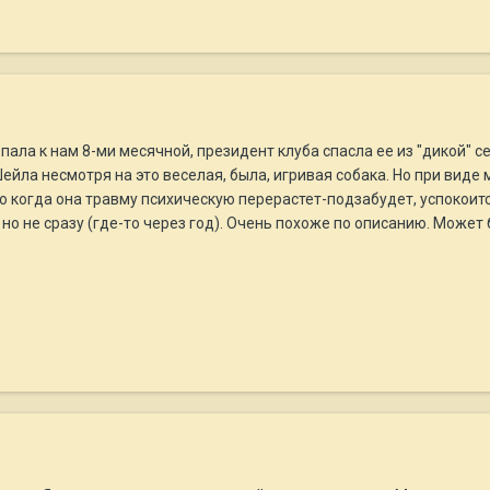
пала к нам 8-ми месячной, президент клуба спасла ее из "дикой" с
Шейла несмотря на это веселая, была, игривая собака. Но при виде 
то когда она травму психическую перерастет-подзабудет, успокоитс
о не сразу (где-то через год). Очень похоже по описанию. Может б