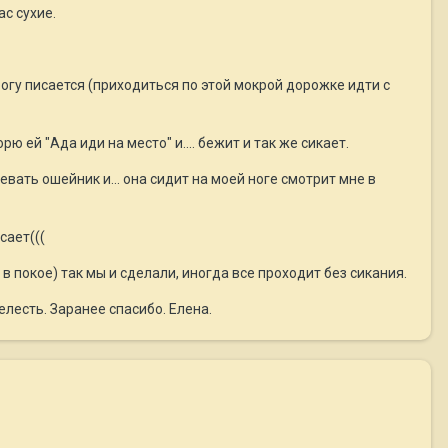
ас сухие.
орогу писается (приходиться по этой мокрой дорожке идти с
ю ей "Ада иди на место" и.... бежит и так же сикает.
вать ошейник и... она сидит на моей ноге смотрит мне в
сает(((
 в покое) так мы и сделали, иногда все проходит без сикания.
елесть. Заранее спасибо. Елена.