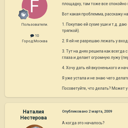
площадку, там тоже все спокойно 
Вот какая проблемма, расскажу н
1. Покупаю ей сухие уши и т.д. да
Пользователи.
тряпкой).
10
2. Я ей не разрешаю лежать у входн
Город:
Москва
3. Тут на днях решила как всегда 
глаза и делает огромную лужу (пе
4. Хочу дать ей вкусненького и нач
Я уже устала и не знаю чего делат
Посоветуйте, что делать? Может у 
Наталия
Опубликовано
2 марта, 2009
Нестерова
А когда это началось?