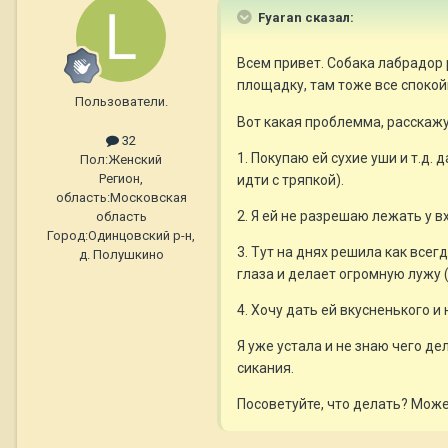
Fyaran сказал:
Всем привет. Собака лабрадор 
площадку, там тоже все спокой
Пользователи.
Вот какая проблемма, расскажу
32
1. Покупаю ей сухие уши и т.д.
Пол:
Женский
Регион,
идти с тряпкой).
область:
Московская
2. Я ей не разрешаю лежать у вх
область
Город:
Одинцовский р-н,
3. Тут на днях решила как всег
д. Полушкино
глаза и делает огромную лужу (
4. Хочу дать ей вкусненького и 
Я уже устала и не знаю чего де
сикания.
Посоветуйте, что делать? Может