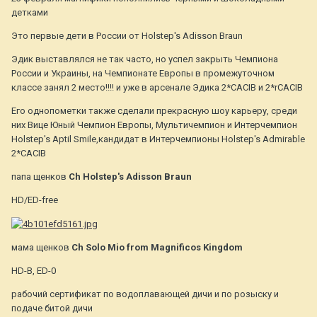
детками
Это первые дети в России от Holstep's Adisson Braun
Эдик выставлялся не так часто, но успел закрыть Чемпиона
России и Украины, на Чемпионате Европы в промежуточном
классе занял 2 место!!!! и уже в арсенале Эдика 2*CACIB и 2*rCACIB
Его однопометки также сделали прекрасную шоу карьеру, среди
них Вице Юный Чемпион Европы, Мультичемпион и Интерчемпион
Holstep's Aptil Smile,кандидат в Интерчемпионы Holstep's Admirable
2*CACIB
папа щенков
Ch Holstep's Adisson Braun
HD/ED-free
мама щенков
Ch Solo Mio from Magnificos Kingdom
HD-B, ED-0
рабочий сертификат по водоплавающей дичи и по розыску и
подаче битой дичи