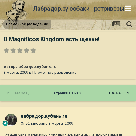
Лабрадор.ру собаки - ретриверы
Племенное разведение
В Мagnificos Kingdom есть щенки!
Автор
лабрадор.кубань.ru
3 марта, 2009
в
Племенное разведение
НАЗАД
Страница 1 из 2
ДАЛЕЕ
лабрадор.кубань.ru
Опубликовано
3 марта, 2009
23 февраля магнифики пополнились черными и шоколадными