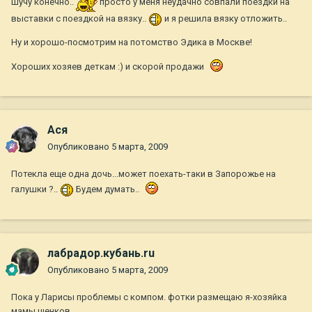
Шучу конечно..
просто у меня неудачно совпали поездки на
выставки с поездкой на вязку..
и я решила вязку отложить..
Ну и хорошо-посмотрим на потомство Эдика в Москве!
Хороших хозяев деткам :) и скорой продажи
Ася
Опубликовано
5 марта, 2009
Потекла еще одна дочь...может поехать-таки в Запорожье на
галушки ?..
Будем думать..
лабрадор.кубань.ru
Опубликовано
5 марта, 2009
Пока у Ларисы проблемы с компом. фотки размещаю я-хозяйка
мамы щенков