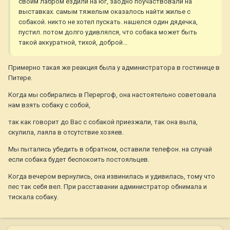
своим лабром ездили на юг, заодно поучаствовали на
выставках. самым тяжелым оказалось найти жилье с
собакой. никто не хотел пускать. нашелся один дядечка,
пустил. потом долго удивлялся, что собака может быть
такой аккуратной, тихой, доброй...
Примерно такая же реакция была у администратора в гостинице в
Питере.
Когда мы собирались в Перергоф, она настоятельно советовала
нам взять собаку с собой,
так как говорит до Вас с собакой приезжали, так она выла,
скулила, лаяла в отсутствие хозяев.
Мы пытались убедить в обратном, оставили телефон. на случай
если собака будет беспокоить постояльцев.
Когда вечером вернулись, она извинилась и удивилась, тому что
пес так себя вел. При расставании администратор обнимала и
тискала собаку.