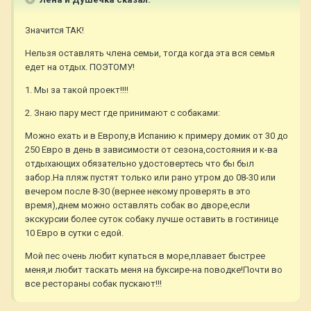
Значится ТАК!
Нельзя оставлять члена семьи, тогда когда эта вся семья
едет на отдых. ПОЭТОМУ!
1. Мы за такой проект!!!!
2. Знаю пару мест где принимают с собаками:
Можно ехать и в Европу,в Испанию к примеру домик от 30 до
250 Евро в день в зависимости от сезона,состояния и к-ва
отдыхающих обязательно удостовертесь что бы был
забор.На пляж пустят только или рано утром до 08-30 или
вечером после 8-30 (вернее некому проверять в это
время),днем можно оставлять собак во дворе,если
экскурсии более суток собаку лучше оставить в гостинице
10 Евро в сутки с едой.
Мой пес очень любит купаться в море,плавает быстрее
меня,и любит таскать меня на буксире-на поводке!Почти во
все рестораны собак пускают!!!