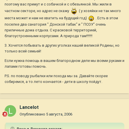
поэтому вас примут и с собачкой и с обезьянкой. Мы жили в
частном секторе, но адрес не скажу
( у хозяйки не так много
места может и нам не хватить на будущий год)
. Есть в этом
поселке два санатория " Донской табак" и " ПСОУ" очень
приличные дома отдыха. С красиовой территорией,
благоустроенными корпусами. А природа там!!!!!!!
3. Хочется побывать в других уголках нашей великой Родины, но
только всей семьей!
Если нужна помощь в вашем благородном деле мы всеми руками и
лапами готовы помочь.
P.S. по поводу рыбалки или похода мы за. Давайте скорее
собиремся, а то лето кончается - дети в школу пойдут.
Lancelot
Опубликовано
5 августа, 2006
Лена и Душечка сказал: