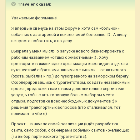
Traveler сказал:
Уважаемые форумчане!
Я впервые свечусь на этом форуме, хотя сам «больной»
собачник с застарелой и неизлечимой болезнью :D . А пишу
не просто поболтать, а по делу.
Вызрела у меня мыслЯ о запуске нового бизнес-проекта с
рабочим названием «отдых с животными» :) . Хочу
претворить в жизнь идею организации всех видов отдыха и
путешествий с братьями нашими меньшими – от активного
(охота, рыбалка и пр.) до пузогревного на заморском берегу.
Скооперировавшись с турагентством, создать независимый
проект, предложив нам с вами дополнительно сервисные
услуги, чтобы снять головную боль с выбором места
отдыха, подготовке всех необходимых документов :) и
решения транспортных вопросов (кто сталкивался, тот
понимает, о чём я).
Проект – в начале своей реализации (идёт разработка
сайта, само собой, с баннерами собачьих сайтов - желающих
:) и выбор партнёрского турагентства).