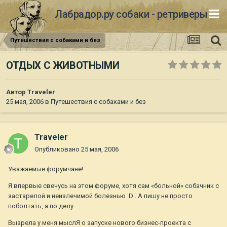
Лабрадор.ру собаки - ретриверы
Путешествия с собаками и без
ОТДЫХ С ЖИВОТНЫМИ
Автор
Traveler
25 мая, 2006
в
Путешествия с собаками и без
Traveler
Опубликовано
25 мая, 2006
Уважаемые форумчане!
Я впервые свечусь на этом форуме, хотя сам «больной» собачник с
застарелой и неизлечимой болезнью :D . А пишу не просто
поболтать, а по делу.
Вызрела у меня мыслЯ о запуске нового бизнес-проекта с