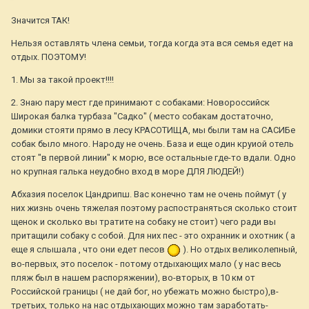
Значится ТАК!
Нельзя оставлять члена семьи, тогда когда эта вся семья едет на
отдых. ПОЭТОМУ!
1. Мы за такой проект!!!!
2. Знаю пару мест где принимают с собаками: Новороссийск
Широкая балка турбаза "Садко" ( место собакам достаточно,
домики стояти прямо в лесу КРАСОТИЩА, мы были там на САСИБе
собак было много. Народу не очень. База и еще один круиой отель
стоят "в первой линии" к морю, все остальные где-то вдали. Одно
но крупная галька неудобно вход в море ДЛЯ ЛЮДЕЙ!)
Абхазия поселок Цандрипш. Вас конечно там не очень поймут ( у
них жизнь очень тяжелая поэтому распостраняться сколько стоит
щенок и сколько вы тратите на собаку не стоит) чего ради вы
притащили собаку с собой. Для них пес - это охранник и охотник ( а
еще я слышала , что они едет песов
). Но отдых великолепный,
во-первых, это поселок - потому отдыхающих мало ( у нас весь
пляж был в нашем распоряжении), во-вторых, в 10 км от
Российской границы ( не дай бог, но убежать можно быстро),в-
третьих, только на нас отдыхающих можно там заработать-