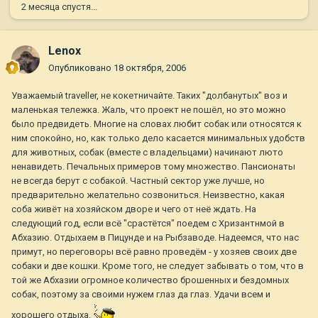
2 месяца спустя...
Lenox
Опубликовано
18 октября, 2006
Уважаемый traveller, не кокетничайте. Таких "долбанутых" воз и
маленькая тележка. Жаль, что проект не пошёл, но это можно
было предвидеть. Многие на словах любит собак или относятся к
ним спокойно, но, как только дело касается минимальных удобств
для животных, собак (вместе с владельцами) начинают люто
ненавидеть. Печальных примеров тому множество. Пансионаты
не всегда берут с собакой. Частный сектор уже лучше, но
предварительно желательно созвониться. Неизвестно, какая
соба живёт на хозяйском дворе и чего от неё ждать. На
следующий год, если всё "срастётся" поедем с Хризантнмой в
Абхазию. Отдыхаем в Пицунде и на Рыбзаводе. Надеемся, что нас
примут, но переговоры всё равно проведём - у хозяев своих две
собаки и две кошки. Кроме того, не следует забывать о том, что в
той же Абхазии огромное количество брошенных и бездомных
собак, поэтому за своими нужем глаз да глаз. Удачи всем и
хорошего отдыха.