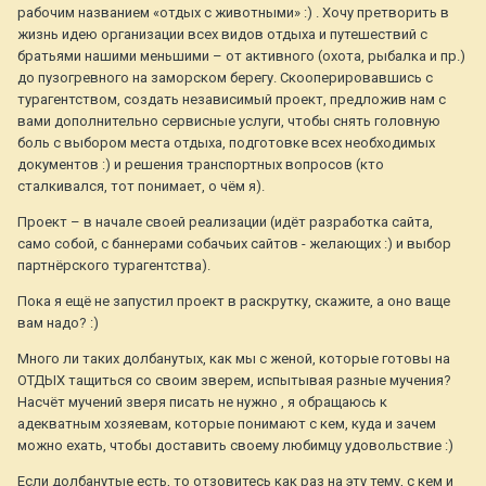
рабочим названием «отдых с животными» :) . Хочу претворить в
жизнь идею организации всех видов отдыха и путешествий с
братьями нашими меньшими – от активного (охота, рыбалка и пр.)
до пузогревного на заморском берегу. Скооперировавшись с
турагентством, создать независимый проект, предложив нам с
вами дополнительно сервисные услуги, чтобы снять головную
боль с выбором места отдыха, подготовке всех необходимых
документов :) и решения транспортных вопросов (кто
сталкивался, тот понимает, о чём я).
Проект – в начале своей реализации (идёт разработка сайта,
само собой, с баннерами собачьих сайтов - желающих :) и выбор
партнёрского турагентства).
Пока я ещё не запустил проект в раскрутку, скажите, а оно ваще
вам надо? :)
Много ли таких долбанутых, как мы с женой, которые готовы на
ОТДЫХ тащиться со своим зверем, испытывая разные мучения?
Насчёт мучений зверя писать не нужно , я обращаюсь к
адекватным хозяевам, которые понимают с кем, куда и зачем
можно ехать, чтобы доставить своему любимцу удовольствие :)
Если долбанутые есть, то отзовитесь как раз на эту тему, с кем и