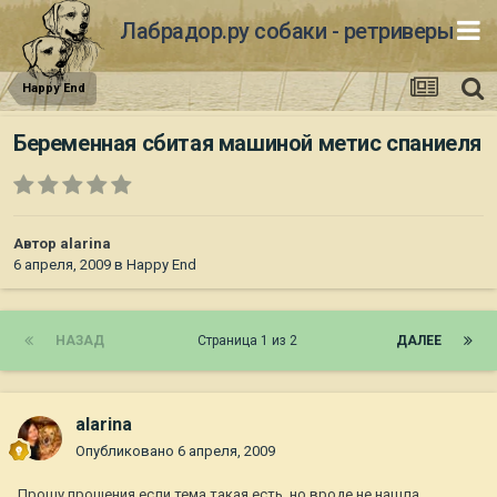
Лабрадор.ру собаки - ретриверы
Happy End
Беременная сбитая машиной метис спаниеля
Автор
alarina
6 апреля, 2009
в
Happy End
НАЗАД
Страница 1 из 2
ДАЛЕЕ
alarina
Опубликовано
6 апреля, 2009
Прошу прощения если тема такая есть, но вроде не нашла...