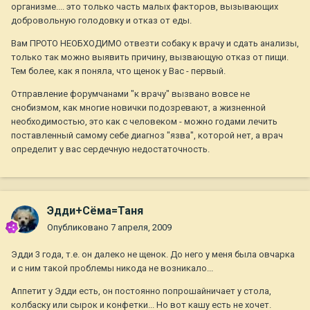
организме.... это только часть малых факторов, вызывающих
добровольную голодовку и отказ от еды.
Вам ПРОТО НЕОБХОДИМО отвезти собаку к врачу и сдать анализы,
только так можно выявить причину, вызвающую отказ от пищи.
Тем более, как я поняла, что щенок у Вас - первый.
Отправление форумчанами "к врачу" вызвано вовсе не
снобизмом, как многие новички подозревают, а жизненной
необходимостью, это как с человеком - можно годами лечить
поставленный самому себе диагноз "язва", которой нет, а врач
определит у вас сердечную недостаточность.
Эдди+Сёма=Таня
Опубликовано
7 апреля, 2009
Эдди 3 года, т.е. он далеко не щенок. До него у меня была овчарка
и с ним такой проблемы никода не возникало...
Аппетит у Эдди есть, он постоянно попрошайничает у стола,
колбаску или сырок и конфетки... Но вот кашу есть не хочет.