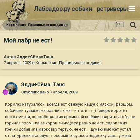
Лабрадор.ру собаки - ретриверы
Кормление. Правильная кондиция
Мой лабр не ест!
Автор
Эдди+Сёма=Таня
7 апреля, 2009
в
Кормление. Правильная кондиция
Эдди+Сёма=Таня
Опубликовано
7 апреля, 2009
Кормлю натуралкой, всегда ест свежую кашу( с мяской, фаршом,
собачеми тушанками различными....и т.д. и т.п.) Теперь воротит
нос от миски, попробовала из промытой пшёнки сварить(чтобы не
горчила промыла её хорошенько)всё равно не ест, сварила из
гречки добавила марковку тёртую, не ест.... думаю иможет устал
от натуралки и следует покормить сушкой недельку-две... у меня