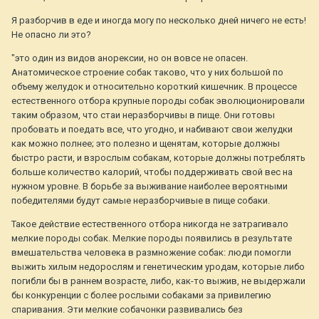
Я разборчив в еде и иногда могу по несколько дней ничего не есть!
Не опасно ли это?
"это один из видов анорексии, но он вовсе не опасен.
Анатомическое строение собак таково, что у них большой по
объему желудок и относительно короткий кишечник. В процессе
естественного отбора крупные породы собак эволюционировали
таким образом, что стаи неразборчивы в пище. Они готовы
пробовать и поедать все, что угодно, и набивают свои желудки
как можно полнее; это полезно и щенятам, которые должны
быстро расти, и взрослым собакам, которые должны потреблять
больше количество калорий, чтобы поддерживать свой вес на
нужном уровне. В борьбе за выживание наиболее вероятными
победителями будут самые неразборчивые в пище собаки.
Такое действие естественного отбора никогда не затрагивало
мелкие породы собак. Мелкие породы появились в результате
вмешательства человека в размножение собак: люди помогли
выжить хилым недорослям и генетическим уродам, которые либо
погибли бы в раннем возрасте, либо, как-то выжив, не выдержали
бы конкуренции с более рослыми собаками за привилегию
спаривания. Эти мелкие собачонки развивались без