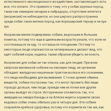
естественного эволюционного воздействия, заставляющего есть
все, что попало. Это привело к тому, что у собак крупных пород,
таких как немецкие овчарки и лабрадоры, отсутствия аппетита
(анорексия) не наблюдается, но она широко распространена
среди собак таких мелких пород, как йоркширский терьер и чи-хуа-
хуа.
Анорексии менее подвержены собаки, выросшие в больших
пометах, потому что еще в щенячьем возрасте узнали, что если не
состязаешься за еду, то остаешься голодными. Потому-то
некоторые люди опускаются на четвереньки и делают вид, что
едят собачий корм, надеясь таким образом убедить ее поесть.
Анорексия для собак не так опасна, как для людей. При всех
запросах маленькой собачки на лакомую пищу, ее организм
обладает желудочно-кишечным трактом волка и его сознанием,
что пища необходима для выживания. С точки зрения обмена
веществ, собаки построены так, что могут прожить без пищи
гораздо дольше, чем люди, прежде чем их почки или другие
органы выйдут из строя. Исторически сложилось так, что
живущие на севере Канады и на Аляске инуиты кормили своих
ездовых собак очень обильно раз в четыре дня. Эти собаки
сохраняли крепкое здоровье, потому что кормили их так же, как