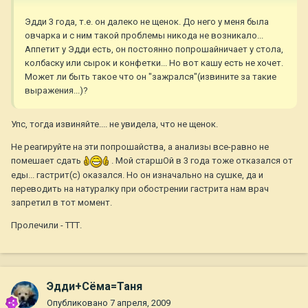
Эдди 3 года, т.е. он далеко не щенок. До него у меня была
овчарка и с ним такой проблемы никода не возникало...
Аппетит у Эдди есть, он постоянно попрошайничает у стола,
колбаску или сырок и конфетки... Но вот кашу есть не хочет.
Может ли быть такое что он "зажрался"(извините за такие
выражения...)?
Упс, тогда извиняйте.... не увидела, что не щенок.
Не реагируйте на эти попрошайства, а анализы все-равно не
помешает сдать
. Мой старшОй в 3 года тоже отказался от
еды... гастрит(с) оказался. Но он изначально на сушке, да и
переводить на натуралку при обострении гастрита нам врач
запретил в тот момент.
Пролечили - ТТТ.
Эдди+Сёма=Таня
Опубликовано
7 апреля, 2009