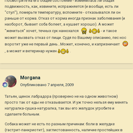
Посмотрите на его общее состояние - изменилась ли общая
подвижность, как, извините, испражняется (и вообще, есть ли
"стул"), померьте температуру, вспомните - отказывался ли он
раньше от корма. Отказ от корма иногда признак заболевания (и
наоборот, бывает соба болеет, а кушает хорошо). А может
"жениться" хочет, течных сук нанюхался
- и такое
может вызвать отказ от пищи. Судя по Вашему описанию, пес нос
воротит уже не первый день...Может, конечно, и капризничает
, а может и ветеринар нужен
.
Morgana
Опубликовано
7 апреля, 2009
Татьян, щенок лабрадора (проверено не на одном животном)
просто так от еды не отказывается. И уж точно нельзя ему менять
натуралка-сушка-натуралка, так вы его желудок угробите и
сделаете больным.
Собака может не есть по разным причинам: боли в желудке
(гастрит-панкриотит), заглистованность, наличие простейших в