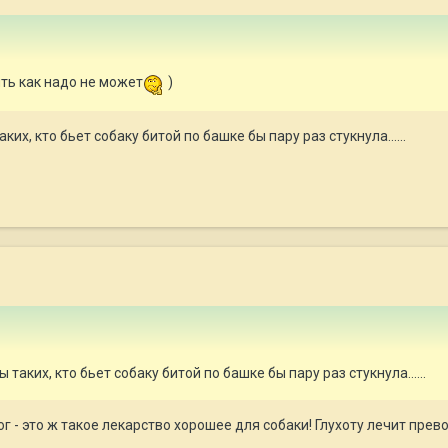
ить как надо не может
)
ких, кто бьет собаку битой по башке бы пару раз стукнула......
 таких, кто бьет собаку битой по башке бы пару раз стукнула......
г - это ж такое лекарство хорошее для собаки! Глухоту лечит пре