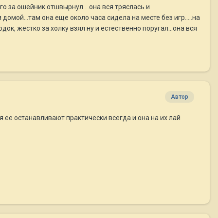
го за ошейник отшвырнул....она вся тряслась и
домой...там она еще около часа сидела на месте без игр.....на
ок, жестко за холку взял ну и естественно поругал...она вся
Автор
 ее останавливают практически всегда и она на их лай