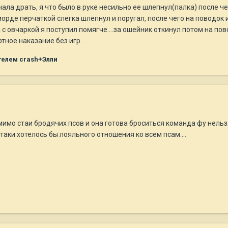
ала драть, я что было в руке несильно ее шлепнул(палка) после че
морде перчаткой слегка шлепнул и поругал, после чего на поводок и 
овчаркой я поступил помягче....за ошейник откинул потом на повод
тное наказание без игр...
елем crash+Элли
мо стаи бродячих псов и она готова броситься команда фу нельзя
 таки хотелось бы лояльного отношения ко всем псам....