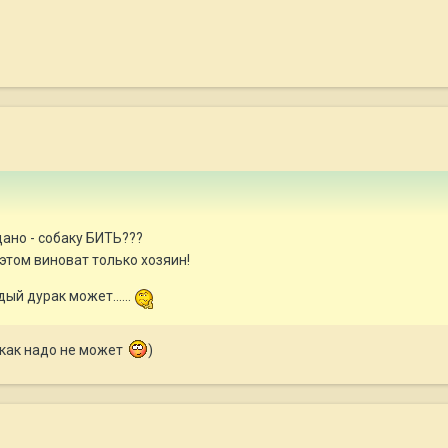
видано - собаку БИТЬ???
 этом виноват только хозяин!
ый дурак может......
 как надо не может
)