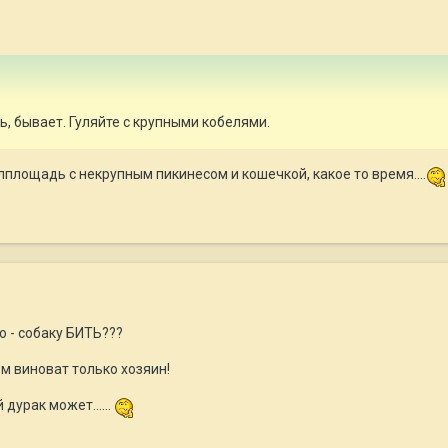
, бывает. Гуляйте с крупными кобелями.
площадь с некрупным пикинесом и кошечкой, какое то время....
ано - собаку БИТЬ???
ом виноват только хозяин!
дурак может......