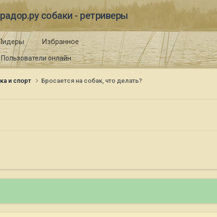
радор.ру собаки - ретриверы
Лидеры
Избранное
Пользователи онлайн
ка и спорт
Бросается на собак, что делать?