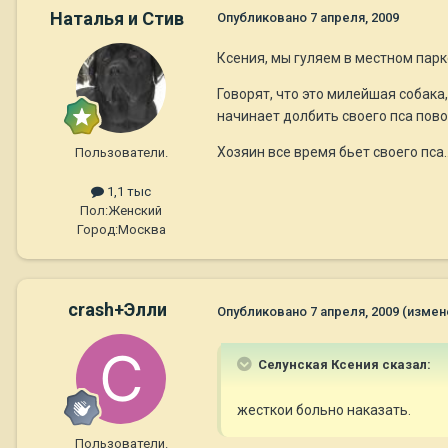
Наталья и Стив
Опубликовано
7 апреля, 2009
Ксения, мы гуляем в местном парк
Говорят, что это милейшая собака,
начинает долбить своего пса пов
Хозяин все время бьет своего пса...
Пользователи.
1,1 тыс
Пол:
Женский
Город:
Москва
crash+Элли
Опубликовано
7 апреля, 2009
(измен
Селунская Ксения сказал:
жесткои больно наказать.
Пользователи.