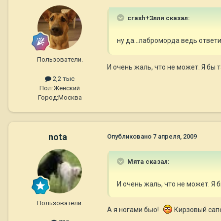
crash+Элли сказал:
ну да...лаброморда ведь ответ
Пользователи.
И очень жаль, что не может. Я бы та
2,2 тыс
Пол:
Женский
Город:
Москва
nota
Опубликовано
7 апреля, 2009
Мята сказал:
И очень жаль, что не может. Я бы
Пользователи.
А я ногами бью!
Кирзовый сапо