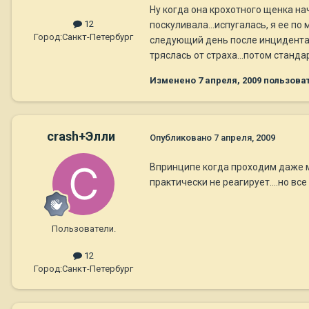
Ну когда она крохотного щенка нач
12
поскуливала...испугалась, я ее по 
Город:
Санкт-Петербург
следующий день после инцидента с 
тряслась от страха...потом стандар
Изменено
7 апреля, 2009
пользоват
crash+Элли
Опубликовано
7 апреля, 2009
Впринципе когда проходим даже ми
практически не реагирует....но все
Пользователи.
12
Город:
Санкт-Петербург