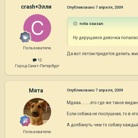
crash+Элли
Опубликовано
7 апреля, 2009
nota сказал:
Ну дерущаяся девочка попалась
Пользователи.
Да вот летом придется делить жил
12
Город:
Санкт-Петербург
Мята
Опубликовано
7 апреля, 2009
Мдааа..........это где же такое вид
Если собака не послушная, то в эт
А долбануть чем то собаку каждый 
Пользователи.