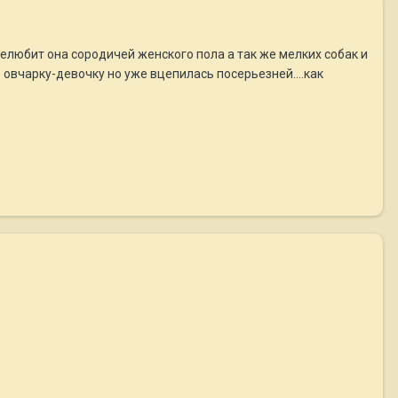
нелюбит она сородичей женского пола а так же мелких собак и
овчарку-девочку но уже вцепилась посерьезней....как