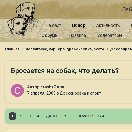
Лаб
На сайт
Обзор
Активность
Форумы
Правила
Модераторы
Главная
Воспитание, карьера, дрессировка, охота
Дрессиров
Бросается на собак, что делать?
Автор
crash+Элли
7 апреля, 2009
в
Дрессировка и спорт
1
2
3
4
ДАЛЕЕ
Страница 1 из 4