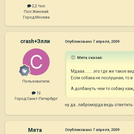
2,2 тыс
Пол:
Женский
Город:
Москва
crash+Элли
Опубликовано
7 апреля, 2009
Мята сказал:
Мдааа..........это где же такое 
Если собака не послушная, то в
Пользователи.
А долбануть чем то собаку кажд
12
Город:
Санкт-Петербург
ну да...лаброморда ведь ответить
Мята
Опубликовано
7 апреля, 2009