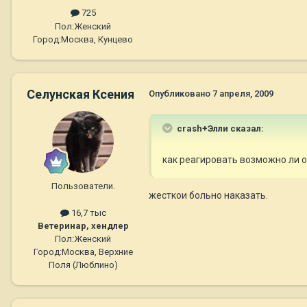
725
Пол:
Женский
Город:
Москва, Кунцево
Селунская Ксения
Опубликовано
7 апреля, 2009
crash+Элли сказал:
как реагировать возможно ли от
Пользователи.
жесткои больно наказать.
16,7 тыс
Ветеринар, хендлер
Пол:
Женский
Город:
Москва, Верхние
Поля (Люблино)