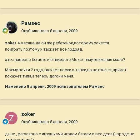
Рамзес
Опубликовано
8 апреля, 2009
zoker
,4 месяца-да он же ребетенок,которому хочется
поиграть,поэтому и таскает все подряд,
а вы наверно бегаете и отнимаете.Может ему внимания мало?
Моему почти 2 года,таскает носки и тапки,но не грызет,придет-
покажет,типа,а теперь догони меня.
Изменено
8 апреля, 2009
пользователем Рамзес
zoker
Опубликовано
8 апреля, 2009
да не , регулярно с игрушками играем бегаем и все дела)) вроде не