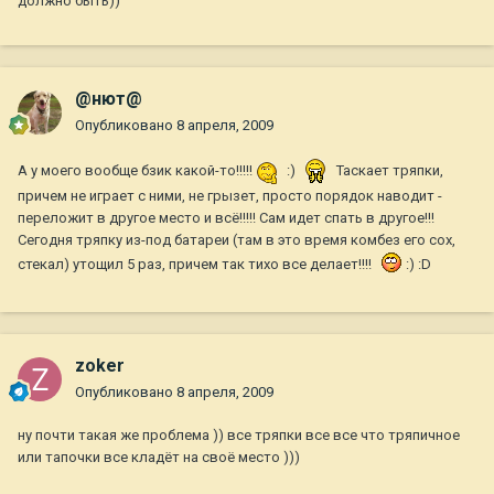
должно быть))
@нют@
Опубликовано
8 апреля, 2009
А у моего вообще бзик какой-то!!!!!
:)
Таскает тряпки,
причем не играет с ними, не грызет, просто порядок наводит -
переложит в другое место и всё!!!!! Сам идет спать в другое!!!
Сегодня тряпку из-под батареи (там в это время комбез его сох,
стекал) утощил 5 раз, причем так тихо все делает!!!!
:) :D
zoker
Опубликовано
8 апреля, 2009
ну почти такая же проблема )) все тряпки все все что тряпичное
или тапочки все кладёт на своё место )))