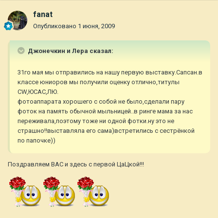
fanat
Опубликовано
1 июня, 2009
Джонечкин и Лера сказал:
31го мая мы отправились на нашу первую выставку.Сапсан.в
классе юниоров мы получили оценку отлично,титулы
CW,ЮСАС,ЛЮ.
фотоаппарата хорошего с собой не было,сделали пару
фоток на память обычной мыльницей..в ринге мама за нас
переживала,поэтому тоже ни одной фотки.ну это не
страшно!!выставляла его сама)встретились с сестрёнкой
по папочке))
Поздравляем ВАС и здесь с первой ЦаЦкой!!!