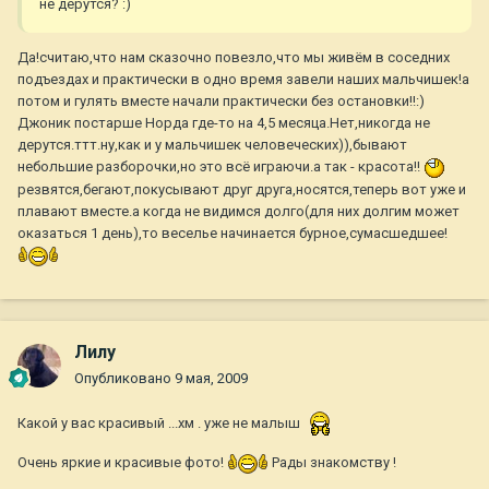
не дерутся? :)
Да!считаю,что нам сказочно повезло,что мы живём в соседних
подъездах и практически в одно время завели наших мальчишек!а
потом и гулять вместе начали практически без остановки!!:)
Джоник постарше Норда где-то на 4,5 месяца.Нет,никогда не
дерутся.ттт.ну,как и у мальчишек человеческих)),бывают
небольшие разборочки,но это всё играючи.а так - красота!!
резвятся,бегают,покусывают друг друга,носятся,теперь вот уже и
плавают вместе.а когда не видимся долго(для них долгим может
оказаться 1 день),то веселье начинается бурное,сумасшедшее!
Лилу
Опубликовано
9 мая, 2009
Какой у вас красивый ...хм . уже не малыш
Очень яркие и красивые фото!
Рады знакомству !