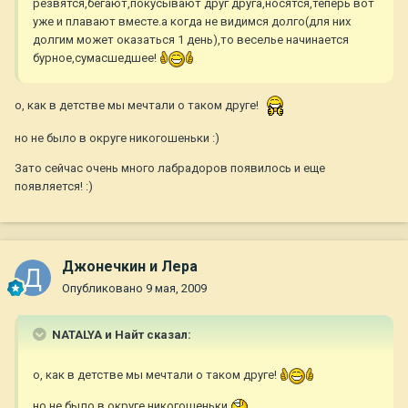
резвятся,бегают,покусывают друг друга,носятся,теперь вот
уже и плавают вместе.а когда не видимся долго(для них
долгим может оказаться 1 день),то веселье начинается
бурное,сумасшедшее!
о, как в детстве мы мечтали о таком друге!
но не было в округе никогошеньки :)
Зато сейчас очень много лабрадоров появилось и еще
появляется! :)
Джонечкин и Лера
Опубликовано
9 мая, 2009
NATALYA и Найт сказал:
о, как в детстве мы мечтали о таком друге!
но не было в округе никогошеньки