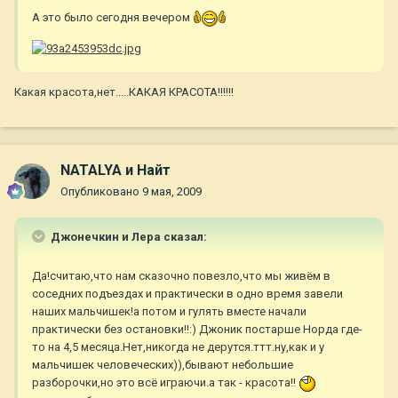
А это было сегодня вечером
Какая красота,нет.....КАКАЯ КРАСОТА!!!!!!
NATALYA и Найт
Опубликовано
9 мая, 2009
Джонечкин и Лера сказал:
Да!считаю,что нам сказочно повезло,что мы живём в
соседних подъездах и практически в одно время завели
наших мальчишек!а потом и гулять вместе начали
практически без остановки!!:) Джоник постарше Норда где-
то на 4,5 месяца.Нет,никогда не дерутся.ттт.ну,как и у
мальчишек человеческих)),бывают небольшие
разборочки,но это всё играючи.а так - красота!!