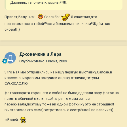
Джонник, ты очень классный!!!!!!
Привет,Балушка!!
Спасибо!!
Я счастлив,что
познакомился с тобой!Расти большим и сильным!!Ждём вас
снова!! :)
Джонечкин и Лера
Опубликовано
1 июня, 2009
31го мая мы отправились на нашу первую выставку.Сапсан.в
классе юниоров мы получили оценку отлично,титулы
CW,ЮСАС,ЛЮ.
фотоаппарата хорошего с собой не было,сделали пару фоток на
память обычной мыльницей..в ринге мама за нас
переживала,поэтому тоже ни одной фотки.ну это не страшно!!
выставляла его сама)встретились с сестрёнкой по папочке))
с Боней