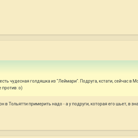
сть чудесная голдяшка из "Леймари". Подруга, кстати, сейчас в Мос
 против :о)
н в Тольятти примерить надо - а у подруги, которая его шьет, в зн