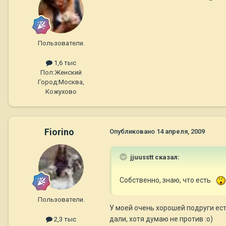
Пользователи.
1,6 тыс
Пол:
Женский
Город:
Москва,
Кожухово
Fiorino
Опубликовано
14 апреля, 2009
jjuusstt сказал:
Собственно, знаю, что есть
Пользователи.
У моей очень хорошей подруги есть
дали, хотя думаю не против :о)
2,3 тыс