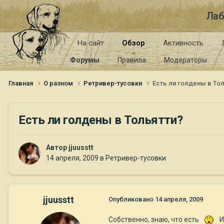
Лаб
На сайт
Обзор
Активность
Форумы
Правила
Модераторы
Главная
О разном
Ретривер-тусовки
Есть ли голдены в То
Есть ли голдены в Тольятти?
Автор
jjuusstt
14 апреля, 2009
в
Ретривер-тусовки
jjuusstt
Опубликовано
14 апреля, 2009
Собственно, знаю, что есть
И