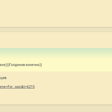
вое)))Голденов конечно))
нцев
name=For...opic&t=6215