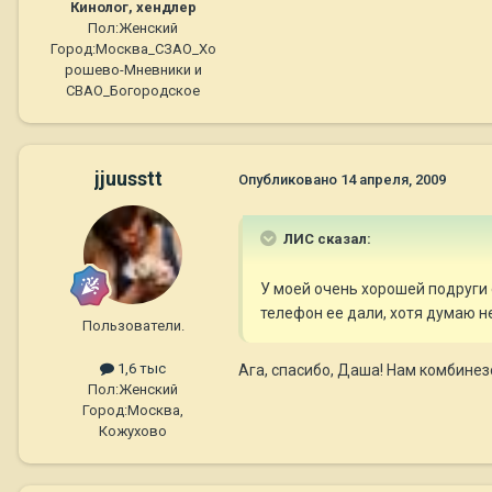
Кинолог, хендлер
Пол:
Женский
Город:
Москва_СЗАО_Хо
рошево-Мневники и
СВАО_Богородское
jjuusstt
Опубликовано
14 апреля, 2009
ЛИС сказал:
У моей очень хорошей подруги е
телефон ее дали, хотя думаю не
Пользователи.
1,6 тыс
Ага, спасибо, Даша! Нам комбинезо
Пол:
Женский
Город:
Москва,
Кожухово