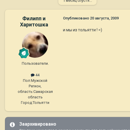
1 месяц спустя...
Филипп и
Опубликовано
20 августа, 2009
Харитошка
и мы из тольятти ! =)
Пользователи.
44
Пол:
Мужской
Регион,
область:
Самарская
область
Город:
Тольятти
Заархивировано