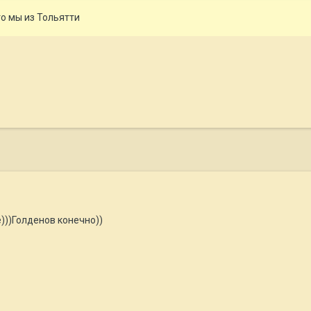
о мы из Тольятти
е)))Голденов конечно))