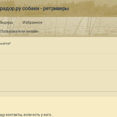
радор.ру собаки - ретриверы
Лидеры
Избранное
Пользователи онлайн
льятти?
щу контакты, если есть у кого...