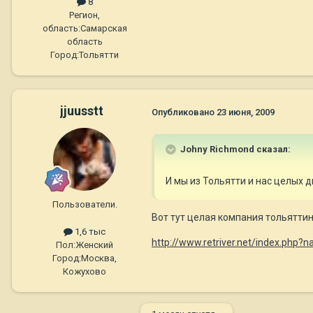
8
Регион,
область:
Самарская
область
Город:
Тольятти
jjuusstt
Опубликовано
23 июня, 2009
Johny Richmond сказал:
И мы из Тольятти и нас целых д
Пользователи.
Вот тут целая компания тольятти
1,6 тыс
http://www.retriver.net/index.php?
Пол:
Женский
Город:
Москва,
Кожухово