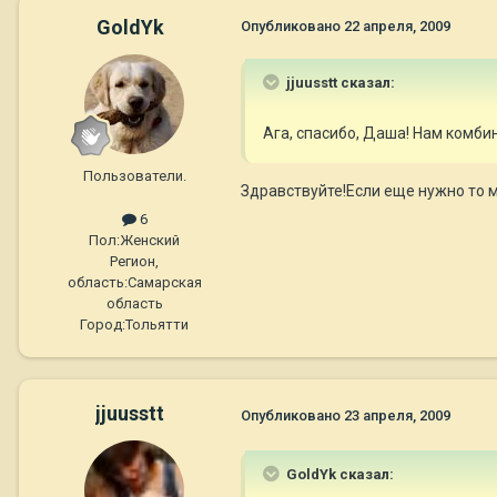
GoldYk
Опубликовано
22 апреля, 2009
jjuusstt сказал:
Ага, спасибо, Даша! Нам комбин
Пользователи.
Здравствуйте!Если еще нужно то 
6
Пол:
Женский
Регион,
область:
Самарская
область
Город:
Тольятти
jjuusstt
Опубликовано
23 апреля, 2009
GoldYk сказал: