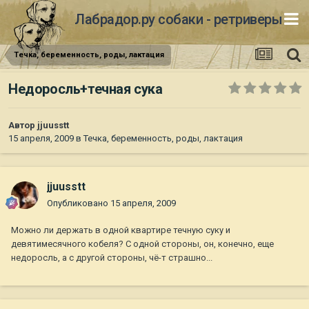
Лабрадор.ру собаки - ретриверы
Течка, беременность, роды, лактация
Недоросль+течная сука
Автор
jjuusstt
15 апреля, 2009
в
Течка, беременность, роды, лактация
jjuusstt
Опубликовано
15 апреля, 2009
Можно ли держать в одной квартире течную суку и
девятимесячного кобеля? С одной стороны, он, конечно, еще
недоросль, а с другой стороны, чё-т страшно...