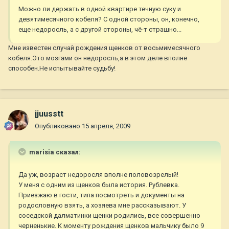
Можно ли держать в одной квартире течную суку и
девятимесячного кобеля? С одной стороны, он, конечно,
еще недоросль, а с другой стороны, чё-т страшно...
Мне известен случай рождения щенков от восьмимесячного
кобеля.Это мозгами он недоросль,а в этом деле вполне
способен.Не испытывайте судьбу!
jjuusstt
Опубликовано
15 апреля, 2009
marisia сказал:
Да уж, возраст недоросля вполне половозрелый!
У меня с одним из щенков была история. Рублевка.
Приезжаю в гости, типа посмотреть и документы на
родословную взять, а хозяева мне рассказывают. У
соседской далматинки щенки родились, все совершенно
черненькие. К моменту рождения щенков мальчику было 9