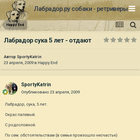
Лабрадор.ру собаки - ретриверы
Happy End
Лабрадор сука 5 лет - отдают
Автор
SportyKatrin
23 апреля, 2009
в
Happy End
SportyKatrin
Опубликовано
23 апреля, 2009
Лабрадор, сука, 5 лет.
Окрас палевый.
С родословной.
По сем. обстоятельствам (в семье произошло несчастье)