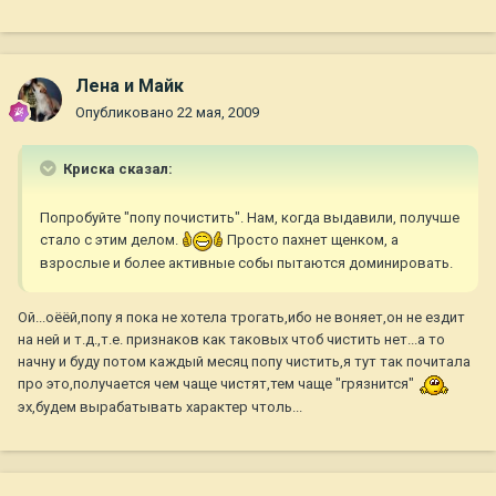
Лена и Майк
Опубликовано
22 мая, 2009
Криска сказал:
Попробуйте "попу почистить". Нам, когда выдавили, получше
стало с этим делом.
Просто пахнет щенком, а
взрослые и более активные собы пытаются доминировать.
Ой...оёёй,попу я пока не хотела трогать,ибо не воняет,он не ездит
на ней и т.д.,т.е. признаков как таковых чтоб чистить нет...а то
начну и буду потом каждый месяц попу чистить,я тут так почитала
про это,получается чем чаще чистят,тем чаще "грязнится"
эх,будем вырабатывать характер чтоль...