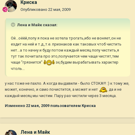
Криска
Опубликовано
22 мая, 2009
Лена и Майк сказал:
Ой...оёёй,попу я пока не хотела трогать,ибо не воняет,он не
ездит на ней и т.д.,т.е. признаков как таковых чтоб чистить
нет...а то начну и буду потом каждый месяц попу чистить,я
тут так почитала про это,получается чем чаще чистят,тем
чаще "грязнится"
эх,будем вырабатывать характер
чтоль...
у нас тоже не пахло. А когда выдавили - было СТОКА!!! :) к тому же,
может, конечно, и само почистится, а может и нет
да и не
каждый месяц мы чистим. Пару раз чистили через 3 месяца.
Изменено
22 мая, 2009
пользователем Криска
Лена и Майк