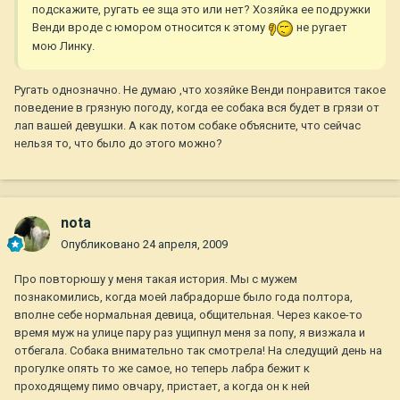
подскажите, ругать ее зща это или нет? Хозяйка ее подружки
Венди вроде с юмором относится к этому
не ругает
мою Линку.
Ругать однозначно. Не думаю ,что хозяйке Венди понравится такое
поведение в грязную погоду, когда ее собака вся будет в грязи от
лап вашей девушки. А как потом собаке объясните, что сейчас
нельзя то, что было до этого можно?
nota
Опубликовано
24 апреля, 2009
Про повторюшу у меня такая история. Мы с мужем
познакомились, когда моей лабрадорше было года полтора,
вполне себе нормальная девица, общительная. Через какое-то
время муж на улице пару раз ущипнул меня за попу, я визжала и
отбегала. Собака внимательно так смотрела! На следущий день на
прогулке опять то же самое, но теперь лабра бежит к
проходящему пимо овчару, пристает, а когда он к ней