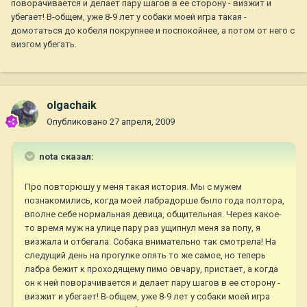
поворачивается и делает пару шагов в ее сторону - визжит и
убегает! В-общем, уже 8-9 лет у собаки моей игра такая -
домотаться до кобеля покрупнее и поспокойнее, а потом от него с
визгом убегать.
olgachaik
Опубликовано
27 апреля, 2009
nota сказал:
Про повторюшу у меня такая история. Мы с мужем
познакомились, когда моей лабрадорше было года полтора,
вполне себе нормальная девица, общительная. Через какое-
то время муж на улице пару раз ущипнул меня за попу, я
визжала и отбегала. Собака внимательно так смотрела! На
следущий день на прогулке опять то же самое, но теперь
лабра бежит к проходящему пимо овчару, пристает, а когда
он к ней поворачивается и делает пару шагов в ее сторону -
визжит и убегает! В-общем, уже 8-9 лет у собаки моей игра