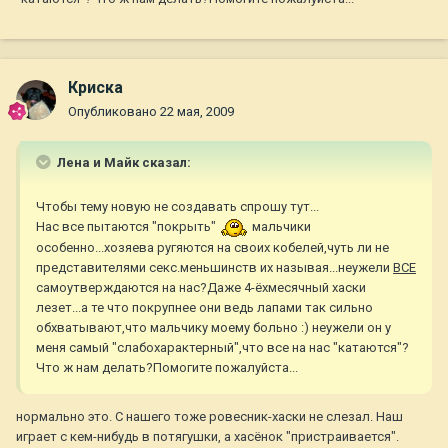
Криска
Опубликовано
22 мая, 2009
Лена и Майк сказал:
Чтобы тему новую не создавать спрошу тут...
Нас все пытаются "покрыть"
мальчики
особенно...хозяева ругяются на своих кобелей,чуть ли не
представителями секс.меньшинств их называя...неужели
ВСЕ
самоутверждаются на нас?Даже 4-ёхмесячный хаски
лезет...а те что покрупнее они ведь лапами так сильно
обхватывают,что мальчику моему больно :) неужели он у
меня самый "слабохарактерный",что все на нас "катаются"?
Что ж нам делать?Помогите пожалуйста...
нормально это. С нашего тоже ровесник-хаски не слезал. Наш
играет с кем-нибудь в потягушки, а хасёнок "пристраивается".