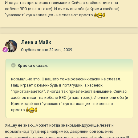
Иногда так привлекают внимание. Сейчас хасёнок висит на
кобеле-ВЕО (и наш тоже). И очень они оба (и Крис и хасёнок)
"уважают" сук кавказцев - не слезают просто
Лена и Майк
Опубликовано
22 мая, 2009
Криска сказал:
нормально это. С нашего тоже ровесник-хаски не слезал.
Наш играет с кем-нибудь в потягушки, а хасёнок
"пристраивается". Иногда так привлекают внимание. Сейчас
хасёнок висит на кобеле-ВЕО (и наш тоже). И очень они оба (и
Крис и хасёнок) "уважают" сук кавказцев - не слезают
просто
Хм...ну не знаю...может когда знакомый-дружище лезет и
нормально,а тут,вчера например, дворянин совершенно
незнакомый подошел понюхаться и....пожалуйста!он уже на нас!!!