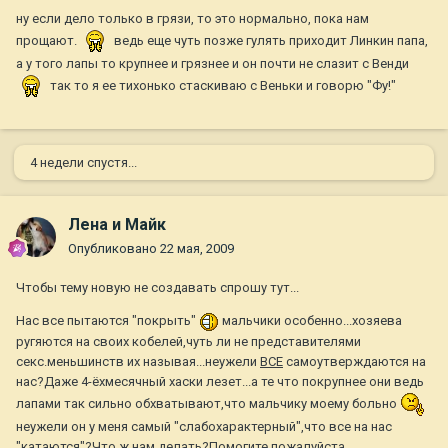
ну если дело только в грязи, то это нормально, пока нам
прощают.
ведь еще чуть позже гулять приходит Линкин папа,
а у того лапы то крупнее и грязнее и он почти не слазит с Венди
так то я ее тихонько стаскиваю с Веньки и говорю "Фу!"
4 недели спустя...
Лена и Майк
Опубликовано
22 мая, 2009
Чтобы тему новую не создавать спрошу тут...
Нас все пытаются "покрыть"
мальчики особенно...хозяева
ругяются на своих кобелей,чуть ли не представителями
секс.меньшинств их называя...неужели
ВСЕ
самоутверждаются на
нас?Даже 4-ёхмесячный хаски лезет...а те что покрупнее они ведь
лапами так сильно обхватывают,что мальчику моему больно
неужели он у меня самый "слабохарактерный",что все на нас
"катаются"?Что ж нам делать?Помогите пожалуйста...