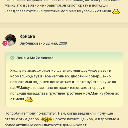
Майку это все явно не нравится,он хвост сразу в попу,уши
назад,глаза грустные грустные мол,Мам ну убери их от меня
Криска
Опубликовано
22 мая, 2009
Лена и Майк сказал:
Хм...ну не знаю...может когда знакомый-дружище лезет и
нормально,а тут,вчера например, дворянин совершенно
незнакомый подошел понюхаться и....пожалуйста!он уже на
нас!!!Майку это все явно не нравится,он хвост сразу в
попу,уши назад,глаза грустные грустные мол,Мам ну убери их
от меня
Попробуйте "попу почистить". Нам, когда выдавили, получше
стало с этим делом.
Просто пахнет щенком, а взрослые и
более активные собы пытаются доминировать.