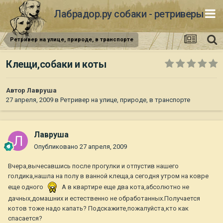
Лабрадор.ру собаки - ретриверы
Ретривер на улице, природе, в транспорте
Клещи,собаки и коты
Автор
Лавруша
27 апреля, 2009
в
Ретривер на улице, природе, в транспорте
Лавруша
Опубликовано
27 апреля, 2009
Вчера,вычесавшись после прогулки и отпустив нашего
голдика,нашла на полу в ванной клеща,а сегодня утром на ковре
еще одного
А в квартире еще два кота,абсолютно не
дачных,домашних и естественно не обработанных.Получается
котов тоже надо капать? Подскажите,пожалуйста,кто как
спасается?