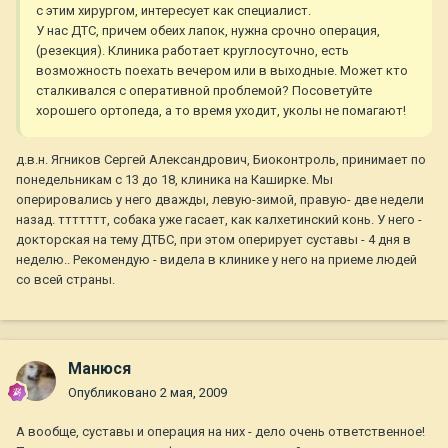
с этим хирургом, интересует как специалист.
У нас ДТС, причем обеих лапок, нужна срочно операция,
(резекция). Клиника работает круглосуточно, есть
возможность поехать вечером или в выходные. Может кто
сталкивался с оперативной проблемой? Посоветуйте
хорошего ортопеда, а то время уходит, уколы не помагают!
д.в.н. Ягников Сергей Александрович, Биоконтроль, принимает по
понедельникам с 13 до 18, клиника на Каширке. Мы
оперировались у него дважды, левую-зимой, правую- две недели
назад. ттттттт, собака уже гасает, как калхетинский конь. У него -
докторская на тему ДТБС, при этом оперирует суставы - 4 дня в
неделю.. Рекомендую - видела в клинике у него на приеме людей
со всей страны.
Манюся
Опубликовано
2 мая, 2009
А вообще, суставы и операция на них - дело очень ответственное!