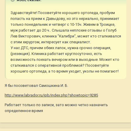
Здравствуйте! Посоветуйте хорошего ортопеда, пробуем
попасть на прием к Давыдову, но это нериально, принимает
только понедельник и четверг с 10-15ч. Живем в Троицке,
муж работает до 20 ч.. Слышала неплохие отзывы о Голуб
Лев Викторович, клиника "Калибри", может кто сталкивался
с этим хирургом, интересует как специалист.
У нас ДТС, причем обеих лапок, нужна срочно операция,
(резекция). Клиника работает круглосуточно, есть
возможность поехать вечером или в выходные. Может кто
сталкивался с оперативной проблемой? Посоветуйте
хорошего ортопеда, а то время уходит, уколы не помагают!
Я бы посоветовал Самошкина И. Б.
http://www.labrador.ru/ipb/index.php?showtopic=9285
Работает только по записи, зато можно четко назначить
определенное время