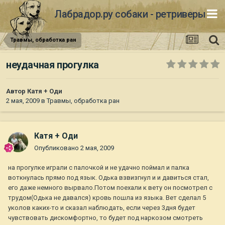
Лабрадор.ру собаки - ретриверы
Травмы, обработка ран
неудачная прогулка
Автор
Катя + Оди
2 мая, 2009
в
Травмы, обработка ран
Катя + Оди
Опубликовано
2 мая, 2009
на прогулке играли с палочкой и не удачно поймал и палка
воткнулась прямо под язык. Одька взвизгнул и и давиться стал,
его даже немного вырвало.Потом поехали к вету он посмотрел с
трудом(Одька не давался) кровь пошла из языка. Вет сделал 5
уколов каких-то и сказал наблюдать, если через 3дня будет
чувствовать дискомфортно, то будет под наркозом смотреть