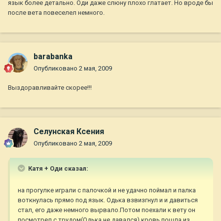
язык более детально. Оди даже слюну плохо глатает. Но вроде бы
после вета повеселел немного.
barabanka
Опубликовано
2 мая, 2009
Выздоравливайте скорее!!!
Селунская Ксения
Опубликовано
2 мая, 2009
Катя + Оди сказал:
на прогулке играли с палочкой и не удачно поймал и палка
воткнулась прямо под язык. Одька взвизгнул и и давиться
стал, его даже немного вырвало.Потом поехали к вету он
посмотрел с трудом(Одька не давался) кровь пошла из