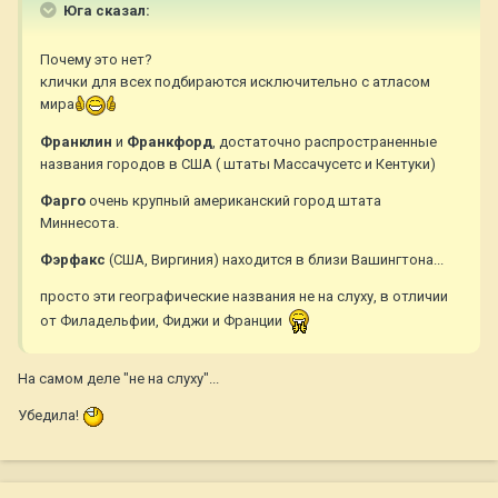
Юга сказал:
Почему это нет?
клички для всех подбираются исключительно с атласом
мира
Франклин
и
Франкфорд
, достаточно распространенные
названия городов в США ( штаты Массачусетс и Кентуки)
Фарго
очень крупный американский город штата
Миннесота.
Фэрфакс
(США, Виргиния) находится в близи Вашингтона...
просто эти географические названия не на слуху, в отличии
от Филадельфии, Фиджи и Франции
На самом деле "не на слуху"...
Убедила!