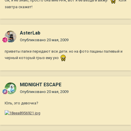
Ой, я не знаю, просто она мне НРА, вот я ее везде и вижу!
Юля
завтра скажет!
AsterLab
Опубликовано
20 мая, 2009
приветы папке передают все дети. но на фото пацаны палевый и
черный который грыз ему ухо
MIDNIGHT ESCAPE
Опубликовано
20 мая, 2009
Юль, это девочка?