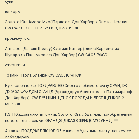
суки
юниоры:
Золото Юга Аморе Мио( Парис оф Дон Харбор х Элегия Нежная)-
CW CAC ЛЮ ЛПП БИГ-2 ПОЗДРАВЛЯЮ!!!
промежуток:
Аштарет Дансин Шедоу( Кастиан Баттерфляй с Карчевских
Шуваров х Пальмира оф Дон Харбор) CW CAC ЧРФСС
открытый
Трамин Паола Бланка- CW CAC ЛС ЧРКФ
Ну и конечно же ПОЗДРАВЛЯЮ Своего любимого сыну ОРАНДЖ
ДЖАЗЗ ФРИДОМ'С УИНД (Аркандорус Аристотель х Пальмира оф
Дон Харбор)- CW ЛУЧШИЙ ЩЕНОК ПОРОДЫ И БЕСТ ЩЕНКОВ-2
МЕСТО!!!!
Р.S. ПОздравляю питомник Золото Юга с Удачным приобретением
нового члена семьи- ОРАНДЖ ДЖАЗЗ ФРИДОМ'С УИНД !!!!!!
А также ПОЗДРАВЛЯЮ ЮЛЮ Чепниян с Удачным выступлением ее
лабрадоров!!!!