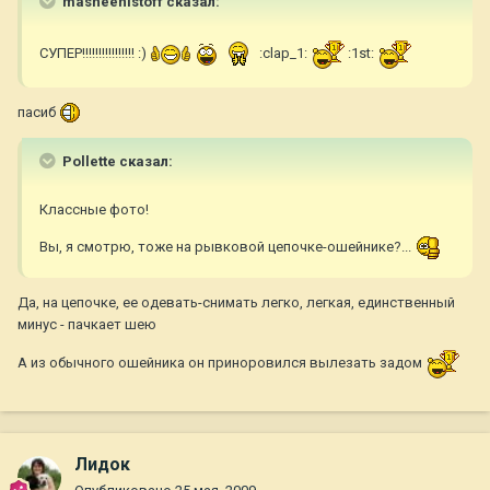
masheenistoff сказал:
СУПЕР!!!!!!!!!!!!!!!! :)
:clap_1:
:1st:
пасиб
Pollette сказал:
Классные фото!
Вы, я смотрю, тоже на рывковой цепочке-ошейнике?...
Да, на цепочке, ее одевать-снимать легко, легкая, единственный
минус - пачкает шею
А из обычного ошейника он приноровился вылезать задом
Лидок