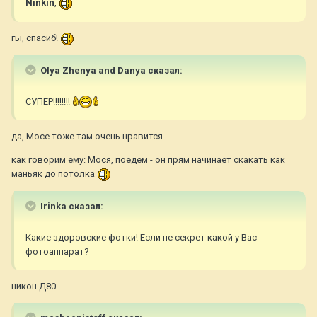
Ninkin
,
гы, спасиб!
Olya Zhenya and Danya сказал:
СУПЕР!!!!!!!!
да, Мосе тоже там очень нравится
как говорим ему: Мося, поедем - он прям начинает скакать как
маньяк до потолка
Irinkа сказал:
Какие здоровские фотки! Если не секрет какой у Вас
фотоаппарат?
никон Д80