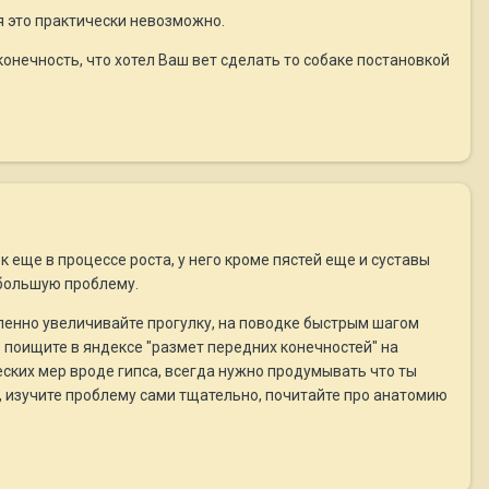
ся это практически невозможно.
онечность, что хотел Ваш вет сделать то собаке постановкой
к еще в процессе роста, у него кроме пястей еще и суставы
 большую проблему.
епенно увеличивайте прогулку, на поводке быстрым шагом
ще поищите в яндексе "размет передних конечностей" на
еских мер вроде гипса, всегда нужно продумывать что ты
), изучите проблему сами тщательно, почитайте про анатомию