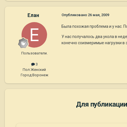
Елан
Опубликовано
26 мая, 2009
Была похожая проблема и у нас. П
У нас получалось два укола в нед
конечно соизмеримые нагрузки в эт
Пользователи.
3
Пол:
Женский
Город:
Воронеж
Для публикации