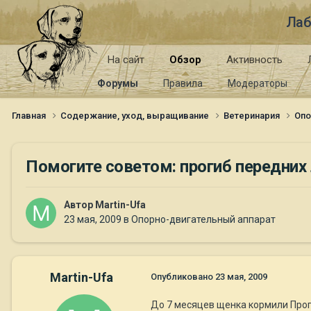
Лаб
На сайт
Обзор
Активность
Форумы
Правила
Модераторы
Главная
Содержание, уход, выращивание
Ветеринария
Опо
Помогите советом: прогиб передних 
Автор
Martin-Ufa
23 мая, 2009
в
Опорно-двигательный аппарат
Martin-Ufa
Опубликовано
23 мая, 2009
До 7 месяцев щенка кормили Проп