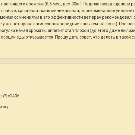
 настоящего времени (8,5 мес., вес-30кг). Неделю назад сделали р
 слабые, хрящевая ткань минимальная, порекомендовал увеличить 
 моими сомнениями в его эффективности вет.врач рекомендовал: с
ме у др. вет.врача загипсовали передние лапы (см. на фото). Прошло
прогулки начал хромать, аппетит стал плохой (до этого даже вылиз
 порции еды отказывается. Прошу дать совет, что делать в такой с
php?t=1406
ичку.