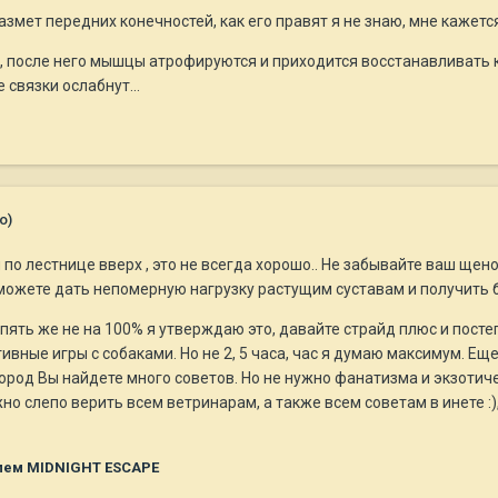
размет передних конечностей, как его правят я не знаю, мне кажет
, после него мышцы атрофируются и приходится восстанавливать к
 связки ослабнут...
о)
 по лестнице вверх , это не всегда хорошо.. Не забывайте ваш щено
можете дать непомерную нагрузку растущим суставам и получить
пять же не на 100% я утверждаю это, давайте страйд плюс и пост
тивные игры с собаками. Но не 2, 5 часа, час я думаю максимум. Е
ород Вы найдете много советов. Но не нужно фанатизма и экзотич
жно слепо верить всем ветринарам, а также всем советам в инете :
лем MIDNIGHT ESCAPE