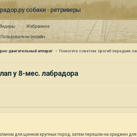
радор.ру собаки - ретриверы
Лидеры
Избранное
Пользователи онлайн
рно-двигательный аппарат
Помогите советом: прогиб передних ла
лап у 8-мес. лабрадора
ланом для щенков крупных пород, затем перешли на ориджен для щ