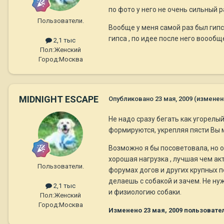
по фото у него не очень сильный 
Пользователи.
Вообще у меня самой раз был гипс
гипса , по идее после него воообще
2,1 тыс
Пол:
Женский
Город:
Москва
MIDNIGHT ESCAPE
Опубликовано
23 мая, 2009
(изменен
Не надо сразу бегать как угорелый
формируются, укрепляя пясти Вы 
Возможно я бы посоветовала, но о
хорошая нагрузка , лучшая чем ак
Пользователи.
форумах догов и других крупных п
делаешь с собакой и зачем. Не ну
2,1 тыс
и физиологию собаки.
Пол:
Женский
Город:
Москва
Изменено
23 мая, 2009
пользовате