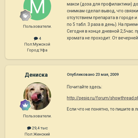
макси (доза для профилактики) до
снимкам сделал вывод, что связки
отсутствием препарата в городе и
по 5 табл. 3 раза в день). На прие
Пользователи.
Сегодня в конце дневной 2,5час. 
хромата не проходит. От вечерней
4
Пол:
Мужской
Город:
Уфа
Дениска
Опубликовано
23 мая, 2009
Почитайте здесь:
http://pesiq.ru/forum/showthread.
Если что не понятно, то пишите в л
Пользователи.
29,4 тыс
Пол:
Женский