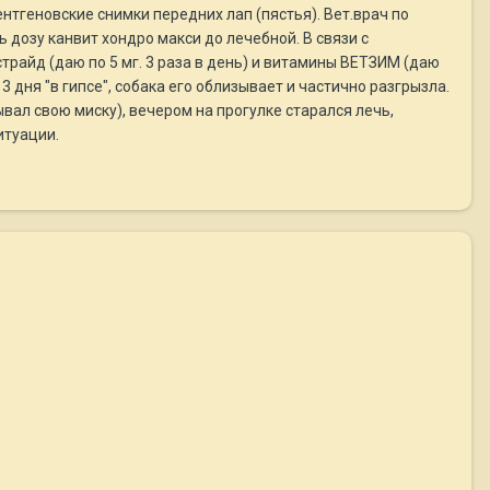
ентгеновские снимки передних лап (пястья). Вет.врач по
дозу канвит хондро макси до лечебной. В связи с
трайд (даю по 5 мг. 3 раза в день) и витамины ВЕТЗИМ (даю
 3 дня "в гипсе", собака его облизывает и частично разгрызла.
ывал свою миску), вечером на прогулке старался лечь,
итуации.