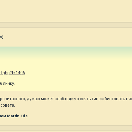
о)
ad.php?t=1406
в личку.
прочитанного, думаю может необходимо снять гипс и бинтовать пя
 совета.
ем Martin-Ufa