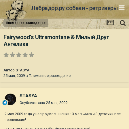
Лабрадор.ру собаки - ретриверы
Племенное разведение
Fairywood's Ultramontane & Милый Друг
Ангелика
Автор
STASYA
25 мая, 2009
в
Племенное разведение
STASYA
Опубликовано
25 мая, 2009
2 мая 2009 года у нас родилсь щенки : 3 мальчика и 3 девочки все
черненькие!