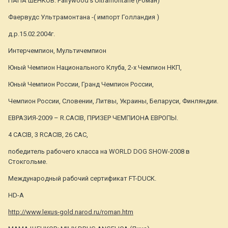
ПАПА ШЕНКОВ: Fairywood's Ultramontane (Роман)
Фаервудс Ультрамонтана -( импорт Голландия )
д.р.15.02.2004г.
Интерчемпион, Мультичемпион
Юный Чемпион Национального Клуба, 2-х Чемпион НКП,
Юный Чемпион России, Гранд Чемпион России,
Чемпион России, Словении, Литвы, Украины, Беларуси, Финляндии.
ЕВРАЗИЯ-2009 – R.CACIB, ПРИЗЕР ЧЕМПИОНА ЕВРОПЫ.
4 СACIB, 3 RCACIB, 26 САС,
победитель рабочего класса на WORLD DOG SHOW-2008 в
Стокгольме.
Международный рабочий сертификат FT-DUCK.
HD-A
http://www.lexus-gold.narod.ru/roman.htm