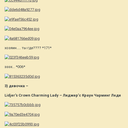
хозяин..... ты где???? *171*
эээх... *006*
3) девочка –
Lidjer's Crown Charming Lady – Лиджер’с Краун Чарминг Леди