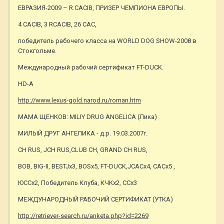
ЕВРАЗИЯ-2009 – R.CACIB, ПРИЗЕР ЧЕМПИОНА ЕВРОПЫ.
4 СACIB, 3 RCACIB, 26 САС,
победитель рабочего класса на WORLD DOG SHOW-2008 в
Стокгольме.
Международный рабочий сертификат FT-DUCK.
HD-A
http://www.lexus-gold.narod.ru/roman.htm
МАМА ЩЕНКОВ: MILIY DRUG ANGELICA (Лика)
МИЛЫЙ ДРУГ АНГЕЛИКА - д.р. 19.03.2007г.
CH RUS, JCH RUS,CLUB CH, GRAND CH RUS,
BOB, BIG-II, BESTJx3, BOSx5, FT-DUCK,JCACx4, CACx5 ,
ЮССх2, Победитель Клуба, КЧКх2, ССх3
МЕЖДУНАРОДНЫЙ РАБОЧИЙ СЕРТИФИКАТ (УТКА)
http://retriever-search.ru/anketa.php?id=2269