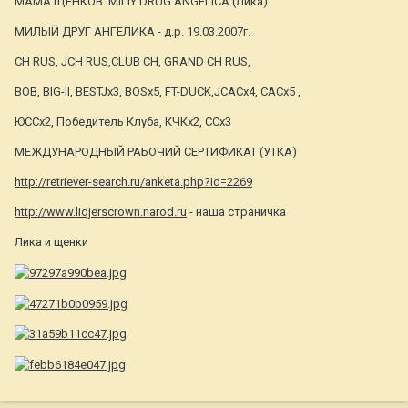
МАМА ЩЕНКОВ: MILIY DRUG ANGELICA (Лика)
МИЛЫЙ ДРУГ АНГЕЛИКА - д.р. 19.03.2007г.
CH RUS, JCH RUS,CLUB CH, GRAND CH RUS,
BOB, BIG-II, BESTJx3, BOSx5, FT-DUCK,JCACx4, CACx5 ,
ЮССх2, Победитель Клуба, КЧКх2, ССх3
МЕЖДУНАРОДНЫЙ РАБОЧИЙ СЕРТИФИКАТ (УТКА)
http://retriever-search.ru/anketa.php?id=2269
http://www.lidjerscrown.narod.ru
- наша страничка
Лика и щенки