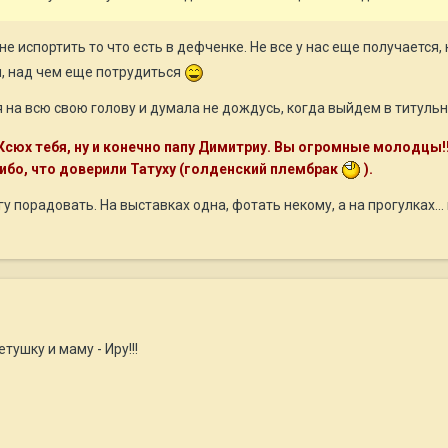
ь не испортить то что есть в дефченке. Не все у нас еще получается
ам, над чем еще потрудиться
я на всю свою голову и думала не дождусь, когда выйдем в титул
Ксюх тебя, ну и конечно папу Димитриу. Вы огромные молодцы!!
ибо, что доверили Татуху (голденский плембрак
).
у порадовать. На выставках одна, фотать некому, а на прогулках... 
ушку и маму - Иру!!!