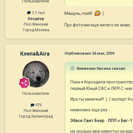
Пользователи.
1,1 тыс
Машунь, псиб!
:)
Хендлер
Пол:
Женский
Про фоточки еще ничего не знаю...
Город:
Москва
Клепа&Aira
Опубликовано
26 мая, 2009
Клименко Оксана сказал:
Пока я бороздила пространств
первый Юный САС и ЛЮ!!! С чем я
Пользователи.
Ира ты умничка!!! :) :) эксперт 
573
немножко еще рез
Пол:
Женский
Город:
Зеленоград
Эбаск Свит Беар
-
ЛПП
и
Биг-1
на сколько мне известно из взр