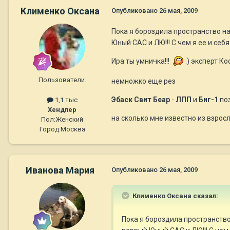
Клименко Оксана
Опубликовано
26 мая, 2009
Пока я бороздила пространство н
Юный САС и ЛЮ!!! С чем я ее и себя
Ира ты умничка!!!
:) эксперт К
Пользователи.
немножко еще рез
Эбаск Свит Беар
-
ЛПП
и
Биг-1
по
1,1 тыс
Хендлер
на сколько мне известно из взросл
Пол:
Женский
Город:
Москва
Иванова Мария
Опубликовано
26 мая, 2009
Клименко Оксана сказал:
Пока я бороздила пространств