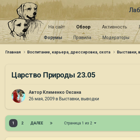
Лаб
На сайт
Обзор
Активность
Форумы
Правила
Модераторы
Главная
Воспитание, карьера, дрессировка, охота
Выставки,
Царство Природы 23.05
Автор
Клименко Оксана
26 мая, 2009
в
Выставки, выводки
1
2
ДАЛЕЕ
Страница 1 из 2