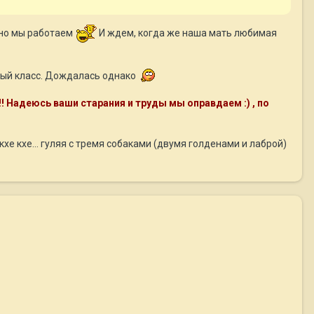
, но мы работаем
И ждем, когда же наша мать любимая
ьный класс. Дождалась однако
! Надеюсь ваши старания и труды мы оправдаем :) , по
кхе кхе... гуляя с тремя собаками (двумя голденами и лаброй)