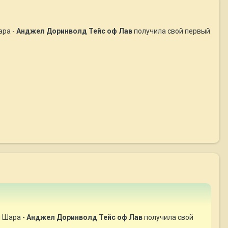
ара -
Анджел Доринволд Тейс оф Лав
получила свой первый
и Шара -
Анджел Доринволд Тейс оф Лав
получила свой