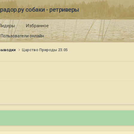
радор.ру собаки - ретриверы
Лидеры
Избранное
Пользователи онлайн
 выводки
Царство Природы 23.05