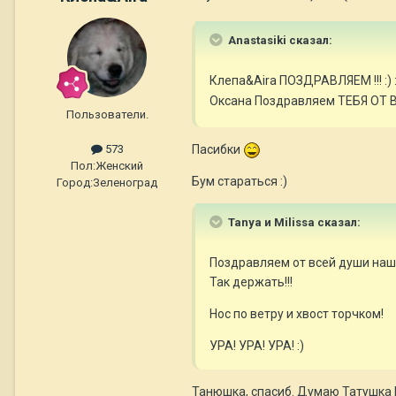
Anastasiki сказал:
Клепа&Aira ПОЗДРАВЛЯЕМ !!! :) 
Оксана Поздравляем ТЕБЯ ОТ В
Пользователи.
Пасибки
573
Пол:
Женский
Бум стараться :)
Город:
Зеленоград
Tanya и Milissa сказал:
Поздравляем от всей души нашу 
Так держать!!!
Нос по ветру и хвост торчком!
УРА! УРА! УРА! :)
Танюшка, спасиб. Думаю Татушка 