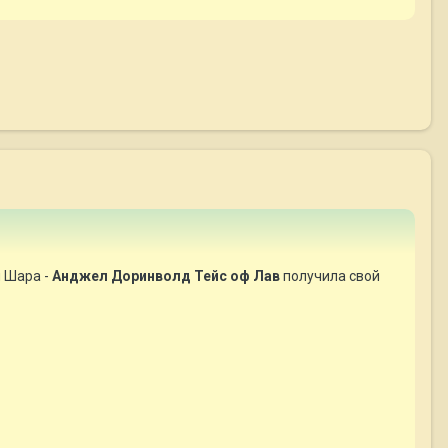
и Шара -
Анджел Доринволд Тейс оф Лав
получила свой