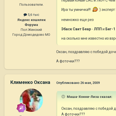
первый Юный САС и ЛЮ!!! С чем я
Пользователи.
Ира ты умничка!!!
:) эксперт
5,6 тыс
немножко еще рез
Яндекс кошелек
Форума
Эбаск Свит Беар
-
ЛПП
и
Биг-1
Пол:
Женский
Город:
Домодедово МО
на сколько мне известно из взр
Оксан, поздравляю с победой доч
А фоточки???
Клименко Оксана
Опубликовано
26 мая, 2009
Маша-Хонни-Лиза сказал:
Оксан, поздравляю с победой д
А фоточки???