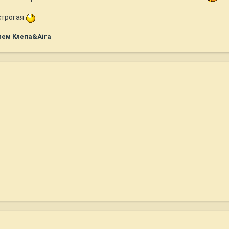
 строгая
лем Клепа&Aira