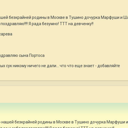
ашей безкрайней родины в Москве в Тушино дочурка Марфуши и Ш
 поздравляю!!!! Я рада безумно! ТТТ на девченку!!
осарева
здравляю сына Портоса
ых сук никому ничего не дали... что что еще знает - добавляйте
о нашей безкрайней родины в Москве в Тушино дочурка Марфуши 