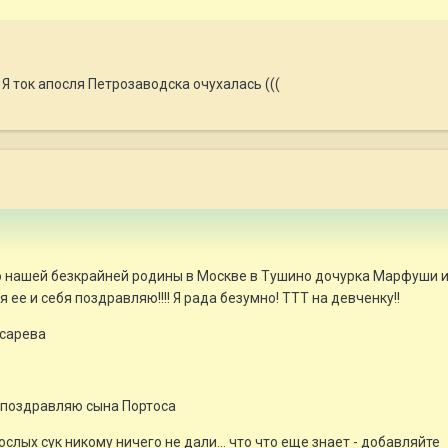
 Я ток апосля Петрозаводска очухалась (((
о нашей безкрайней родины в Москве в Тушино дочурка Марфуши 
 ее и себя поздравляю!!!! Я рада безумно! ТТТ на девченку!!
Косарева
поздравляю сына Портоса
ослых сук никому ничего не дали... что что еще знает - добавляйте