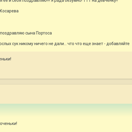
 ее и себя поздравляю!!!! Я рада безумно! ТТТ на девченку!!
 Косарева
поздравляю сына Портоса
ослых сук никому ничего не дали... что что еще знает - добавляйте
еньки!
оченьки!