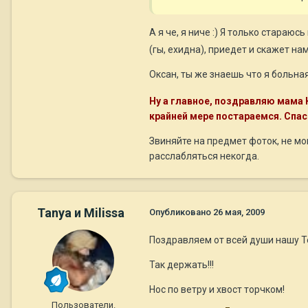
А я че, я ниче :) Я только стараюс
(гы, ехидна), приедет и скажет н
Оксан, ты же знаешь что я больна
Ну а главное, поздравляю мама 
крайней мере постараемся. Спас
Звиняйте на предмет фоток, не мог
расслабляться некогда.
Tanya и Milissa
Опубликовано
26 мая, 2009
Поздравляем от всей души нашу Тет
Так держать!!!
Нос по ветру и хвост торчком!
Пользователи.