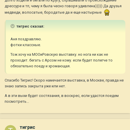
долго ходили и бегали по кругу, спрашивали о происхождение
дрессуре и тп, чему я была чесно говоря удивлена))))) Да друзья
медведи, волосатые, бородатые да и еще настырные
тигрис сказал:
Аня поздравляю.
фотки классные.
Тож хочу на МООиРовскую выставку. но нога ни как не
проходит. бегать с Арсом не кому. если будет полегче то
обязательно поеду и хромающая.
Спасибо Тигрис! Скоро намечается выставка, в Москве, правда не
знаю запись закрыта уже или нет.
А в эти выхи будет состязания, в воскрес, если удастся поедем
посмотреть...
тигрис