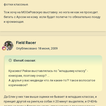
фотки классные.
Тож хочу на МООиРовскую выставку. но нога ни как не проходит.
бегать с Арсом не кому. если будет полегче то обязательно поеду
и хромающая.
Field Racer
Опубликовано
18 июня, 2009
ElenaK сказал:
Красиво! Рейзи выставлялась по "младшему классу" -
юниорам, поэтому очхор? ...
А друзья у вас медведи что ли какие-то?! такое волосатое
коричневое?
Да Елен у них там выше оценки не бывает в младших классах, и
принцип другой на ринге,на собак п 20 минут выделяли, и ОЧЕНЬ