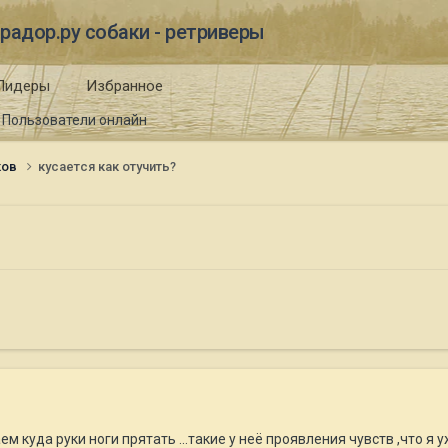
радор.ру собаки - ретриверы
Лидеры
Избранное
Пользователи онлайн
ков
кусается как отучить?
аем куда руки ноги прятать ...такие у неё проявления чувств ,что я