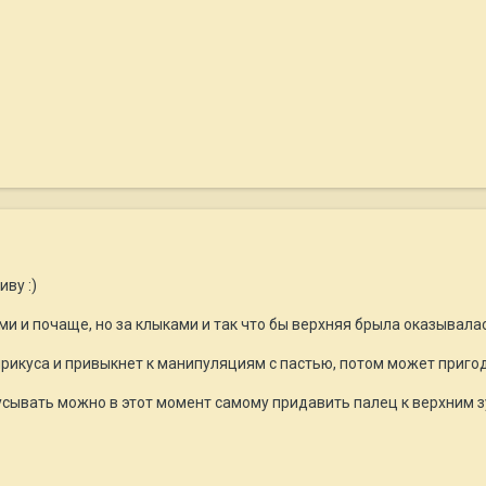
ву :)
ми и почаще, но за клыками и так что бы верхняя брыла оказывал
рикуса и привыкнет к манипуляциям с пастью, потом может пригод
усывать можно в этот момент самому придавить палец к верхним зу