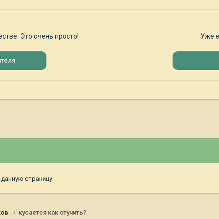
стве. Это очень просто!
Уже е
ателя
 данную страницу
ков
кусается как отучить?