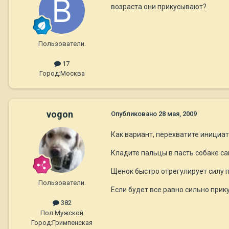
возраста они прикусывают?
Пользователи.
17
Город:
Москва
vogon
Опубликовано
28 мая, 2009
Как вариант, перехватите инициати
Кладите пальцы в пасть собаке са
Щенок быстро отрегулирует силу п
Пользователи.
Если будет все равно сильно прик
382
Пол:
Мужской
Город:
Гримпенская