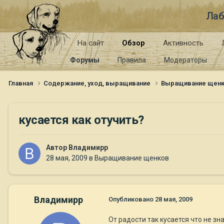
Лаб
На сайт
Обзор
Активность
Форумы
Правила
Модераторы
Главная
Содержание, уход, выращивание
Выращивание щен
кусается как отучить?
Автор
Владимирр
28 мая, 2009
в
Выращивание щенков
Владимирр
Опубликовано
28 мая, 2009
От радости так кусается что не зн