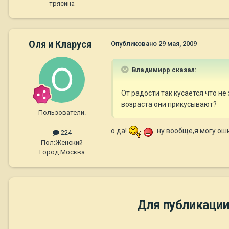
трясина
Оля и Кларуся
Опубликовано
29 мая, 2009
Владимирр сказал:
От радости так кусается что не
возраста они прикусывают?
Пользователи.
о да!
ну вообще,я могу ош
224
Пол:
Женский
Город:
Москва
Для публикации