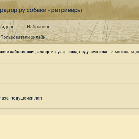
радор.ру собаки - ретриверы
Лидеры
Избранное
Пользователи онлайн
ные заболевания, аллергия, уши, глаза, подушечки лап
межпальцев
лаза, подушечки лап