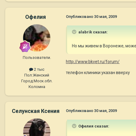
Офелия
Опубликовано
30 мая, 2009
alabrik сказал:
Но мы живем в Воронеже, може
Пользователи.
http://www.bkvet.ru/forum/
2 тыс
телефон клиники указан вверху
Пол:
Женский
Город:
Моск.обл.
Коломна
Селунская Ксения
Опубликовано
30 мая, 2009
Офелия сказал: