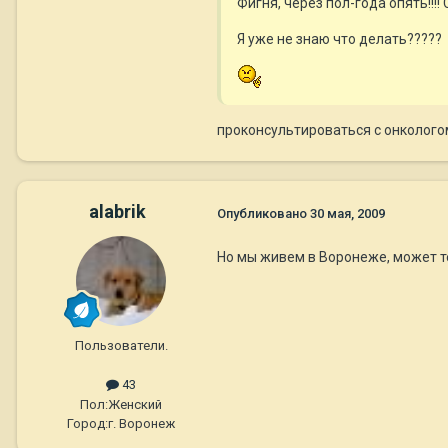
Фигня, через пол-года опять!!!!
Я уже не знаю что делать?????
проконсультироваться с онколого
alabrik
Опубликовано
30 мая, 2009
Но мы живем в Воронеже, может т
Пользователи.
43
Пол:
Женский
Город:
г. Воронеж