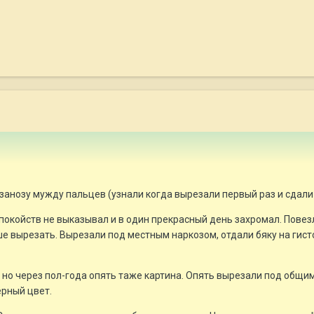
занозу мужду пальцев (узнали когда вырезали первый раз и сдали
спокойств не выказывал и в один прекрасный день захромал. Повезл
ше вырезать. Вырезали под местным наркозом, отдали бяку на гисто
 но через пол-года опять таже картина. Опять вырезали под общим
ерный цвет.