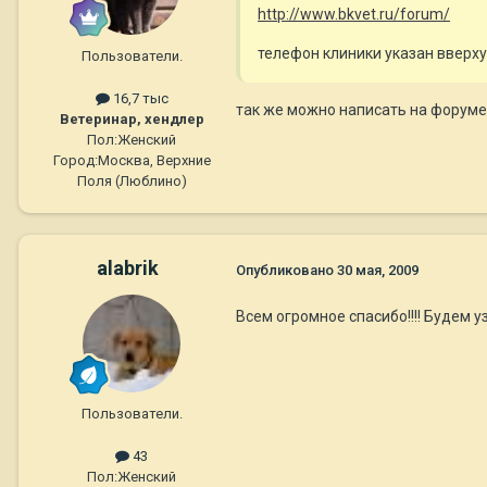
http://www.bkvet.ru/forum/
телефон клиники указан вверху
Пользователи.
16,7 тыс
так же можно написать на форуме
Ветеринар, хендлер
Пол:
Женский
Город:
Москва, Верхние
Поля (Люблино)
alabrik
Опубликовано
30 мая, 2009
Всем огромное спасибо!!!! Будем у
Пользователи.
43
Пол:
Женский