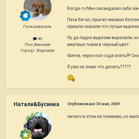
Когда-то Мич засандалил себе зан
Песа бегал, прыгал никаких беспо
пришли сказали что лучше вырезат
Пользователи.
Ну да ладно вырезаи вырезали, но
43
мертвые ткани в черный цвет.
Пол:
Женский
Город:
г. Воронеж
Фигня, через пол-года опять!!!! С
Я уже не знаю что делать?????
Натали&Бусинка
Опубликовано
30 мая, 2009
ничего в этом не понимаю, но же