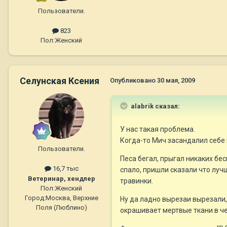
Пользователи.
823
Пол:
Женский
Селунская Ксения
Опубликовано
30 мая, 2009
alabrik сказал:
У нас такая проблема.
Когда-то Мич засандалил себе 
Пользователи.
Песа бегал, прыгал никаких бе
16,7 тыс
спало, пришли сказали что луч
Ветеринар, хендлер
травинки.
Пол:
Женский
Город:
Москва, Верхние
Ну да ладно вырезаи вырезали,
Поля (Люблино)
окрашивает мертвые ткани в ч