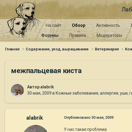
Лаб
На сайт
Обзор
Активность
Форумы
Правила
Модераторы
Главная
Содержание, уход, выращивание
Ветеринария
Кож
межпальцевая киста
Автор
alabrik
30 мая, 2009
в
Кожные заболевания, аллергия, уши, г
alabrik
Опубликовано
30 мая, 2009
У нас такая проблема.