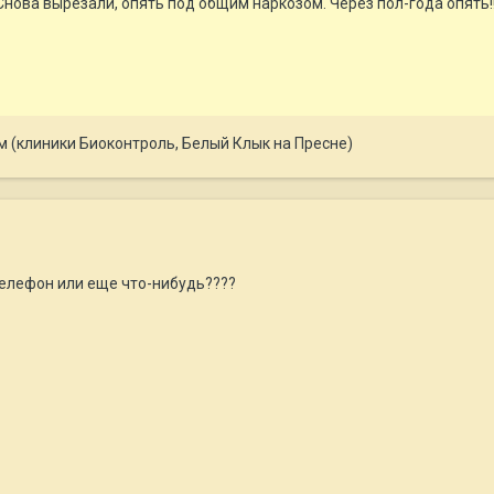
 Снова вырезали, опять под общим наркозом. Через пол-года опять!!
м (клиники Биоконтроль, Белый Клык на Пресне)
елефон или еще что-нибудь????