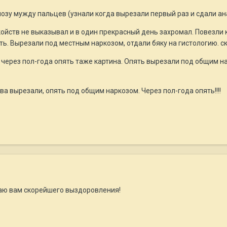
озу мужду пальцев (узнали когда вырезали первый раз и сдали ан
койств не выказывал и в один прекрасный день захромал. Повезли к
ь. Вырезали под местным наркозом, отдали бяку на гистологию. ск
 через пол-года опять таже картина. Опять вырезали под общим н
нова вырезали, опять под общим наркозом. Через пол-года опять!!!!
лаю вам скорейшего выздоровления!