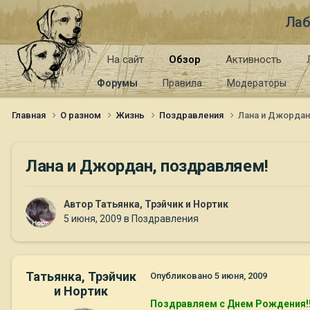
Лаб
На сайт
Обзор
Активность
Форумы
Правила
Модераторы
Главная
О разном
Жизнь
Поздравления
Лана и Джордан
Лана и Джордан, поздравляем!
Автор
Татьянка, Трэйчик и Нортик
5 июня, 2009
в
Поздравления
Татьянка, Трэйчик
Опубликовано
5 июня, 2009
и Нортик
Поздравляем с Днем Рождения!!