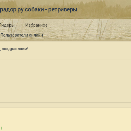
радор.ру собаки - ретриверы
Лидеры
Избранное
Пользователи онлайн
, поздравляем!
!