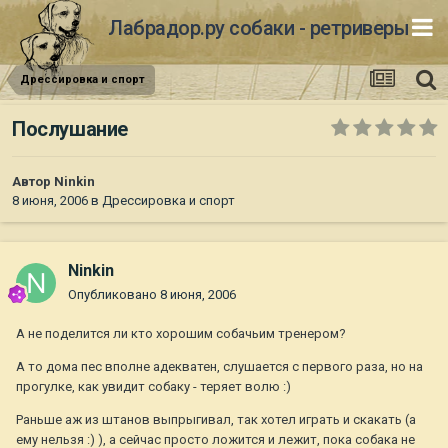
Лабрадор.ру собаки - ретриверы
Дрессировка и спорт
Послушание
Автор
Ninkin
8 июня, 2006
в
Дрессировка и спорт
Ninkin
Опубликовано
8 июня, 2006
А не поделится ли кто хорошим собачьим тренером?
А то дома пес вполне адекватен, слушается с первого раза, но на
прогулке, как увидит собаку - теряет волю :)
Раньше аж из штанов выпрыгивал, так хотел играть и скакать (а
ему нельзя :) ), а сейчас просто ложится и лежит, пока собака не