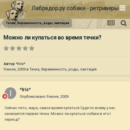
Лабрадор.ру собаки - ретриверы
Течка, беременность, роды, лактация
Можно ли купаться во время течки?
Автор
*Iris*
9 июня, 2009
в
Течка, беременность, роды, лактация
*Iris*
Опубликовано
9 июня, 2009
Сейчас лето, жара, самое время купаться.Судя по всему у нас
начинается первая течка. Можно ли купаться собаке в этот
период?