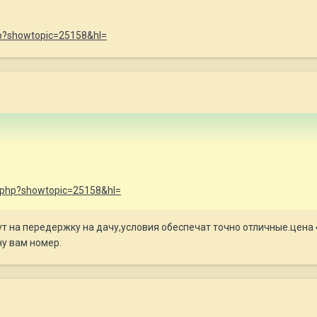
php?showtopic=25158&hl=
ex.php?showtopic=25158&hl=
т на передержку на дачу,условия обеспечат точно отличные.цена 4
ну вам номер.