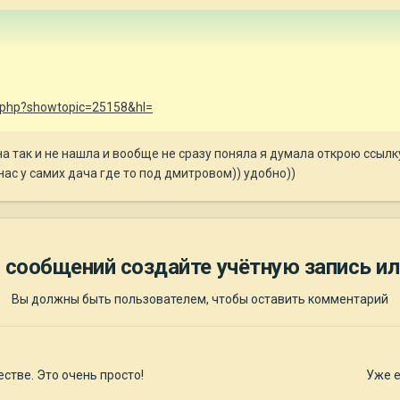
ex.php?showtopic=25158&hl=
она так и не нашла и вообще не сразу поняла я думала открою ссыл
 нас у самих дача где то под дмитровом)) удобно))
 сообщений создайте учётную запись ил
Вы должны быть пользователем, чтобы оставить комментарий
стве. Это очень просто!
Уже е