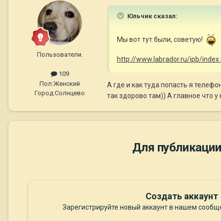
Юльчик сказал:
Мы вот тут были, советую!
Пользователи.
http://www.labrador.ru/ipb/ind
109
Пол:
Женский
А где и как туда попасть я телеф
Город:
Солнцево
так здорово там)) А главное что у
Для публикации
Создать аккаунт
Зарегистрируйте новый аккаунт в нашем сообще