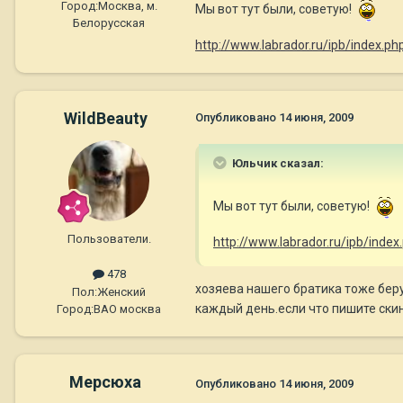
Город:
Москва, м.
Мы вот тут были, советую!
Белорусская
http://www.labrador.ru/ipb/index.
WildBeauty
Опубликовано
14 июня, 2009
Юльчик сказал:
Мы вот тут были, советую!
Пользователи.
http://www.labrador.ru/ipb/ind
478
хозяева нашего братика тоже беру
Пол:
Женский
каждый день.если что пишите ски
Город:
ВАО москва
Мерсюха
Опубликовано
14 июня, 2009