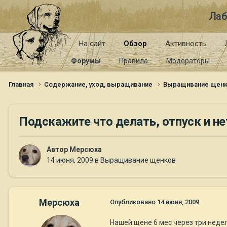
Лаб
На сайт
Обзор
Активность
Форумы
Правила
Модераторы
Главная
Содержание, уход, выращивание
Выращивание щен
Подскажите что делать, отпуск и не
Автор
Мерсюха
14 июня, 2009
в
Выращивание щенков
Мерсюха
Опубликовано
14 июня, 2009
Нашей щене 6 мес через три недел