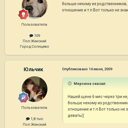
больше некому из родственников, 
отношение и т.п Вот только не зн
Пользователи.
109
Пол:
Женский
Город:
Солнцево
Юльчик
Опубликовано
14 июня, 2009
Мерсюха сказал:
Нашей щене 6 мес через три не
больше некому из родственнико
Пользователи.
отношение и т.п Вот только не
девать((
1,8 тыс
Пол:
Женский