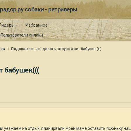
радор.ру собаки - ретриверы
Лидеры
Избранное
Пользователи онлайн
ков
Подскажите что делать, отпуск и нет бабушек(((
т бабушек(((
и уезжаем на отдых, планирвали моей маме оставить псюньку нашу 