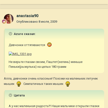
anastasia90
Опубликовано
8 июля, 2009
Azure сказал:
Девчонки оттягиваются
Не верьте глазам своим, Паштет(зелень) меньше
Пеньки(рыжулька) на целых 180 грамм
Алла, девчонки очень классные! Похожи на маленьких летучек
мышек
Симпатичных таких мышек
Цитата
А у нас маленькая радость!!! Наши мальчики открыли глазки