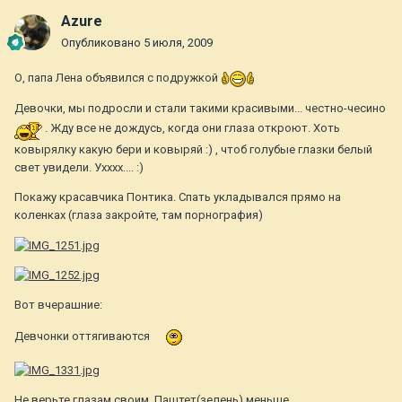
Azure
Опубликовано
5 июля, 2009
О, папа Лена объявился с подружкой
Девочки, мы подросли и стали такими красивыми... честно-чесино
. Жду все не дождусь, когда они глаза откроют. Хоть
ковырялку какую бери и ковыряй :) , чтоб голубые глазки белый
свет увидели. Ухххх.... :)
Покажу красавчика Понтика. Спать укладывался прямо на
коленках (глаза закройте, там порнография)
Вот вчерашние:
Девчонки оттягиваются
Не верьте глазам своим, Паштет(зелень) меньше