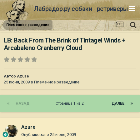
Лабрадор.ру собаки - ретриверы
Племенное разведение
LB: Back From The Brink of Tintagel Winds +
Arcabaleno Cranberry Cloud
Автор
Azure
25 июня, 2009
в
Племенное разведение
НАЗАД
Страница 1 из 2
ДАЛЕЕ
Azure
Опубликовано
25 июня, 2009