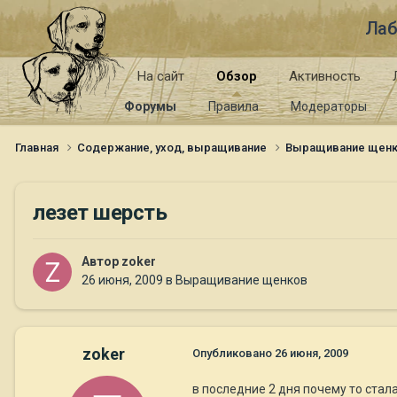
Лаб
На сайт
Обзор
Активность
Форумы
Правила
Модераторы
Главная
Содержание, уход, выращивание
Выращивание щен
лезет шерсть
Автор
zoker
26 июня, 2009
в
Выращивание щенков
zoker
Опубликовано
26 июня, 2009
в последние 2 дня почему то стал