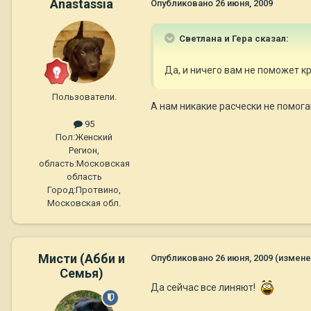
Anastassia
Опубликовано
26 июня, 2009
Светлана и Гера сказал:
Да, и ничего вам не поможет 
Пользователи.
А нам никакие расчески не помога
95
Пол:
Женский
Регион,
область:
Московская
область
Город:
Протвино,
Московская обл.
Мисти (Абби и
Опубликовано
26 июня, 2009
(измене
Семья)
Да сейчас все линяют!