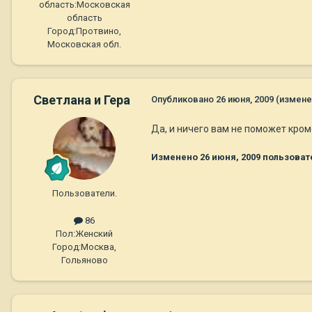
область:
Московская
область
Город:
Протвино,
Московская обл.
Светлана и Гера
Опубликовано
26 июня, 2009
(измене
Да, и ничего вам не поможет кром
Изменено
26 июня, 2009
пользовате
Пользователи.
86
Пол:
Женский
Город:
Москва,
Гольяново