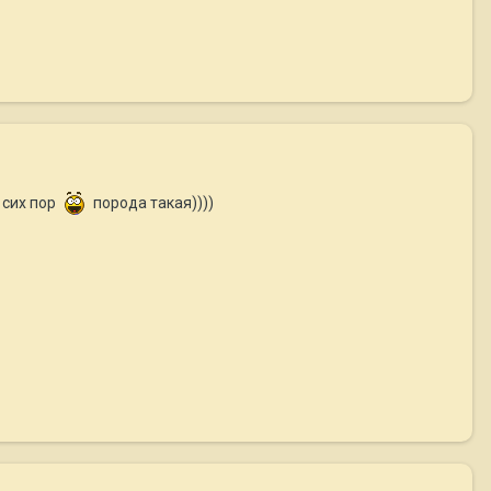
 сих пор
порода такая))))