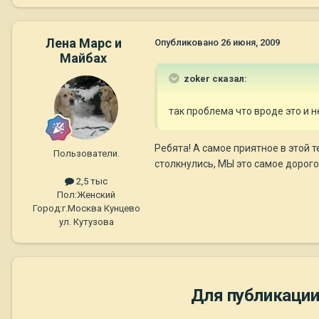
Лена Марс и
Опубликовано
26 июня, 2009
Майбах
zoker сказал:
так проблема что вроде это и н
Ребята! А самое приятное в этой 
Пользователи.
столкнулись, МЫ это самое дорогое!
2,5 тыс
Пол:
Женский
Город:
г.Москва Кунцево
ул. Кутузова
Для публикации