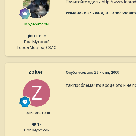
Почитайте здесь:
http://www.labra
Изменено
26 июня, 2009
пользоват
Модераторы
8,1 тыс
Пол:
Мужской
Город:
Москва, СЗАО
zoker
Опубликовано
26 июня, 2009
так проблема что вроде это и не п
Пользователи.
17
Пол:
Мужской