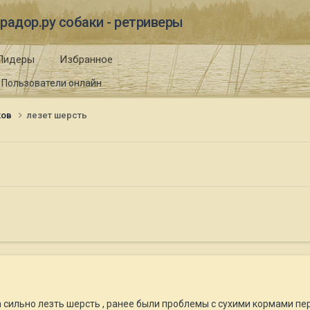
радор.ру собаки - ретриверы
Лидеры
Избранное
Пользователи онлайн
ков
лезет шерсть
а сильно лезть шерсть , ранее были проблемы с сухими кормами пе