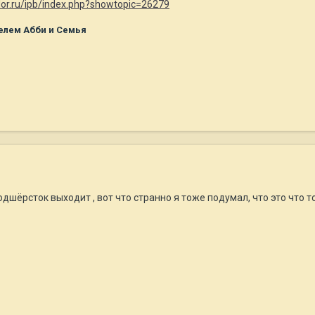
dor.ru/ipb/index.php?showtopic=26279
елем Абби и Семья
одшёрсток выходит , вот что странно я тоже подумал, что это что 