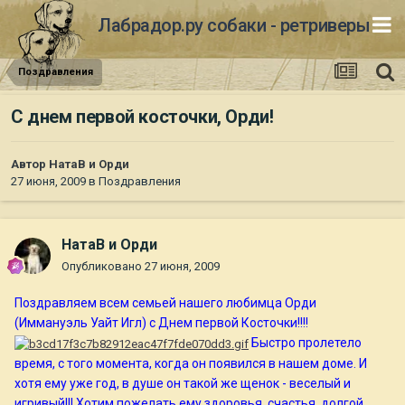
Лабрадор.ру собаки - ретриверы
Поздравления
С днем первой косточки, Орди!
Автор
НатаВ и Орди
27 июня, 2009
в
Поздравления
НатаВ и Орди
Опубликовано
27 июня, 2009
Поздравляем всем семьей нашего любимца Орди
(Иммануэль Уайт Игл) с Днем первой Косточки!!!!
Быстро пролетело
время, с того момента, когда он появился в нашем доме. И
хотя ему уже год, в душе он такой же щенок - веселый и
игривый!!! Хотим пожелать ему здоровья, счастья, долгой