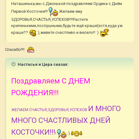
Наташенька,мы с Джонькой поздравляем Ордика с Днём
Первой Косточки!!!
Желаем ему
ЗДОРОВЬЯ,СЧАСТЬЯ,УСПЕХОВ!!!!Растите
крепенькими,послушными,будьте ещё краше(хотя,куда уж
краше??
),живите счастливо и весело!! :)
Спасибо!!!!
Настасья и Цера сказал:
Поздравляем С ДНЕМ
РОЖДЕНИЯ!!!
И МНОГО
ЖЕЛАЕМ СЧАСТЬЯ,ЗДОРОВЬЯ,УСПЕХОВ
МНОГО СЧАСТЛИВЫХ ДНЕЙ
КОСТОЧКИ!!!
!
:)