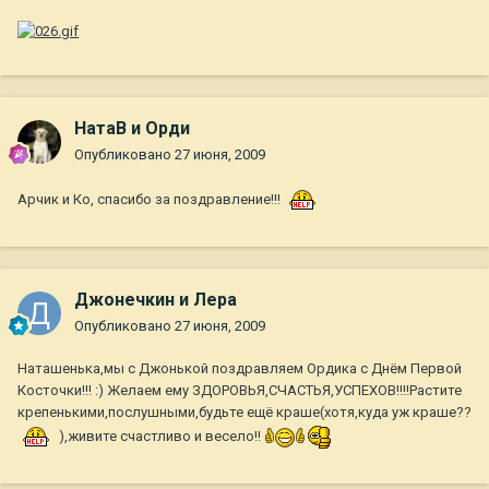
НатаВ и Орди
Опубликовано
27 июня, 2009
Арчик и Ко, спасибо за поздравление!!!
Джонечкин и Лера
Опубликовано
27 июня, 2009
Наташенька,мы с Джонькой поздравляем Ордика с Днём Первой
Косточки!!! :) Желаем ему ЗДОРОВЬЯ,СЧАСТЬЯ,УСПЕХОВ!!!!Растите
крепенькими,послушными,будьте ещё краше(хотя,куда уж краше??
),живите счастливо и весело!!