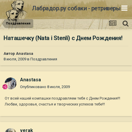
Лабрадор.ру собаки - ретриверы
Поздравления
Наташечку (Nata i Stenli) с Днем Рождения!
Автор
Anastasa
8 июля, 2009
в
Поздравления
Anastasa
Опубликовано
8 июля, 2009
От всей нашей компашки поздравляем тебя с Днем Рождения!!!
Любви, здоровья, счастья и творческих успехов тебе!!!
verak