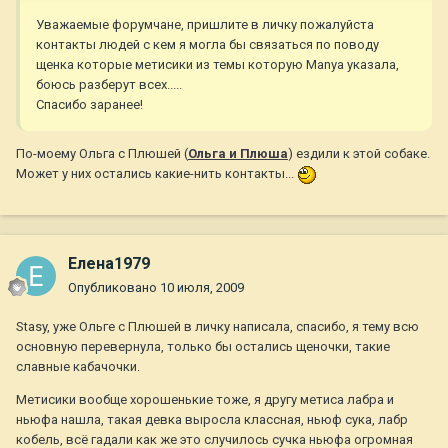
Уважаемые форумчане, пришлите в личку пожалуйста
контакты людей с кем я могла бы связаться по поводу
щенка которые метисики из темы которую Manya указала,
боюсь разберут всех.....
Спасибо заранее!
По-моему Ольга с Плюшей (
Ольга и Плюша
) ездили к этой собаке.
Может у них остались какие-нить контакты...
Елена1979
Опубликовано
10 июля, 2009
Stasy, уже Ольге с Плюшей в личку написала, спасибо, я тему всю
основную перевернула, только бы остались щеночки, такие
славные кабачочки.
Метисики вообще хорошенькие тоже, я другу метиса лабра и
ньюфа нашла, такая девка выросла классная, ньюф сука, лабр
кобель, всё гадали как же это случилось сучка ньюфа огромная