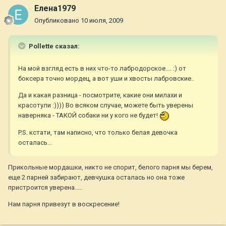
Елена1979
Опубликовано
10 июля, 2009
Pollette сказал:
На мой взгляд есть в них что-то лабродорское.... :) от
боксера точно мордец, а вот уши и хвосты лабровские..
Да и какая разница - посмотрите, какие они милахи и
красотули :)))) Во всяком случае, можете быть уверены
наверняка - ТАКОЙ собаки ни у кого не будет!
P.S. кстати, там написно, что только белая девочка
осталась...
Прикольные мордашки, никто не спорит, белого парня мы берем,
еще 2 парней забирают, девчушка осталась но она тоже
пристроится уверена.....
Нам парня привезут в воскресение!