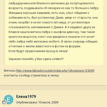
лабрадорчика или близкого метисика до полугодовалого
возраста, подумывала об овчарке но как то больше к лабру.
Женщина хорошая замужем, есть сын, опыт общения с
собаками есть, был ротвеллер Джек, умер от старости, она
очень скорбит и хочет нового питомца, от ротвеллера
отказывается, напоминание о Джеке. А я недавно другу на
Клавсе нашла метиса лабра с ньюфом девочку, там такая
красотка выросла, и вот она увидела и сказала что хочет
либо лабра либо метисика любого. В свою очередь обещаю
отчетики о жизни животного и фотки на форуме.
Если будут предложения прошу в личку!
Заранее спасибо, у Вас здесь клёво!!!
Метисы
http://www.labrador.ru/ipb/index.php?showtopic=25059
контакты сообщу-стукнитесь в личку.
Елена1979
Опубликовано
10 июля, 2009