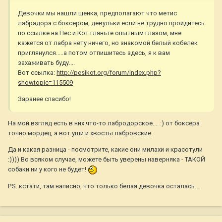
Девочки мы нашли щенка, предполагают что метис
лабрадора с боксером, девульки если не трудно пройдитесь
по ссылке на Пес и Кот гляньте опытным глазом, мне
кажется от лабра нету ничего, но знакомой белый кобелек
приглянулся.....а потом отпишитесь здесь, я к вам
захаживать буду....
Вот ссылка:
http://pesikot.org/forum/index.php?
showtopic=115509
Заранее спасибо!
На мой взгляд есть в них что-то лабродорское.... :) от боксера
точно мордец, а вот уши и хвосты лабровские..
Да и какая разница - посмотрите, какие они милахи и красотули
:)))) Во всяком случае, можете быть уверены наверняка - ТАКОЙ
собаки ни у кого не будет!
P.S. кстати, там написно, что только белая девочка осталась...