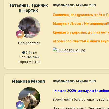
Татьянка, Трэйчик
Опубликовано
14 июля, 2009
и Нортик
Хонничка, поздравляем тебя с Д
Машуль и Лизон с Именинницей!!
Крепкого здоровья, долгих лет 
огромного счастья и много вкус
Пользователи.
3,4 тыс
Пол:
Женский
Город:
Москва
Иванова Мария
Опубликовано
14 июля, 2009
14 июля 2009г моему любимейше
Время летит быстро, еще недавно 
Прошло почти 7 лет... Она уже сол