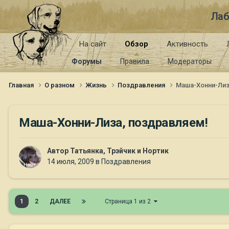
Лаб
На сайт
Обзор
Активность
Форумы
Правила
Модераторы
Главная
О разном
Жизнь
Поздравления
Маша-Хонни-Лиз
Маша-Хонни-Лиза, поздравляем!
Автор
Татьянка, Трэйчик и Нортик
14 июля, 2009
в
Поздравления
1
2
ДАЛЕЕ
Страница 1 из 2