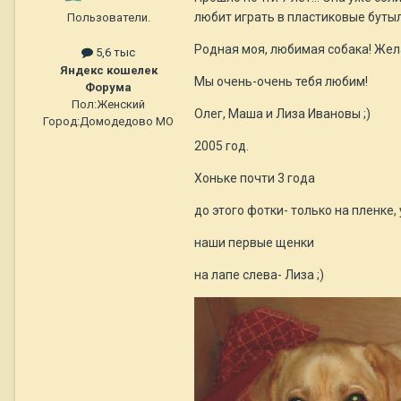
любит играть в пластиковые бутыл
Пользователи.
Родная моя, любимая собака! Жела
5,6 тыс
Яндекс кошелек
Мы очень-очень тебя любим!
Форума
Пол:
Женский
Олег, Маша и Лиза Ивановы ;)
Город:
Домодедово МО
2005 год.
Хоньке почти 3 года
до этого фотки- только на пленке, 
наши первые щенки
на лапе слева- Лиза ;)