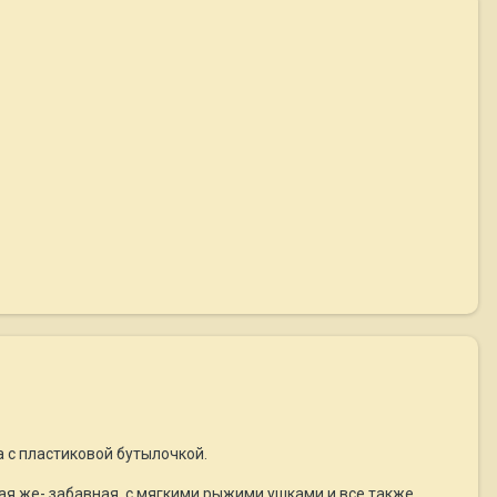
 с пластиковой бутылочкой.
такая же- забавная, с мягкими рыжими ушками и все также