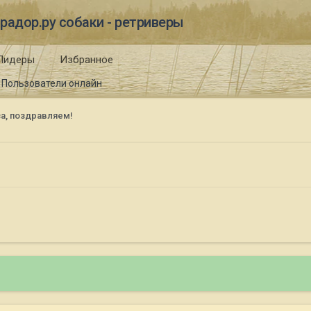
радор.ру собаки - ретриверы
Лидеры
Избранное
Пользователи онлайн
а, поздравляем!