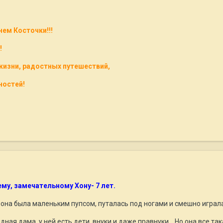
нем Косточки!!!
!
жизни, радостных путешествий,
ностей!
му, замечательному Хону- 7 лет.
она была маленьким пупсом, путалась под ногами и смешно играла
идная дама, у ней есть дети, внуки и даже правнуки... Но она все 