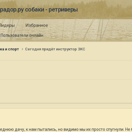
радор.ру собаки - ретриверы
Лидеры
Избранное
Пользователи онлайн
ка и спорт
Сегодня придёт инструктор ЗКС
еднюю дачу, к нам пытались, но видимо мы их просто спугнули. Н