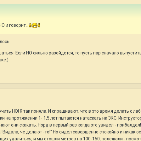
НО и говорит..
лось.
аться. Если НО сильно разойдется, то пусть пар сначало выпустить
ке:)
 учить НО! Я так поняла. И спрашивают, что в это время делать с л
и на протяжении 1- 1,5 лет пытаются натаскать на ЗКС. Инструкт
нают они скакать. Норд в первый раз когда это увидел - прибалдел
а! Видала, че делают -то!" Но сидел совершенно спокойно и никак 
их удалиться, и мы отошли метров на 100-150, полежали - посмот