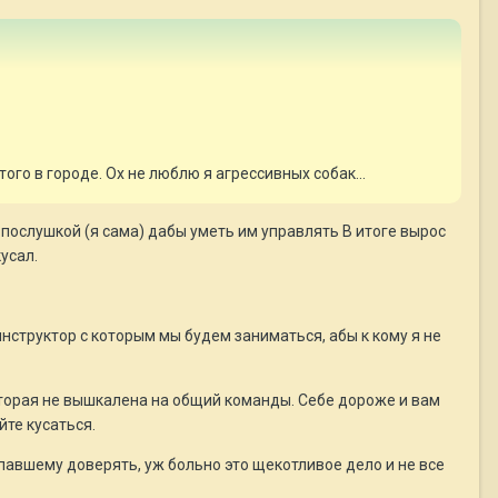
того в городе. Ох не люблю я агрессивных собак...
 послушкой (я сама) дабы уметь им управлять В итоге вырос
усал.
инструктор с которым мы будем заниматься, абы к кому я не
оторая не вышкалена на общий команды. Себе дороже и вам
йте кусаться.
попавшему доверять, уж больно это щекотливое дело и не все