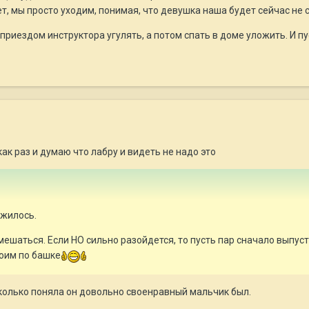
т, мы просто уходим, понимая, что девушка наша будет сейчас не с
приездом инструктора угулять, а потом спать в доме уложить. И пу
ак раз и думаю что лабру и видеть не надо это
ожилось.
мешаться. Если НО сильно разойдется, то пусть пар сначало выпуст
боим по башке
сколько поняла он довольно своенравный мальчик был.