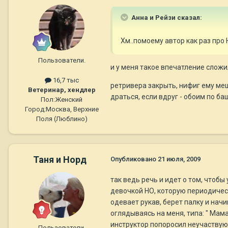
Анна и Рейзи сказал:
Хм..помоему автор как раз про 
Пользователи.
и у меня такое впечатление сложи
16,7 тыс
ретривера закрыть, нифиг ему меш
Ветеринар, хендлер
драться, если вдруг - обоим по баш
Пол:
Женский
Город:
Москва, Верхние
Поля (Люблино)
Таня и Норд
Опубликовано
21 июля, 2009
так ведь речь и идет о том, чтобы
девочкой НО, которую периодическ
одевает рукав, берет палку и начи
оглядываясь на меня, типа: " Мам
инструктор попоросил неучаствующ
Пользователи.