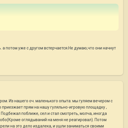
. а потом уже с другом встерчается.Не думаю,что они начнут
абром. Из нашего оч. маленького опыта: мы гуляем вечером с
ор приезжает прям на нашу гуляльно-игровую площадку ,
! Подбежал поближе, сел и стал смотреть, молча, иногда
особо(Кроме оглядываний на меня не реагировал). Потом
рели на это дело издалека, и ушли заниматься своими