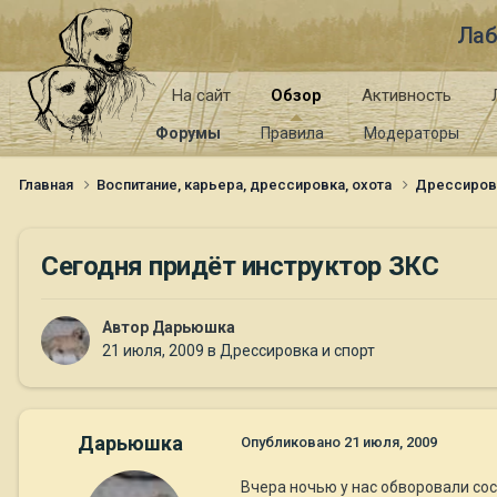
Лаб
На сайт
Обзор
Активность
Форумы
Правила
Модераторы
Главная
Воспитание, карьера, дрессировка, охота
Дрессиров
Сегодня придёт инструктор ЗКС
Автор
Дарьюшка
21 июля, 2009
в
Дрессировка и спорт
Дарьюшка
Опубликовано
21 июля, 2009
Вчера ночью у нас обворовали сос