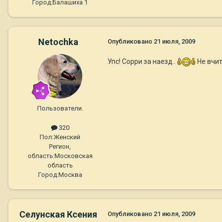
Город:
Балашиха 1
Netochka
Опубликовано
21 июля, 2009
Упс! Сорри за наезд..
Не вчит
Пользователи.
320
Пол:
Женский
Регион,
область:
Московская
область
Город:
Москва
Селунская Ксения
Опубликовано
21 июля, 2009