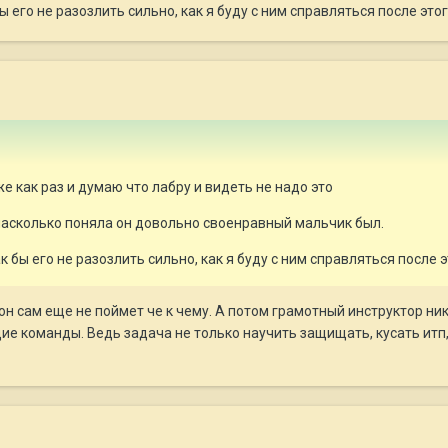
ы его не разозлить сильно, как я буду с ним справляться после этог
е как раз и думаю что лабру и видеть не надо это
насколько поняла он довольно своенравный мальчик был.
к бы его не разозлить сильно, как я буду с ним справляться после э
он сам еще не поймет че к чему. А потом грамотный инструктор ник
е команды. Ведь задача не только научить защищать, кусать итп, 