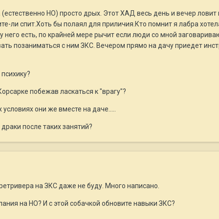
 (естественно НО) просто дрых. Этот ХАД весь день и вечер ловит 
те-ли спит.Хоть бы полаял для приличия.Кто помнит я лабра хоте
у него есть, по крайней мере рычит если люди со мной заговарив
ть позаниматься с ним ЗКС. Вечером прямо на дачу приедет инстр
 психику?
Корсарке побежав ласкаться к "врагу"?
х условиях они же вместе на даче.....
 драки после таких занятий?
етривера на ЗКС даже не буду. Много написано.
ания на НО? И с этой собачкой обновите навыки ЗКС?