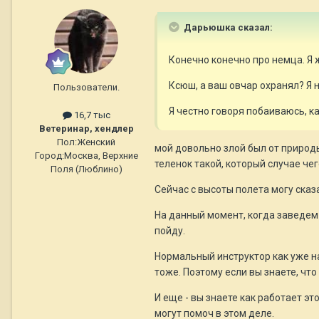
Дарьюшка сказал:
Конечно конечно про немца. Я ж
Ксюш, а ваш овчар охранял? Я 
Пользователи.
Я честно говоря побаиваюсь, ка
16,7 тыс
Ветеринар, хендлер
Пол:
Женский
мой довольно злой был от природы
Город:
Москва, Верхние
теленок такой, который случае чег
Поля (Люблино)
Сейчас с высоты полета могу сказ
На данный момент, когда заведем 
пойду.
Нормальный инструктор как уже на
тоже. Поэтому если вы знаете, что
И еще - вы знаете как работает эт
могут помоч в этом деле.