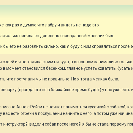
е как раз и думаю что лабру и видеть не надо это
насколько поняла он довольно своенравный мальчик был.
к бы его не разозлить сильно, как я буду с ним справляться после э
 своей и я не ходила с ним ни куда, в основном занималиьс только
о в момент становился бесенком, главное успеть схватить.Кусать к
ать что поступали мы не правильно. Но я тогда мелкая была.
овчарку (правда это не в ближайшее время будет) у нас уже есть 
писана Анна с Рейзи не начнет заниматься кусачкой с собакой, к
 у вас есть огрехи в послушании начните с него, а потом уже начина
от инструктор?! видели собак после него?! я бы не стала первому 