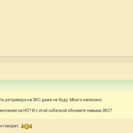
ь ретривера на ЗКС даже не буду. Много написано.
елания на НО? И с этой собачкой обновите навыки ЗКС?
и говорит..