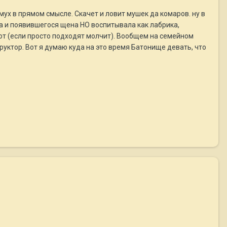
мух в прямом смысле. Скачет и ловит мушек да комаров. ну в
ла и появившегося щена НО воспитывала как лабрика,
ают (если просто подходят молчит). Вообщем на семейном
уктор. Вот я думаю куда на это время Батонище девать, что