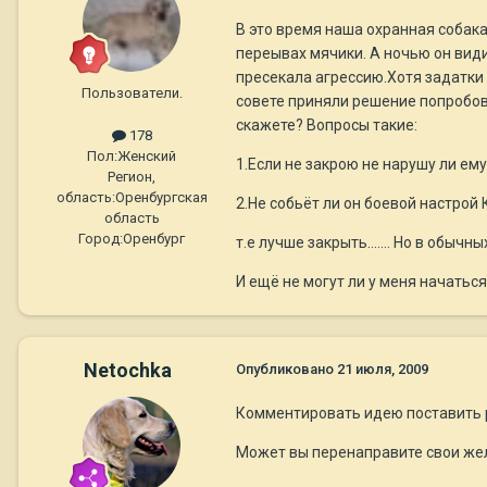
В это время наша охранная собака
переывах мячики. А ночью он види
пресекала агрессию.Хотя задатки 
Пользователи.
совете приняли решение попробова
скажете? Вопросы такие:
178
Пол:
Женский
1.Если не закрою не нарушу ли ему
Регион,
область:
Оренбургская
2.Не собьёт ли он боевой настрой 
область
Город:
Оренбург
т.е лучше закрыть....... Но в обычны
И ещё не могут ли у меня начаться
Netochka
Опубликовано
21 июля, 2009
Комментировать идею поставить р
Может вы перенаправите свои жел