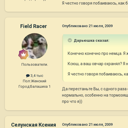
Я честно говоря побаиваюсь, как б
Field Racer
Опубликовано
21 июля, 2009
Дарьюшка сказал:
Конечно конечно про немца. Я ж
Ксюш, а ваш овчар охранял? Я 
Пользователи.
Я честно говоря побаиваюсь, ка
3,4 тыс
Пол:
Женский
Город:
Балашиха 1
Да перестаньте Вы, с одного раза 
нормально, особенно на тормозящи
про что я))
Селунская Ксения
Опубликовано
21 июля, 2009