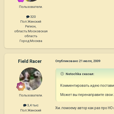
Пользователи.
320
Пол:
Женский
Регион,
область:
Московская
область
Город:
Москва
Field Racer
Опубликовано
21 июля, 2009
Netochka сказал:
Комментировать идею поставит
Может вы перенаправите свои ж
Пользователи.
3,4 тыс
Хм..помоему автор как раз про НО 
Пол:
Женский