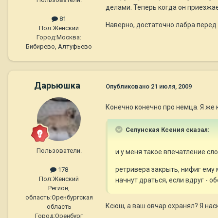
делами. Теперь когда он приезжае
81
Наверно, достаточно лабра перед 
Пол:
Женский
Город:
Москва:
Бибирево, Алтуфьево
Дарьюшка
Опубликовано
21 июля, 2009
Конечно конечно про немца. Я же к
Селунская Ксения сказал:
Пользователи.
и у меня такое впечатление сл
ретривера закрыть, нифиг ему 
178
Пол:
Женский
начнут драться, если вдруг - о
Регион,
область:
Оренбургская
Ксюш, а ваш овчар охранял? Я на
область
Город:
Оренбург